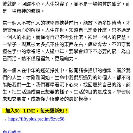
繁就簡，回歸本心。人生說穿了，並不是一場物質的盛宴，而
是一場精神的修煉。
當一個人不被他人的欲望裹挾著前行，能放下過多期待時，才
能實現內心的解脫。人生在世，知道自己需要什麽，只不過是
一個人的本能，而懂得自己不需要什麽，卻是一個人的智慧。
一輩子，與其被太多抓不住的東西左右，疲於奔命，不如守著
握在手中的幸福吧。人過中年，要學會卸下不必要的累，為自
己而活。這不僅是福氣，更是魄力。
當一個人在中年的迷茫掙扎中，破開諸多捆綁的枷鎖，屬於我
們的人生，才剛剛開始。生命中我們所遇到的每個人，都不可
能陪我們一生，我們要學著沉下心來，找回屬於自己的路。餘
生，把生活過成自己想要的樣子。生活的目的是成長，學習與
未知交朋友，成為你力所能及的最好模樣。
加入50+ LINE，每天獲新知！
→
https://fiftyplus.pse.im/5zvc58
自我成長