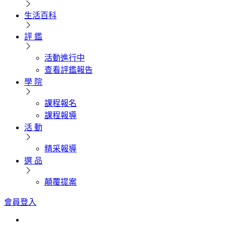
生活百科
評 鑑
活動進行中
查看評鑑報告
學 院
課程報名
課程報導
活 動
精采報導
選 品
顛覆提案
會員登入