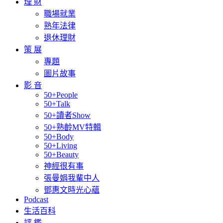
理 財
職場就業
熟年法律
退休理財
策 展
專題
圖片故事
影 音
50+People
50+Talk
50+讀者Show
50+熟齡MV特輯
50+Body
50+Living
50+Beauty
神經很有事
張曼娟我輩中人
鄧惠文時光心蘊
Podcast
生活百科
評 鑑