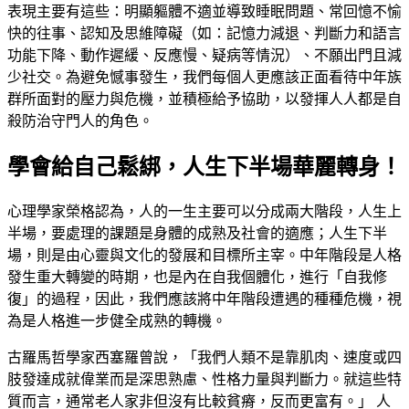
表現主要有這些：明顯軀體不適並導致睡眠問題、常回憶不愉
快的往事、認知及思維障礙（如：記憶力減退、判斷力和語言
功能下降、動作遲緩、反應慢、疑病等情況）、不願出門且減
少社交。為避免憾事發生，我們每個人更應該正面看待中年族
群所面對的壓力與危機，並積極給予協助，以發揮人人都是自
殺防治守門人的角色。
學會給自己鬆綁，人生下半場華麗轉身！
心理學家榮格認為，人的一生主要可以分成兩大階段，人生上
半場，要處理的課題是身體的成熟及社會的適應；人生下半
場，則是由心靈與文化的發展和目標所主宰。中年階段是人格
發生重大轉變的時期，也是內在自我個體化，進行「自我修
復」的過程，因此，我們應該將中年階段遭遇的種種危機，視
為是人格進一步健全成熟的轉機。
古羅馬哲學家西塞羅曾說，「我們人類不是靠肌肉、速度或四
肢發達成就偉業而是深思熟慮、性格力量與判斷力。就這些特
質而言，通常老人家非但沒有比較貧瘠，反而更富有。」 人