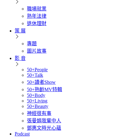
職場就業
熟年法律
退休理財
策 展
專題
圖片故事
影 音
50+People
50+Talk
50+讀者Show
50+熟齡MV特輯
50+Body
50+Living
50+Beauty
神經很有事
張曼娟我輩中人
鄧惠文時光心蘊
Podcast