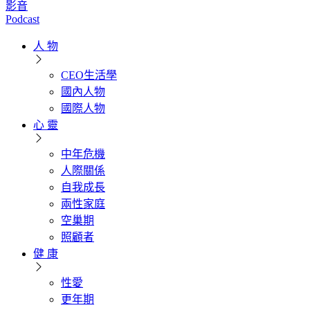
影音
Podcast
人 物
CEO生活學
國內人物
國際人物
心 靈
中年危機
人際關係
自我成長
兩性家庭
空巢期
照顧者
健 康
性愛
更年期