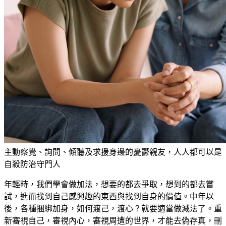
主動察覺、詢問、傾聽及求援身邊的憂鬱親友，人人都可以是
自殺防治守門人
年輕時，我們學會做加法，想要的都去爭取，想到的都去嘗
試，進而找到自己感興趣的東西與找到自身的價值。中年以
後，各種捆綁加身，如何渡己，渡心？就要適當做減法了。重
新審視自己，審視內心，審視周遭的世界，才能去偽存真，刪