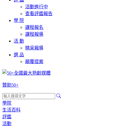
活動進行中
查看評鑑報告
學 院
課程報名
課程報導
活 動
精采報導
選 品
顛覆提案
贊助50+
學院
生活百科
評鑑
活動