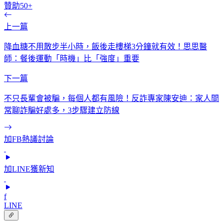
贊助50+
上一篇
降血糖不用散步半小時，飯後走樓梯3分鐘就有效！思思醫
師：餐後運動「時機」比「強度」重要
下一篇
不只長輩會被騙，每個人都有風險！反詐專家陳安迪：家人間
常聊詐騙好處多，3步驟建立防線
加FB熱議討論
加LINE獲新知
f
LINE