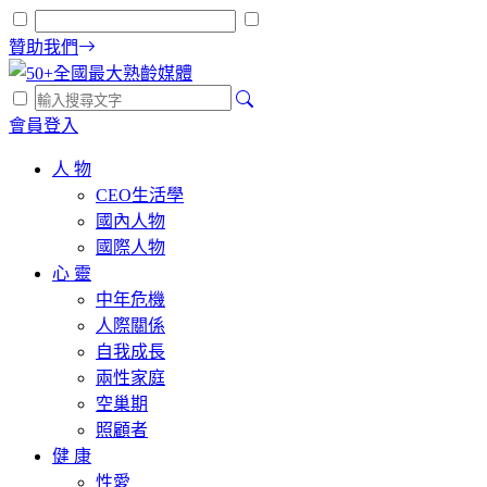
贊助我們
會員登入
人 物
CEO生活學
國內人物
國際人物
心 靈
中年危機
人際關係
自我成長
兩性家庭
空巢期
照顧者
健 康
性愛