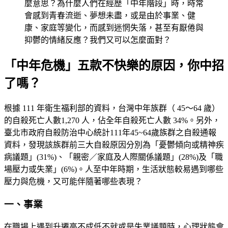
麼意思？為什麼人們在經歷「中年階段」時，時常
會感到青春流逝、夢想未盡，或是由於事業、健
康、家庭等變化，而感到迷惘失落，甚至有厭倦與
抑鬱的情緒反應？我們又可以怎麼面對？
「中年危機」五款不快樂的原因，你中招
了嗎？
根據 111 年衛生福利部的資料，台灣中年族群（ 45～64 歲）
的自殺死亡人數1,270 人，佔全年自殺死亡人數 34%。另外，
臺北市政府自殺防治中心統計111年45~64歲族群之自殺通報
資料，發現該族群前三大自殺原因分別為「憂鬱傾向或精神疾
病議題」(31%)、「親密／家庭及人際關係議題」(28%)及「職
場壓力或失業」(6%)。人至中年時期，生活狀態較易遇到哪些
壓力與危機，又可能伴隨著哪些表現？
一、事業
在職場上遇到升遷高不成低不就或是失業議題時，心理狀態會