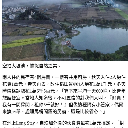
空拍大坡池，捕捉自然之美。
兩人住的民宿有4個房間，一樓有共用廚房，秋天入住2人房住
花費1萬元，春天再去，改住稻田景觀4人房花1萬1千元，冬天
時價格調漲花1萬6千5百元，「算下來平均一天600塊，比青年
旅館便宜。當地人知道後，不可置信的對我們大叫，『好貴！
我有一間房間，租你5千就好！』但像這種附有小管家，偶爾
來換床單、處理馬桶問題的民宿，還是比較省心。」
在池上Long Stay，自炊加外食的伙食費每次1萬元搞定。「對