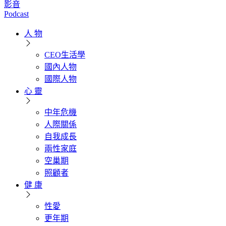
影音
Podcast
人 物
CEO生活學
國內人物
國際人物
心 靈
中年危機
人際關係
自我成長
兩性家庭
空巢期
照顧者
健 康
性愛
更年期