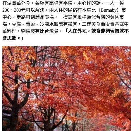
在溫哥華外食，餐廳有高檔有平價，用心找的話，一人一餐
200、300元可以解決。兩人住的民宿在本拿比（Burnaby）市
中心，走路可到麗晶廣場，一樓設有風格類似台灣的黃昏市
場，豆腐、青菜、冷凍水餃應有盡有，二樓美食街販賣各式中
華料理，物價沒有比台灣貴，
「人在外地，飲食能夠習慣就不
會思鄉。」