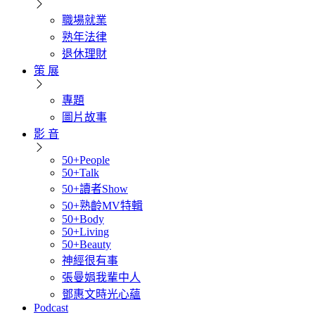
職場就業
熟年法律
退休理財
策 展
專題
圖片故事
影 音
50+People
50+Talk
50+讀者Show
50+熟齡MV特輯
50+Body
50+Living
50+Beauty
神經很有事
張曼娟我輩中人
鄧惠文時光心蘊
Podcast