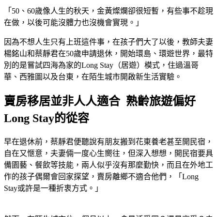
「50、60歲像人生的秋天，金黃燦爛卻很短暫，有些事不趁現
在做，以後可能沒體力也沒機會實現。」
因為不想人生只有上班這件事，在孩子們大了以後，教師夫妻
楊銘山和蔡靜君在50歲申請退休，開始環島、環遊世界，最特
別的是嘗試四海為家的Long Stay（居遊）模式，住過溫哥
華、西雅圖以及台東，在陌生城市開啟新生活實驗。
賣房移居並非人人適合 熟齡旅遊偏好
Long Stay的從容
早在退休前，蔡靜君便聽說有朋友搬到花東養老甚至開民宿，
自在又愜意，夫妻倆一度心生嚮往，但深入想想，開民宿要具
備園藝、餐飲等技能，兩人似乎沒有那麼勤快，而且在外地工
作的孩子偶爾會回家探望，賣房離鄉不適合他們，「Long
Stay或許是一種折衷方式。」