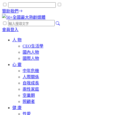
贊助我們
會員登入
人 物
CEO生活學
國內人物
國際人物
心 靈
中年危機
人際關係
自我成長
兩性家庭
空巢期
照顧者
健 康
性愛