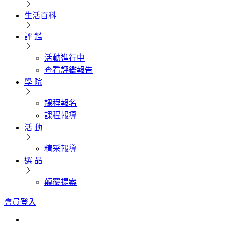
生活百科
評 鑑
活動進行中
查看評鑑報告
學 院
課程報名
課程報導
活 動
精采報導
選 品
顛覆提案
會員登入