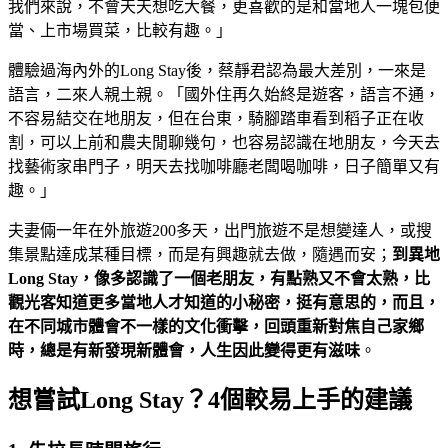
我們來說，不會天天想吃大餐，更喜歡的是和當地人一塊包便
當、上市場買菜，比較有趣。」
體驗過海內外的Long Stay後，蔡靜君認為最大差別，一來是
語言，二來人親土親。「國外住再久始終是遊客，語言不通，
不容易結交在地朋友，但在台東，騎腳踏車看到稻子正在收
割，可以上前和農夫閒聊幾句，也容易認識在地朋友，今天去
找藝術家串門子，明天去找咖啡廳老闆喝咖啡，日子簡單又有
趣。」
夫妻倆一年在外旅遊200多天，出門旅遊不是想變達人，或搜
集景點達成某種目標，而是有興趣就去做，隨遇而安；
到異地
Long Stay
，像多認識了一個老朋友，有點熟又不會太熟，比
觀光客知道更多當地人才知道的小秘密，挺有意思的，而且，
在不同城市體會不一樣的文化衝擊，回頭重新對焦自己家鄉
時，總是有新發現新體會，人生因此變得更有滋味
。
想嘗試Long Stay？4個較易上手的建議