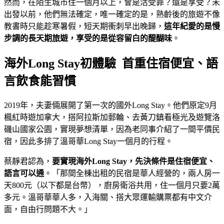
然而，在陌生城市住一個月以上，會是活受罪？還是享受？未
出發以前，他們無法確定，唯一確定的是，熟齡後的旅遊不像
教書時只能趁寒暑假，短天期衝刺早出晚歸，
這年紀愛的是慢
步調的長天期旅遊，享受的是從容留白的醍醐味
。
海外Long Stay初體驗 首重住宿便宜、語
言飲食能習慣
2019年，夫妻倆展開了第一次的國外Long Stay。他們原定9月
楓紅時遊加拿大，搭阿拉斯加郵輪、去黃刀鎮看極光及遊覽洛
磯山國家公園，實現夢想清單，因為老同事介紹了一間平價民
宿，因此多排了溫哥華Long Stay一個月的行程。
蔡靜君認為，
要實現海外
Long Stay
，先決條件是住宿便宜、
語言可以通
。「那間全棟出租的民宿是華人經營的，兩人房一
天800元（以下都是台幣），廚房衛浴共用，住一個月只要2萬
多元。溫哥華華人多，入海關、搭大眾運輸購票都有中文介
面，自由行問題不大。」