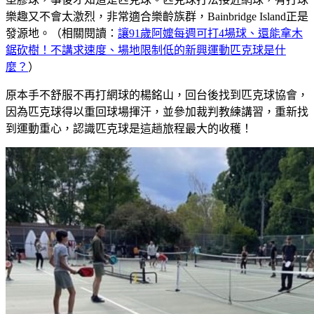
樂趣又不會太激烈，非常適合樂齡族群，Bainbridge Island正是
發源地。（相關閱讀：
讓91歲阿嬤每週可打4場球、還能拿木
鋸砍樹！不講求速度、場地限制低的新興運動匹克球是什
麼？
）
原本手不舒服不再打網球的楊銘山，回台後找到匹克球協會，
因為匹克球得以重回球場揮汗，並參加裁判教練講習，重新找
到運動重心，認識匹克球是這趟旅程最大的收穫！