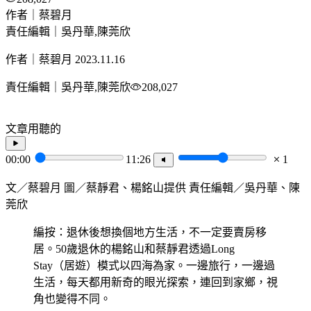
作者｜蔡碧月
責任編輯｜吳丹華,陳莞欣
作者｜蔡碧月
2023.11.16
責任編輯｜吳丹華,陳莞欣
208,027
文章用聽的
00:00
11:26
1
文／蔡碧月 圖／蔡靜君、楊銘山提供 責任編輯／吳丹華、陳
莞欣
編按：退休後想換個地方生活，不一定要賣房移
居。50歲退休的楊銘山和蔡靜君透過Long
Stay（居遊）模式以四海為家。一邊旅行，一邊過
生活，每天都用新奇的眼光探索，連回到家鄉，視
角也變得不同。