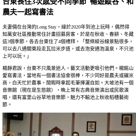
台東長住3次感受不同季節 暢遊縱谷、和
農夫一起寫書法
夫妻倆在台灣的Long Stay，緣於2020年到池上玩時，偶然得
知萬安社區推動常住計畫招募房客，於是在秋收、春耕、冬藏
這3個季節，各去台東住了4個禮拜，「整條縱谷線景點很多，
可以去八通關東段走瓦拉米步道，或去泡安通泡溫泉，不只池
上可以玩。」
楊靜君說，台東不只風景迷人，藝文活動更吸引他們。楊銘山
愛寫書法，當地有一個書法協會很棒，不少同好是農夫或碾米
商，白天忙於農事，閒暇時拿起毛筆揮灑自如。大坡池有一個
音樂館（現在是生態館），晚上常有古典音樂演出或民歌演
唱，還有富里山谷草地音樂節，魅力不輸池上秋收稻穗藝術
節。