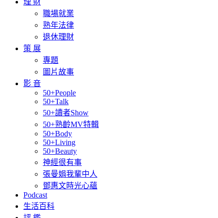
理 財
職場就業
熟年法律
退休理財
策 展
專題
圖片故事
影 音
50+People
50+Talk
50+讀者Show
50+熟齡MV特輯
50+Body
50+Living
50+Beauty
神經很有事
張曼娟我輩中人
鄧惠文時光心蘊
Podcast
生活百科
評 鑑