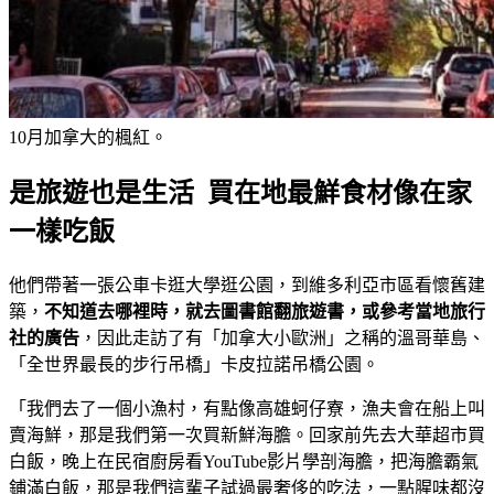
10月加拿大的楓紅。
是旅遊也是生活 買在地最鮮食材像在家
一樣吃飯
他們帶著一張公車卡逛大學逛公園，到維多利亞市區看懷舊建
築，
不知道去哪裡時，就去圖書館翻旅遊書，或參考當地旅行
社的廣告
，因此走訪了有「加拿大小歐洲」之稱的溫哥華島、
「全世界最長的步行吊橋」卡皮拉諾吊橋公園。
「我們去了一個小漁村，有點像高雄蚵仔寮，漁夫會在船上叫
賣海鮮，那是我們第一次買新鮮海膽。回家前先去大華超市買
白飯，晚上在民宿廚房看YouTube影片學剖海膽，把海膽霸氣
鋪滿白飯，那是我們這輩子試過最奢侈的吃法，一點腥味都沒