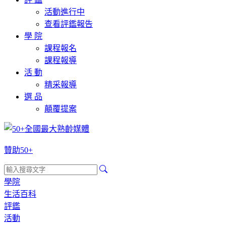
活動進行中
查看評鑑報告
學 院
課程報名
課程報導
活 動
精采報導
選 品
顛覆提案
贊助50+
學院
生活百科
評鑑
活動