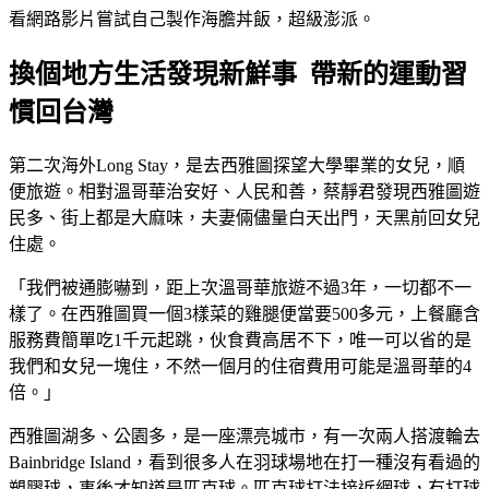
看網路影片嘗試自己製作海膽丼飯，超級澎派。
換個地方生活發現新鮮事 帶新的運動習
慣回台灣
第二次海外Long Stay，是去西雅圖探望大學畢業的女兒，順
便旅遊。相對溫哥華治安好、人民和善，蔡靜君發現西雅圖遊
民多、街上都是大麻味，夫妻倆儘量白天出門，天黑前回女兒
住處。
「我們被通膨嚇到，距上次溫哥華旅遊不過3年，一切都不一
樣了。在西雅圖買一個3樣菜的雞腿便當要500多元，上餐廳含
服務費簡單吃1千元起跳，伙食費高居不下，唯一可以省的是
我們和女兒一塊住，不然一個月的住宿費用可能是溫哥華的4
倍。」
西雅圖湖多、公園多，是一座漂亮城市，有一次兩人搭渡輪去
Bainbridge Island，看到很多人在羽球場地在打一種沒有看過的
塑膠球，事後才知道是匹克球。匹克球打法接近網球，有打球