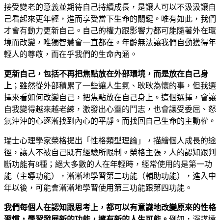
接受變老的意義並期待自己持續成長，是讓人可以不汲汲讓自
己看起來更年輕，進而享受當下生命的關鍵。唯有如此，我們
才會有動力更新自己。自己的權力跟影響力都可能隨著外在環
境而改變，唯獨智慧會一直都在。年齡無法讓我們自動獲得年
輕人的尊敬，而在乎我們的生命內涵。
更新自己，包括不再把焦點放在外部環境，而是放在自己身
上
；雖然從外部積累了一些讓人生氣、耿耿為懷的事，但我選
擇來看如何改變自己，把焦點放在自己身上。這個選擇，會讓
自我變得越來越老練，激發出心靈的鬥志，也會讓受委屈、怒
氣沖沖的心逐漸找到內心的平靜。而找回自己生命的主動權。
瑞士心理學家榮格提出「性格類型理論」，描繪個人成長的途
徑，讓人不被自己既有經驗所限制。榮格主張，人的認知跟判
斷功能有8種；絕大多數的人在年輕時，經常使用的是第一功
能（主導功能），漸漸地學習第二功能（輔助功能），進入中
年以後，可能會漸漸地學習使用第三功能跟第四功能。
我們每個人在認知跟思考上，都可以有意識地改變原來的性格
習慣，學習發展新的功能，擁有新的人生可能。
例如，深謀遠