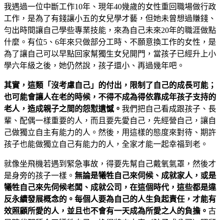
我遇過一位中斷工作10年、現年40幾歲的女性重回職場做行政
工作，是為了有錢讓小五的女兒學才藝，但她未曾想過賺錢、
勻出時間讓自己學些專業技能，來為自己未來20年的職涯做點
什麼。有位5、6年來只做部分工時、不願意換工作的女性，是
為了讓自己可以早點回家幫獨生女兒開門，當孩子已經升上小
學六年級之後，她仍然說，孩子還小、再過幾年吧。
其實，這類「沒考慮自己」的付出，限制了自己的成長可能；
也可能會讓人在老的時候，不得不成為得依靠成年孩子支持的
老人，造成親子之間的怨懟遺憾。
我們把自己看成跟孩子、長
輩、配偶一樣重要的人，而且要先愛自己，先經營自己，讓自
己做獨立自主有能力的人。然後，用這樣的態度來對待、期許
孩子也能做獨立自己有能力的人，全家才能一起幸福到老。
就像坐飛機若遇到緊急事故，得要先幫自己戴氧氣罩，然後才
是身旁的孩子一樣。
無論是犧牲自己來伺候、成就家人，或是
犧牲自己來先伺候老闆、成就公司，在這個時代，這些都是違
反永續發展概念的。每個人要為自己的人生負起責任，才能有
效照顧所愛的人，並且也不會有一天成為所愛之人的負擔。
古