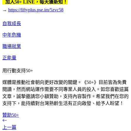
加入50+ LINE，每天獲新知！
→
https://fiftyplus.pse.im/5zvc58
自我成長
中年危機
職場就業
正能量
用行動支持50+
媒體是推動社會朝向更好改變的關鍵。《50+》目前皆為免費
閱讀，然而網站運作需要不同專業人員的投入。如您喜歡這篇
文章，誠摯邀請您小額贊助，支持內容製作。希望我們在您的
支持下，能持續對台灣熟齡生活有正向啟發、給予人盼望！
贊助50+
上一篇