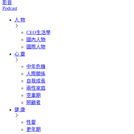
影音
Podcast
人 物
CEO生活學
國內人物
國際人物
心 靈
中年危機
人際關係
自我成長
兩性家庭
空巢期
照顧者
健 康
性愛
更年期