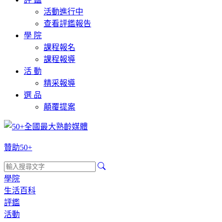
活動進行中
查看評鑑報告
學 院
課程報名
課程報導
活 動
精采報導
選 品
顛覆提案
贊助50+
學院
生活百科
評鑑
活動