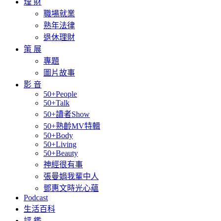
理 財
職場就業
熟年法律
退休理財
策 展
專題
圖片故事
影 音
50+People
50+Talk
50+讀者Show
50+熟齡MV特輯
50+Body
50+Living
50+Beauty
神經很有事
張曼娟我輩中人
鄧惠文時光心蘊
Podcast
生活百科
評 鑑