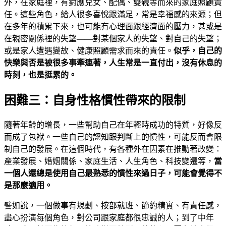
外，在家庭裡，有對應兒女、配偶、雙親等而來的家庭照顧責
任。這些角色，給人很多喜悅跟滿足，常是幸福感的來源；但
在多年的積累下來，也可能有心理面跟經濟面的壓力，甚或是
在親密關係裡的失望——對某個家人的失望、對自己的失望；
或是家人遭遇變故、健康照顧需求而來的責任。
似乎，自己的
快樂與否是被很多事牽連著，人生常是一直付出，沒有休息的
時刻，也是挺累的。
困難三：自身性格慣性帶來的限制
隨著年齡的增長，一些幫助自己在年輕時成功的特質，好像反
而成了包袱。一些自己的認知跟判斷上的慣性，可能反而會限
制自己的發展。在這個時代，有各種外在因素在推動著改變：
產業發展、婚姻關係、家庭生活、人生角色、科技變遷等，
當
一個人還總是使用自己最熟悉的慣性來過日子，可能會覺得不
是那麼適用。
譬如說，一個做事有規劃、按部就班、節約精實、有責任感，
盡心扮演每個角色，對公司跟家庭都很忠誠的人；到了中年