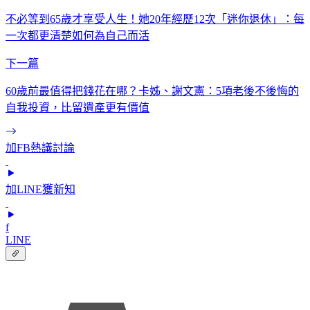
不必等到65歲才享受人生！她20年經歷12次「迷你退休」：每
一次都更清楚如何為自己而活
下一篇
60歲前最值得把錢花在哪？卡姊、謝文憲：5項老後不後悔的
自我投資，比留遺產更有價值
加FB熱議討論
加LINE獲新知
f
LINE