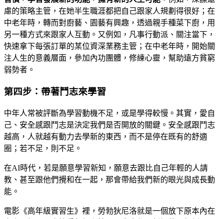
慮的策略主管，在她半生職涯都把自己跟家人規劃得很好；在
中老年時，轉而對廚藝、園藝有興趣，透過親手種菜下廚，用
另一種方式來跟家人互動。又例如，凡事行動派、關注當下，
快速拿下每張訂單的某位資深業務主管；在中老年時，開始關
注人生的意義層面，參加內功團體，修練心靈，幫助遠方貧窮
弱勢者。
第四步：帶著鬥志來學習
中年人常被評斷為學習動機不足，或是學得較慢。其實，愛自
己、安全感跟鬥志是決定我們是否開放的關鍵。安全感跟鬥志
越高，人就越有動力去學新的東西，而不是停在既有的舒適
圈；若不足，則不足。
在AI時代，若是願意學習新知，願意去跟比自己年輕的人請
教、甚至跟他們攪和在一起，那會帶給我們新的眼光與成長動
能。
電影《高年級實習生》裡，勞勃狄尼洛就是一個放下原本內在