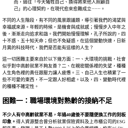
而，過往「今天犧牲自己、換得將來他人照顧自
己」的心理契約，在現代愈來愈難成立⋯⋯。
不同的人生階段，有不同的風景跟議題，導引著我們的渴望與
幸福感來源。年輕的時候，是機會與成就感；慢慢步入中年之
後，漸漸走向追求和諧。我們開始慢慢理解，孔子所說的，四
十不惑、五十知天命；但也不免疑惑，在這個變動快速，日新
月異的科技時代，我們是否能有這樣的人生？
這一切困難主要來自於以下幾方面：一、大環境的挑戰，社會
似乎對中高齡就業不夠友善？二、在親密關係裡的失望，種種
人生角色裡的責任跟壓力讓人疲憊。三、自己人生也積累了一
些不可愛的東西，不一定跟人好相處。以及，四、變動時代裡
的種種不確定性。
困難一：職場環境對熟齡的接納不足
不少人有中高齡就業不易，年過
40
歲後不要隨便換工作的刻板
印象。
得人資源整合曾分析就業保險資料及上市櫃公司的ESG