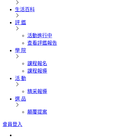
生活百科
評 鑑
活動進行中
查看評鑑報告
學 院
課程報名
課程報導
活 動
精采報導
選 品
顛覆提案
會員登入