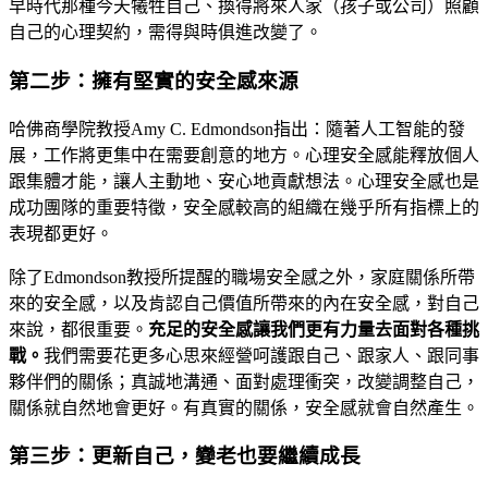
早時代那種今天犧牲自己、換得將來人家（孩子或公司）照顧
自己的心理契約，需得與時俱進改變了。
第二步：擁有堅實的安全感來源
哈佛商學院教授Amy C. Edmondson指出：隨著人工智能的發
展，工作將更集中在需要創意的地方。心理安全感能釋放個人
跟集體才能，讓人主動地、安心地貢獻想法。心理安全感也是
成功團隊的重要特徵，安全感較高的組織在幾乎所有指標上的
表現都更好。
除了Edmondson教授所提醒的職場安全感之外，家庭關係所帶
來的安全感，以及肯認自己價值所帶來的內在安全感，對自己
來說，都很重要。
充足的安全感讓我們更有力量去面對各種挑
戰。
我們需要花更多心思來經營呵護跟自己、跟家人、跟同事
夥伴們的關係；真誠地溝通、面對處理衝突，改變調整自己，
關係就自然地會更好。有真實的關係，安全感就會自然產生。
第三步：更新自己，變老也要繼續成長