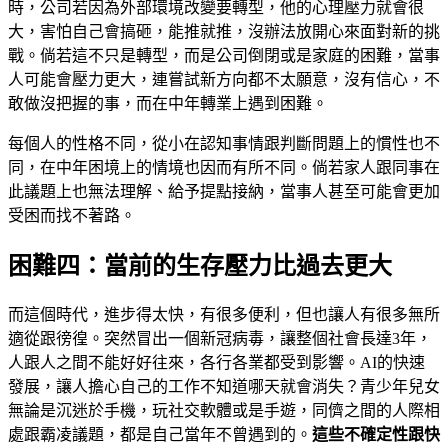
時，公司若因為外部環境改變要轉型，他的心理壓力就會很
大，害怕自己會搞砸，能推就推，沒辦法放開心來面對新的挑
戰。倘若這不只是轉型，而是公司倒閉或是家庭的困難，當事
人可能會壓力更大，連嘗試新方向都不太願意，沒有信心，不
敢做沒把握的事，而在中年轉業上遇到困難。
每個人的性格不同，從小在認知事情跟判斷問題上的慣性也不
同，在中年困境上的情境也因而有所不同。倘若家人跟同事在
此議題上也無法理解、給予提點接納，當事人甚至可能會更加
受困而找不著路。
困難四：當前的生存壓力比過去更大
而這個時代，進步得太快，有很多便利，但也讓人有很多無所
適從跟徬徨。突然冒出一個新冠病毒，讓整個社會長達3年，
人跟人之間不能好好往來，各行各業都受到影響。AI的快速
發展，讓人擔心自己的工作不知道哪天就會消失？青少年兒女
無論是沉迷於手機，玩社交軟體或是手遊，同儕之間的人際相
處跟霸凌議題，都是自己當年不曾遇到的。
這些不確定性跟快