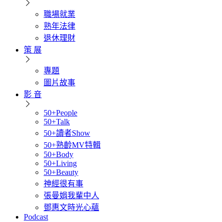
職場就業
熟年法律
退休理財
策 展
專題
圖片故事
影 音
50+People
50+Talk
50+讀者Show
50+熟齡MV特輯
50+Body
50+Living
50+Beauty
神經很有事
張曼娟我輩中人
鄧惠文時光心蘊
Podcast