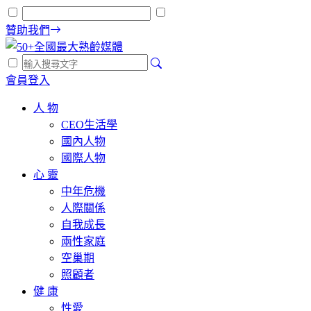
贊助我們
會員登入
人 物
CEO生活學
國內人物
國際人物
心 靈
中年危機
人際關係
自我成長
兩性家庭
空巢期
照顧者
健 康
性愛