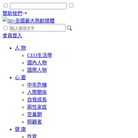
贊助我們
會員登入
人 物
CEO生活學
國內人物
國際人物
心 靈
中年危機
人際關係
自我成長
兩性家庭
空巢期
照顧者
健 康
性愛