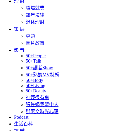
理 財
職場就業
熟年法律
退休理財
策 展
專題
圖片故事
影 音
50+People
50+Talk
50+讀者Show
50+熟齡MV特輯
50+Body
50+Living
50+Beauty
神經很有事
張曼娟我輩中人
鄧惠文時光心蘊
Podcast
生活百科
評 鑑