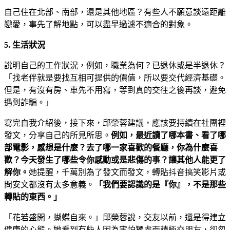
自己住在北部、南部，還是其他地區？有些人不願意談遠距離
戀愛，事先了解地點，可以盡早過濾不適合的對象。
5.
生活狀況
說明自己的工作狀況，例如，職業為何？已退休或是半退休？
「找老伴就是要找互相可提供的價值，所以要交代經濟基礎。
但是，有沒有房、車先不用寫，等到真的交往之後再談，避免
遇到詐騙。」
寫完自我介紹後，接下來，邱榮蓉建議，應該要持續在社團裡
發文，分享自己的所見所思。
例如，最近讀了哪本書、看了哪
部電影，感想是什麼？去了哪一家喜歡的餐廳，你為什麼喜
歡？今天發生了哪些令你感動或是悲傷的事？讓其他人能更了
解你。
她提醒，千萬別為了發文而發文，轉貼抖音搞笑影片或
問安文都沒有太多意義。
「我們要認識的是『你』，不是那些
轉貼的東西。」
「花若盛開，蝴蝶自來。」邱榮蓉說，交友以前，還是得建立
健康的心態。她看到有些人因為害怕獨處而積極交朋友，卻忽