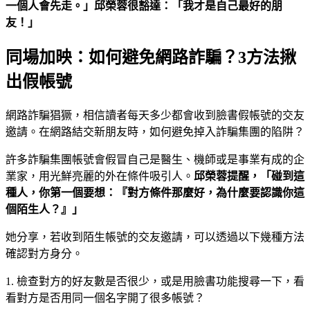
一個人會先走。」邱榮蓉很豁達：「我才是自己最好的朋
友！」
同場加映：如何避免網路詐騙？3方法揪
出假帳號
網路詐騙猖獗，相信讀者每天多少都會收到臉書假帳號的交友
邀請。在網路結交新朋友時，如何避免掉入詐騙集團的陷阱？
許多詐騙集團帳號會假冒自己是醫生、機師或是事業有成的企
業家，用光鮮亮麗的外在條件吸引人。
邱榮蓉提醒，「碰到這
種人，你第一個要想：『對方條件那麼好，為什麼要認識你這
個陌生人？』」
她分享，若收到陌生帳號的交友邀請，可以透過以下幾種方法
確認對方身分。
1. 檢查對方的好友數是否很少，或是用臉書功能搜尋一下，看
看對方是否用同一個名字開了很多帳號？