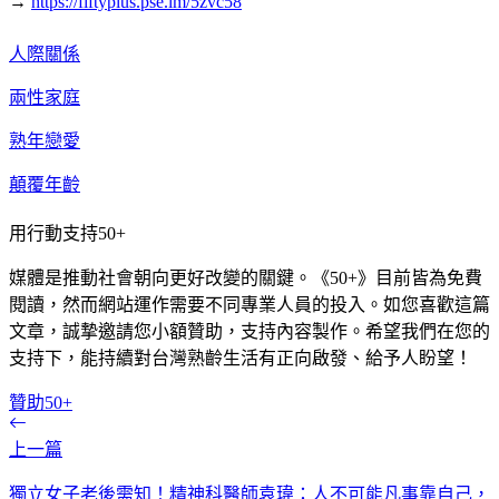
→
https://fiftyplus.pse.im/5zvc58
人際關係
兩性家庭
熟年戀愛
顛覆年齡
用行動支持50+
媒體是推動社會朝向更好改變的關鍵。《50+》目前皆為免費
閱讀，然而網站運作需要不同專業人員的投入。如您喜歡這篇
文章，誠摯邀請您小額贊助，支持內容製作。希望我們在您的
支持下，能持續對台灣熟齡生活有正向啟發、給予人盼望！
贊助50+
上一篇
獨立女子老後需知！精神科醫師袁瑋：人不可能凡事靠自己，