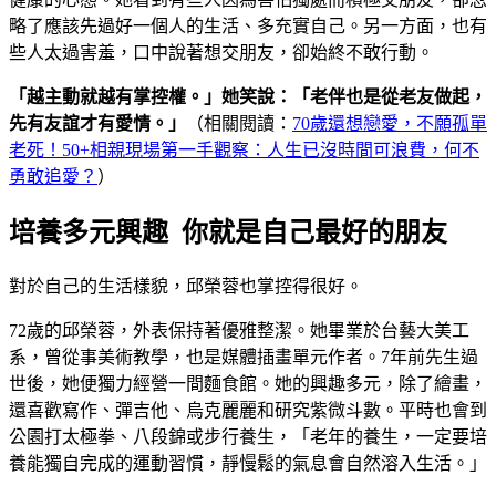
略了應該先過好一個人的生活、多充實自己。另一方面，也有
些人太過害羞，口中說著想交朋友，卻始終不敢行動。
「越主動就越有掌控權。」她笑說：「老伴也是從老友做起，
先有友誼才有愛情。」
（相關閱讀：
70歲還想戀愛，不願孤單
老死！50+相親現場第一手觀察：人生已沒時間可浪費，何不
勇敢追愛？
）
培養多元興趣 你就是自己最好的朋友
對於自己的生活樣貌，邱榮蓉也掌控得很好。
72歲的邱榮蓉，外表保持著優雅整潔。她畢業於台藝大美工
系，曾從事美術教學，也是媒體插畫單元作者。7年前先生過
世後，她便獨力經營一間麵食館。她的興趣多元，除了繪畫，
還喜歡寫作、彈吉他、烏克麗麗和研究紫微斗數。平時也會到
公園打太極拳、八段錦或步行養生，「老年的養生，一定要培
養能獨自完成的運動習慣，靜慢鬆的氣息會自然溶入生活。」