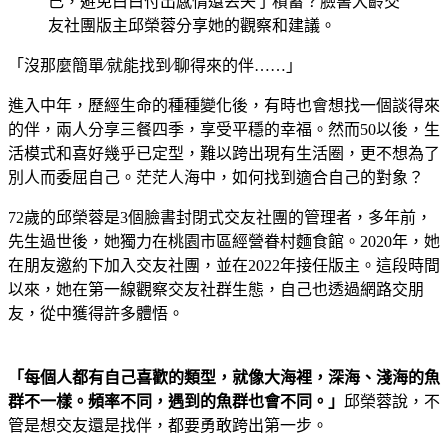
己，避免白白付出感情還丟失了積蓄？臉書大齡交
友社團版主邱榮蓉分享她的觀察和建議。
「沒那麼簡單∕就能找到∕聊得來的伴……」
進入中年，歷經生命的種種變化後，有時也會想找一個談得來
的伴，兩人分享三餐四季，享受平穩的幸福。然而50以後，生
活模式和喜好幾乎已定型，難以跨出現有生活圈，更不想為了
別人而委屈自己。茫茫人海中，如何找到適合自己的對象？
72歲的邱榮蓉是3個臉書封閉式交友社團的管理者，多年前，
先生過世後，她獨力在桃園市區經營眷村麵食館。2020年，她
在朋友邀約下加入交友社團，並在2022年接任版主。這段時間
以來，她在第一線觀察交友社群生態，自己也透過網路交朋
友，從中獲得許多體悟。
「每個人都有自己喜歡的類型，就像大海裡，深海、淺海的魚
群不一樣。頻率不同，遇到的魚群也會不同。」
邱榮蓉說，不
管是想交友還是找伴，都要勇敢跨出第一步。