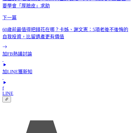
要學會「厚臉皮」求助
下一篇
60歲前最值得把錢花在哪？卡姊、謝文憲：5項老後不後悔的
自我投資，比留遺產更有價值
加FB熱議討論
加LINE獲新知
f
LINE