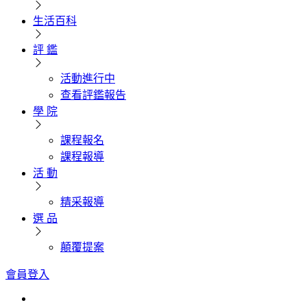
生活百科
評 鑑
活動進行中
查看評鑑報告
學 院
課程報名
課程報導
活 動
精采報導
選 品
顛覆提案
會員登入