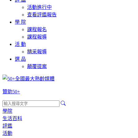
活動進行中
查看評鑑報告
學 院
課程報名
課程報導
活 動
精采報導
選 品
顛覆提案
贊助50+
學院
生活百科
評鑑
活動