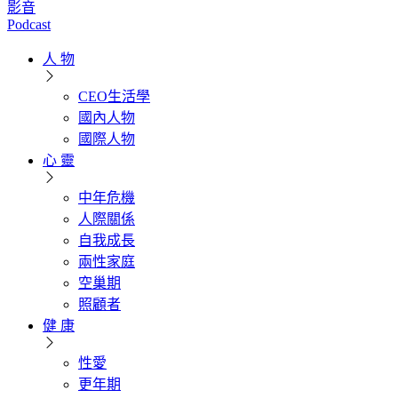
影音
Podcast
人 物
CEO生活學
國內人物
國際人物
心 靈
中年危機
人際關係
自我成長
兩性家庭
空巢期
照顧者
健 康
性愛
更年期