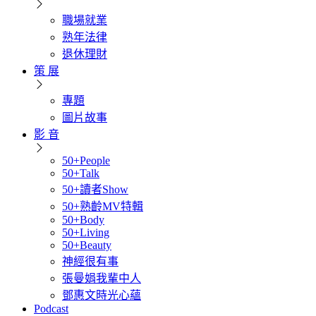
職場就業
熟年法律
退休理財
策 展
專題
圖片故事
影 音
50+People
50+Talk
50+讀者Show
50+熟齡MV特輯
50+Body
50+Living
50+Beauty
神經很有事
張曼娟我輩中人
鄧惠文時光心蘊
Podcast