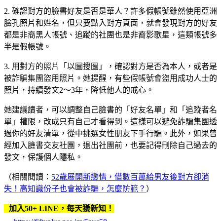
2. 確認對方的臉書好友是否是華人？許多假帳號雖然使用亞洲
臉孔照片和姓名，但只要點入對方頁面，就會發現對方的好友
都是非裔黑人帳號、追蹤的社團也是非裔影歌星，這類帳號多
半是假帳號。
3. 用對方的照片「以圖搜圖」，確認對方是否為本人，或者是
被詐騙集團盜用照片。她提醒，有些假帳號會盜用成功人士的
照片，持續發文2～3年，降低他人的戒心。
她建議讀者，可以調整自己臉書的「好友名單」和「追蹤者名
單」權限，改成只有自己才看得到。這樣可以避免詐騙集團透
過你的好友清單，從中挑選女性朋友下手行騙。此外，如果曾
經加入臉書交友社團，退出社團前，也要記得刪除自己過去的
發文，保護個人隱私。
（相關閱讀：
52歲展開新戀情，借數百萬給男友後對方卻消
失！高知識份子也會被詐騙，怎麼防範？
）
加入50+ LINE，每天獲新知！