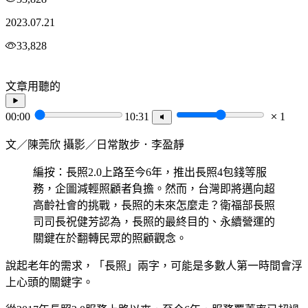
2023.07.21
33,828
文章用聽的
00:00
10:31
1
文／陳莞欣 攝影／日常散步．李盈靜
編按：長照2.0上路至今6年，推出長照4包錢等服
務，企圖減輕照顧者負擔。然而，台灣即將邁向超
高齡社會的挑戰，長照的未來怎麼走？衛福部長照
司司長祝健芳認為，長照的最終目的、永續營運的
關鍵在於翻轉民眾的照顧觀念。
說起老年的需求，「長照」兩字，可能是多數人第一時間會浮
上心頭的關鍵字。