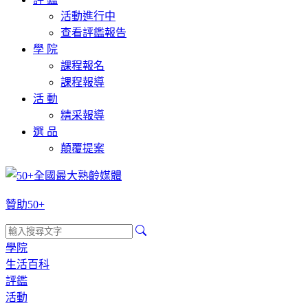
活動進行中
查看評鑑報告
學 院
課程報名
課程報導
活 動
精采報導
選 品
顛覆提案
贊助50+
學院
生活百科
評鑑
活動