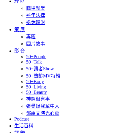
理 財
職場就業
熟年法律
退休理財
策 展
專題
圖片故事
影 音
50+People
50+Talk
50+讀者Show
50+熟齡MV特輯
50+Body
50+Living
50+Beauty
神經很有事
張曼娟我輩中人
鄧惠文時光心蘊
Podcast
生活百科
評 鑑