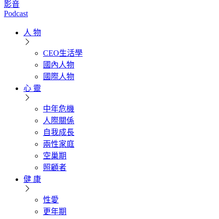
影音
Podcast
人 物
CEO生活學
國內人物
國際人物
心 靈
中年危機
人際關係
自我成長
兩性家庭
空巢期
照顧者
健 康
性愛
更年期