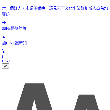
當一個好人，永遠不嫌晚｜遠見天下文化事業群創辦人高希均
專訪
加FB熱議討論
加LINE獲新知
f
LINE