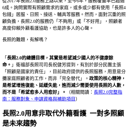
從2017年長照2.0服務上路以來，至今6年，服務覆蓋率已超過
6成。詢問實際有照顧需求的家庭，或多或少都有使用「長照4
包錢」居服、日照、接送、輔具等服務。然而，面對沉重的照
顧負擔，長照2.0的服務仍「不夠用」或「不好用」，照顧者
高度仰賴外籍看護協助，也是許多人的心聲。
長照的難題，有解嗎？
「
長照
2.0
的總體目標，其實是希望減少國人的不健康餘
命。
」衛福部長照司司長祝健芳提到，有別於部分民團主張
「照顧是國家的責任」，目前政府提供的長照服務，用意是分
攤家庭照顧者的工作，而非「完全替代」。
政策的核心精神，
是希望增進復能、延緩失能，進而減少需要使用長照的人數，
而不是「希望愈多人用愈好」。
（相關閱讀：
長照2.0完整指
南：服務對象、申請資格與補助項目
）
長照2.0用意非取代外籍看護 一對多照顧
是未來趨勢