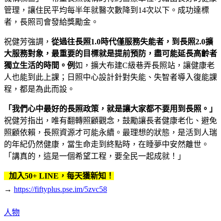
管理，讓住民平均每半年就醫次數降到14次以下。成功達標
者，長照司會發給獎勵金。
祝健芳強調，
從過往長照
1.0
時代僅服務失能者，到長照
2.0
擴
大服務對象，最重要的目標就是提前預防，盡可能延長高齡者
獨立生活的時間。例
如，擴大布建C級巷弄長照站，讓健康老
人也能到此上課；日照中心設計針對失能、失智者導入復能課
程，都是為此而設。
「
我們心中最好的長照政策，就是讓大家都不要用到長照。」
祝健芳指出，唯有翻轉照顧觀念，鼓勵讓長者健康老化、避免
照顧依賴，長照資源才可能永續。最理想的狀態，是活到人瑞
的年紀仍然健康，當生命走到終點時，在睡夢中安然離世。
「講真的，這是一個希望工程，要全民一起成就！」
加入50+ LINE，每天獲新知！
→
https://fiftyplus.pse.im/5zvc58
人物