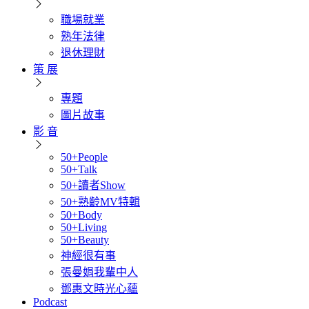
職場就業
熟年法律
退休理財
策 展
專題
圖片故事
影 音
50+People
50+Talk
50+讀者Show
50+熟齡MV特輯
50+Body
50+Living
50+Beauty
神經很有事
張曼娟我輩中人
鄧惠文時光心蘊
Podcast