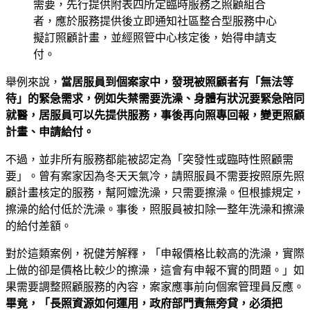
需要，先行提供附表四所定臨時服務之照顧組合
者，應於服務提供後立即通知社區整合型服務中心
擬訂照顧計畫，並經照管中心核定後，始得申請支
付。
舉例來說，
當居服員到個案家中，發現被照顧者有「無法等
待」的緊急需求，例如失禁需要洗澡、身體有狀況要緊急陪同
就醫，居服員可以先提供服務，事後再向照專回報，變更照顧
計畫、申請給付。
不過，並非所有服務都能被認定為「突發性或臨時性照顧需
要」。曾有案家因為冬天天氣冷，請照服員不需要按照原先照
顧計畫核定的服務，幫阿嬤洗澡，只需要擦澡。但根據規定，
擦澡的給付低於洗澡。事後，照服員被扣除一整年洗澡和擦澡
的給付差額。
對於這類案例，祝健芳解釋，「申報價格比較高的洗澡，實際
上做的卻是價格比較少的擦澡，這會有申報不實的問題。」如
果需要調整照顧服務的內容，案家應事前向個案管理員反應。
畢竟，「長照資源如何運用，政府部門責無旁貸，必須把