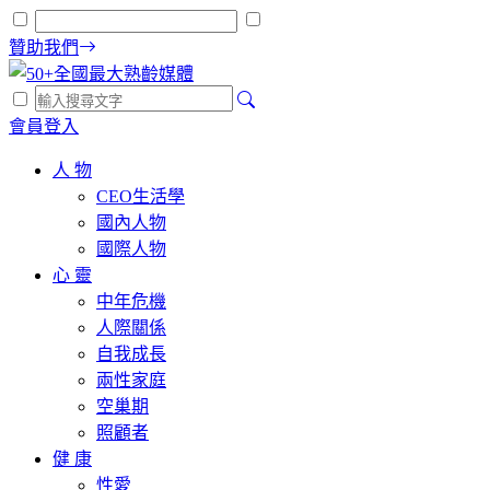
贊助我們
會員登入
人 物
CEO生活學
國內人物
國際人物
心 靈
中年危機
人際關係
自我成長
兩性家庭
空巢期
照顧者
健 康
性愛