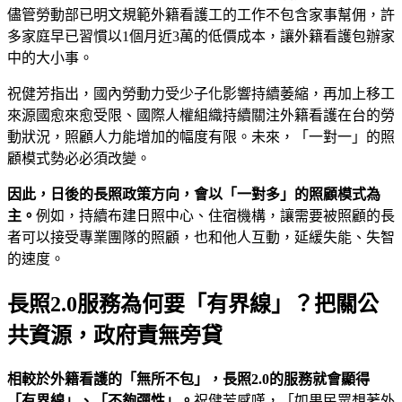
儘管勞動部已明文規範外籍看護工的工作不包含家事幫佣，許
多家庭早已習慣以1個月近3萬的低價成本，讓外籍看護包辦家
中的大小事。
祝健芳指出，國內勞動力受少子化影響持續萎縮，再加上移工
來源國愈來愈受限、國際人權組織持續關注外籍看護在台的勞
動狀況，照顧人力能增加的幅度有限。未來，「一對一」的照
顧模式勢必必須改變。
因此，日後的長照政策方向，會以「一對多」的照顧模式為
主。
例如，持續布建日照中心、住宿機構，讓需要被照顧的長
者可以接受專業團隊的照顧，也和他人互動，延緩失能、失智
的速度。
長照2.0服務為何要「有界線」？把關公
共資源，政府責無旁貸
相較於外籍看護的「無所不包」，長照2.0
的服務就會顯得
「有界線」、「不夠彈性」。
祝健芳感嘆，「如果民眾想著外