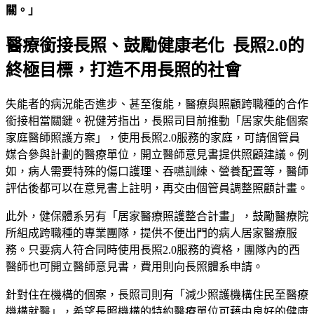
關。」
醫療銜接長照、鼓勵健康老化 長照2.0的
終極目標，打造不用長照的社會
失能者的病況能否進步、甚至復能，醫療與照顧跨職種的合作
銜接相當關鍵。祝健芳指出，長照司目前推動「居家失能個案
家庭醫師照護方案」，使用長照2.0服務的家庭，可請個管員
媒合參與計劃的醫療單位，開立醫師意見書提供照顧建議。例
如，病人需要特殊的傷口護理、吞嚥訓練、營養配置等，醫師
評估後都可以在意見書上註明，再交由個管員調整照顧計畫。
此外，健保體系另有「居家醫療照護整合計畫」，鼓勵醫療院
所組成跨職種的專業團隊，提供不便出門的病人居家醫療服
務。只要病人符合同時使用長照2.0服務的資格，團隊內的西
醫師也可開立醫師意見書，費用則向長照體系申請。
針對住在機構的個案，長照司則有「減少照護機構住民至醫療
機構就醫」，希望長照機構的特約醫療單位可藉由良好的健康