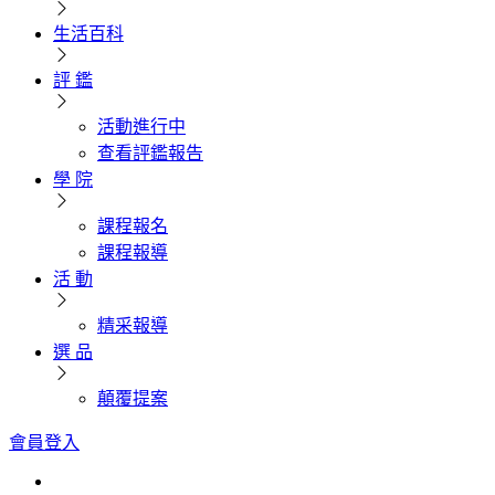
生活百科
評 鑑
活動進行中
查看評鑑報告
學 院
課程報名
課程報導
活 動
精采報導
選 品
顛覆提案
會員登入