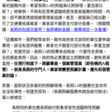
看的服務內容，希望長照2.0的照服員比照辦理，要怎麼比
呢？」她舉例，不時有民眾希望臨時更改居家服務的時間、內
容，卻不願意透過個案管理員協調。甚至，居服員已經出勤、
花了交通費抵達案家，案家卻不願意支付部分負擔。（相關閱
讀：
長照四包錢怎麼用？長照補助金額、服務項目一次看懂
）
「這種案件，我們經常收到。縣市政府來文說特約單位要申請
費用，卻沒有提供服務，案家也不願意付部分負擔。那要怎麼
辦？」祝健芳說，長照2.0的經費來自稅收，只要符合資格，
全民都能使用。因此，政府勢必需要設立把關制度，避免資源
濫用。
在現行制度下，照顧專員、個案管理員（即俗稱的
A
個
管），就是長照的守門人。案家想變更照顧計畫，應先和個管
員討論。
其實，面對狀況多變的的照顧現場，長照2.0的服務也並非完
全沒有彈性。祝健芳提到，〈長期照顧服務申請及給付辦法〉
第21條規定：
長照特約單位應長照給付對象突發性或臨時性照顧