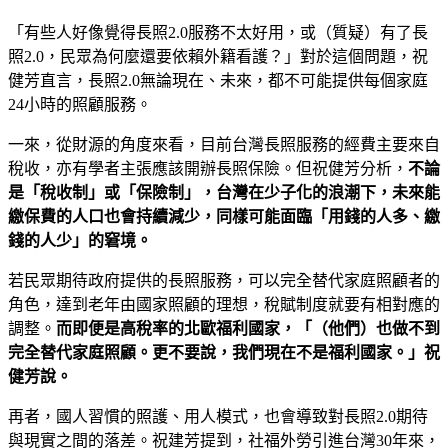
「有些人好像覺得長照2.0服務不太好用，或（質疑）有了長
照2.0，民眾為何麼還要依賴外籍看護？」對於這個問題，祝
健芳直言，長照2.0無論現在、未來，都不可能提供每個家庭
24小時的照顧服務。
一來，從財源的角度來看，目前台灣長照服務的經費主要來自
稅收，亦有學者主張應該開辦長照保險。但祝健芳分析，
不論
是「稅收制」或「保險制」，台灣在少子化的浪潮下，未來能
繳保費的人口也會持續減少，同樣可能面臨「用錢的人多、繳
錢的人少」的窘境。
若民眾期待政府提供的長照服務，可以完全替代家庭照顧者的
角色，達到老年由國家照顧的理想，稅賦制度就要有相對應的
調整。
而即便是高稅率的北歐福利國家，「（他們）也做不到
完全替代家庭照顧。更不要說，我們現在不是福利國家。」祝
健芳說。
再者，國人習慣的照護、用人模式，也會導致對長照2.0期待
與現實之間的落差。祝建芳提到，社福外勞引進台灣30年來，