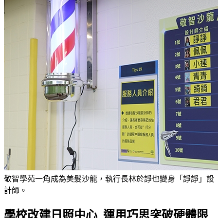
敬智學苑一角成為美髮沙龍，執行長林於諍也變身「諍諍」設
計師。
學校改建日照中心 運用巧思突破硬體限