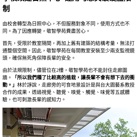
制
由校舍轉型為日照中心，不但服務對象不同，使用方式也不
同。為了因應轉變，敬智學苑費盡苦心。
首先，受限於教室隔間，再加上舊有建築的結構考量，無法打
通整個空間。因此，敬智學苑在每間教室安裝至少兩支監視鏡
頭，確保無死角保障長輩的安全。
由於法規限制，儘管位在2樓，敬智學苑也不能封住走廊圍
牆。
「所以我們種了比較高的植栽，讓長輩不會有想下去的衝
動。」
林於諍說，走廊旁的可食地景設計是與台大園藝系教授
合作的成果，透過視覺、聽覺、嗅覺、觸覺、味覺等五感體
驗，也可刺激長輩的感知力。