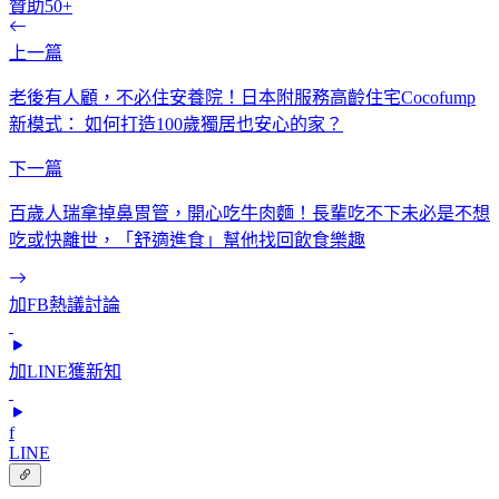
贊助50+
上一篇
老後有人顧，不必住安養院！日本附服務高齡住宅Cocofump
新模式： 如何打造100歲獨居也安心的家？
下一篇
百歲人瑞拿掉鼻胃管，開心吃牛肉麵！長輩吃不下未必是不想
吃或快離世，「舒適進食」幫他找回飲食樂趣
加FB熱議討論
加LINE獲新知
f
LINE