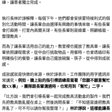
練，讓患者獨立完成。
執行長林於諍解釋，每個下午，他們都會安排蒙特梭利式的個
別化活動時間，讓長輩自由選擇有興趣的事情來做。有些長輩
會打麻將、打室內高爾夫球，有些長輩則是繪畫、照顧植栽、
整理教具。
而為了讓長輩活用自己的能力，教室裡也擺放了教具車，讓長
輩依照課程需求，從中自行挑取物品。用餐時，也會透過印有
明確指引的餐墊，讓長輩自己擺放碗盤、筷子，從中得到成就
感。
成就感就是快樂的來源，林於諍表示，工作團隊的用字遣詞非
常講究。
例如，牆上貼的指引標語總是寫著「您願不願意幫忙
做
XX
事」，團隊跟長輩溝通時，也常用到「幫忙」二字。
「比方說，我們會引導長輩一起完成教具活動盒的製作。我們
先把教具散亂擺在桌上，然後詢問長輩：『不知道是誰把教具
弄亂了，可不可以請你幫我整理？』」
林於諍說，這樣能讓長