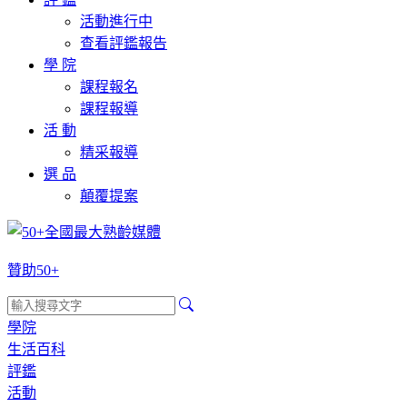
活動進行中
查看評鑑報告
學 院
課程報名
課程報導
活 動
精采報導
選 品
顛覆提案
贊助50+
學院
生活百科
評鑑
活動