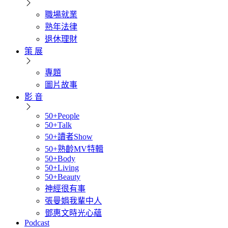
職場就業
熟年法律
退休理財
策 展
專題
圖片故事
影 音
50+People
50+Talk
50+讀者Show
50+熟齡MV特輯
50+Body
50+Living
50+Beauty
神經很有事
張曼娟我輩中人
鄧惠文時光心蘊
Podcast