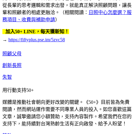
從長輩的思考邏輯和需求出發，就能真正解決照顧問題，讓長
輩和照顧者的相處更融洽。（相關閱讀：
日照中心怎麼選？服
務項目、收費與補助申請
）
加入50+ LINE，每天獲新知！
→
https://fiftyplus.pse.im/5zvc58
照顧父母
創新長照
失智
用行動支持50+
媒體是推動社會朝向更好改變的關鍵。《50+》目前皆為免費
閱讀，然而網站運作需要不同專業人員的投入。如您喜歡這篇
文章，誠摯邀請您小額贊助，支持內容製作。希望我們在您的
支持下，能持續對台灣熟齡生活有正向啟發、給予人盼望！