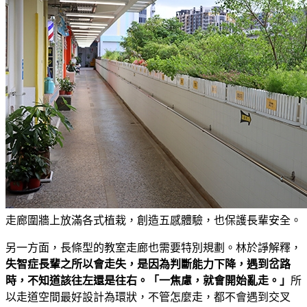
走廊圍牆上放滿各式植栽，創造五感體驗，也保護長輩安全。
另一方面，長條型的教室走廊也需要特別規劃。林於諍解釋，
失智症長輩之所以會走失，是因為判斷能力下降，遇到岔路
時，不知道該往左還是往右。「一焦慮，就會開始亂走。」
所
以走道空間最好設計為環狀，不管怎麼走，都不會遇到交叉