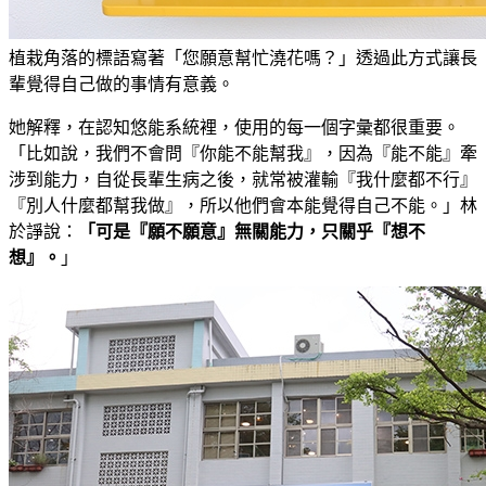
植栽角落的標語寫著「您願意幫忙澆花嗎？」透過此方式讓長
輩覺得自己做的事情有意義。
她解釋，在認知悠能系統裡，使用的每一個字彙都很重要。
「比如說，我們不會問『你能不能幫我』，因為『能不能』牽
涉到能力，自從長輩生病之後，就常被灌輸『我什麼都不行』
『別人什麼都幫我做』，所以他們會本能覺得自己不能。」林
於諍說：
「可是『願不願意』無關能力，只關乎『想不
想』。
」