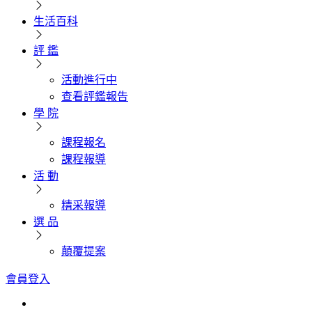
生活百科
評 鑑
活動進行中
查看評鑑報告
學 院
課程報名
課程報導
活 動
精采報導
選 品
顛覆提案
會員登入