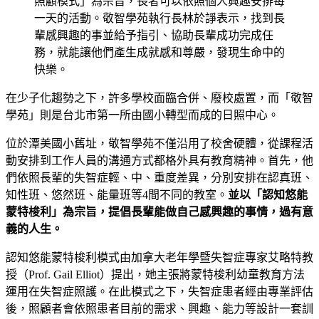
照顧模式」為宗旨，長者可以依照個人興趣安排每
一天的活動。敬智學苑執行長林於諍表示，找到長
輩感興趣的事並給予指引、協助長輩成功完成任
務，就能讓他們產生成就感和尊嚴，發現生命中的
快樂。
在少子化趨勢之下，許多學校面臨合併、廢校處置，而「敬智
學苑」則是台北市第一所由國小轉型而成的日照中心。
位於潭美國小舊址，敬智學苑不僅沿用了校舍硬體，從課程活
動安排到工作人員的溝通方式都格外具有教育精神。首先，他
們依照長輩的失智症輕、中、重度差異，分別安排在認真班、
知性班、悠然班、能量班等4間不同的教室。
並以「認知悠能
蒙特梭利」為宗旨，提倡長輩能做自己感興趣的事情，過有意
義的人生。
認知悠能蒙特梭利模式由加拿大老年學暨失智症專家艾略特教
授（Prof. Gail Elliot）提出，她主張將蒙特梭利幼童教育方法
運用在失智症照護。在此模式之下，失智症患者經由專業評估
後，照顧者會依照患者目前的需求、興趣、能力等設計一套訓