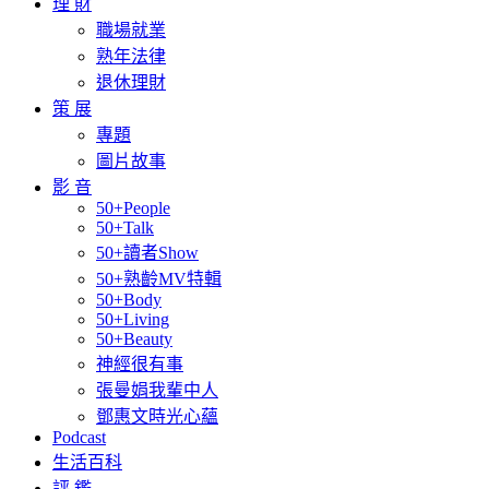
理 財
職場就業
熟年法律
退休理財
策 展
專題
圖片故事
影 音
50+People
50+Talk
50+讀者Show
50+熟齡MV特輯
50+Body
50+Living
50+Beauty
神經很有事
張曼娟我輩中人
鄧惠文時光心蘊
Podcast
生活百科
評 鑑