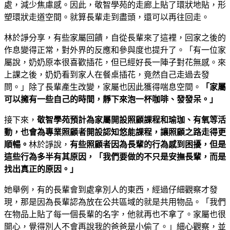
處，減少焦慮感。因此，敬智學苑的走廊上貼了環狀地貼，形
塑環狀走道空間。就算長輩走到盡頭，還可以再往回走。
林於諍分享，有些家屬回饋，自從長輩來了這裡，回家之後的
作息變得正常，對外界的反應和參與度也提升了。「有一位家
屬說，奶奶原本很喜歡插花，但已經好長一陣子對花無感。來
上課之後，奶奶看到家人在餐桌插花，竟然自己走過去發
問。」除了長輩產生改變，家屬也因此獲得喘息空間。
「家屬
可以擁有一些自己的時間，靜下來泡一杯咖啡、發發呆。」
接下來，
敬智學苑預計為家屬開設照顧課程和瑜珈、有氧等活
動，也會為專業照顧者開設認知悠能課程，讓照顧之路走得更
順暢。
林於諍說，
有些照顧者因為長輩的行為感到困擾，但是
這些行為多半有其原因，「我們要做的不只是安撫長輩，而是
找出真正的原因。」
她舉例，有的長輩會到處拿別人的東西，經過仔細觀察才發
現，那是因為長輩認為放在公共區域的就是共用物品。「我們
在物品上貼了每一個長輩的名字，他就再也不拿了。家屬也很
開心，覺得別人不會再說我的爸爸是小偷了。」細心觀察，並