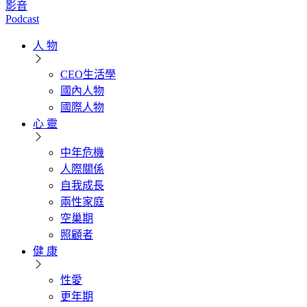
影音
Podcast
人 物
CEO生活學
國內人物
國際人物
心 靈
中年危機
人際關係
自我成長
兩性家庭
空巢期
照顧者
健 康
性愛
更年期