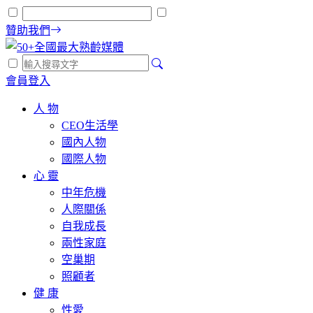
贊助我們
會員登入
人 物
CEO生活學
國內人物
國際人物
心 靈
中年危機
人際關係
自我成長
兩性家庭
空巢期
照顧者
健 康
性愛