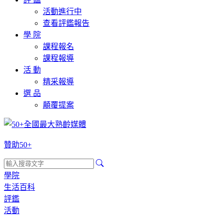
活動進行中
查看評鑑報告
學 院
課程報名
課程報導
活 動
精采報導
選 品
顛覆提案
贊助50+
學院
生活百科
評鑑
活動