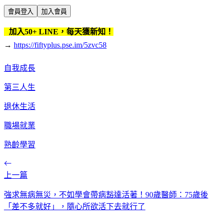
會員登入
加入會員
加入50+ LINE，每天獲新知！
→
https://fiftyplus.pse.im/5zvc58
自我成長
第三人生
退休生活
職場就業
熟齡學習
上一篇
強求無病無災，不如學會帶病豁達活著！90歲醫師：75歲後
「差不多就好」，隨心所欲活下去就行了