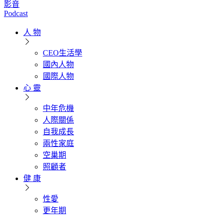
影音
Podcast
人 物
CEO生活學
國內人物
國際人物
心 靈
中年危機
人際關係
自我成長
兩性家庭
空巢期
照顧者
健 康
性愛
更年期