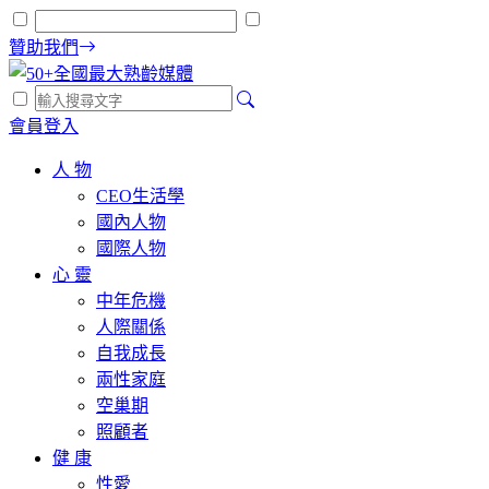
贊助我們
會員登入
人 物
CEO生活學
國內人物
國際人物
心 靈
中年危機
人際關係
自我成長
兩性家庭
空巢期
照顧者
健 康
性愛