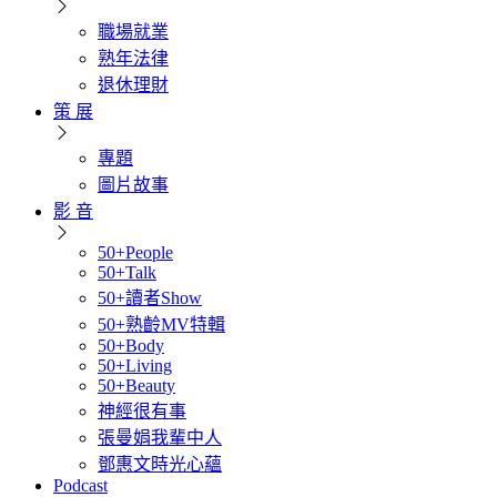
職場就業
熟年法律
退休理財
策 展
專題
圖片故事
影 音
50+People
50+Talk
50+讀者Show
50+熟齡MV特輯
50+Body
50+Living
50+Beauty
神經很有事
張曼娟我輩中人
鄧惠文時光心蘊
Podcast