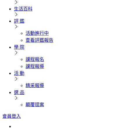
生活百科
評 鑑
活動進行中
查看評鑑報告
學 院
課程報名
課程報導
活 動
精采報導
選 品
顛覆提案
會員登入