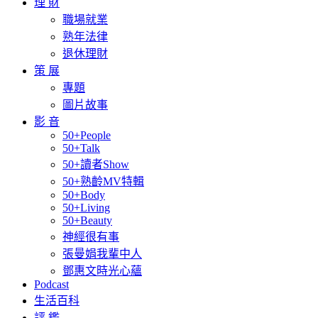
理 財
職場就業
熟年法律
退休理財
策 展
專題
圖片故事
影 音
50+People
50+Talk
50+讀者Show
50+熟齡MV特輯
50+Body
50+Living
50+Beauty
神經很有事
張曼娟我輩中人
鄧惠文時光心蘊
Podcast
生活百科
評 鑑