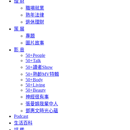
理 財
職場就業
熟年法律
退休理財
策 展
專題
圖片故事
影 音
50+People
50+Talk
50+讀者Show
50+熟齡MV特輯
50+Body
50+Living
50+Beauty
神經很有事
張曼娟我輩中人
鄧惠文時光心蘊
Podcast
生活百科
評 鑑