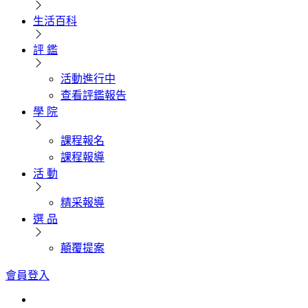
生活百科
評 鑑
活動進行中
查看評鑑報告
學 院
課程報名
課程報導
活 動
精采報導
選 品
顛覆提案
會員登入