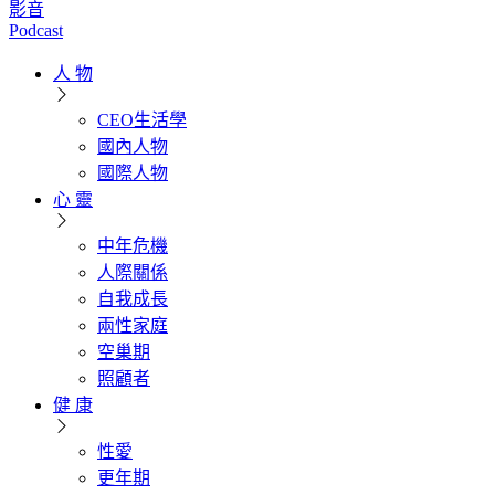
影音
Podcast
人 物
CEO生活學
國內人物
國際人物
心 靈
中年危機
人際關係
自我成長
兩性家庭
空巢期
照顧者
健 康
性愛
更年期