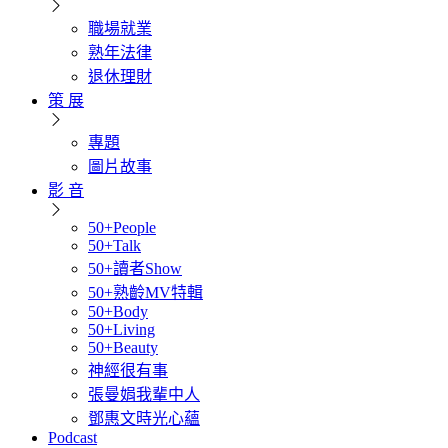
職場就業
熟年法律
退休理財
策 展
專題
圖片故事
影 音
50+People
50+Talk
50+讀者Show
50+熟齡MV特輯
50+Body
50+Living
50+Beauty
神經很有事
張曼娟我輩中人
鄧惠文時光心蘊
Podcast