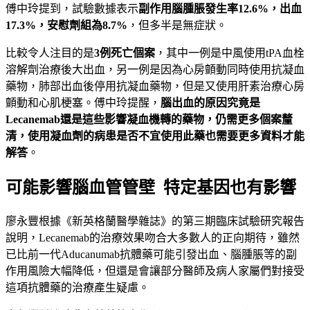
傅中玲提到，試驗數據表示
副作用腦腫脹發生率
12.6%
，出血
17.3%
，安慰劑組為8.7%
，但多半是無症狀。
比較令人注目的是
3
例死亡個案
，其中一例是中風使用tPA血栓
溶解劑治療後大出血，另一例是因為心房顫動同時使用抗凝血
藥物，肺部出血後停用抗凝血藥物，但是又使用肝素治療心房
顫動和心肌梗塞。傅中玲提醒，
腦出血的原因究竟是
Lecanemab
還是這些影響凝血機轉的藥物，仍需更多個案釐
清，使用凝血劑的病患是否不宜使用此藥也需要更多資料才能
解答
。
可能影響腦血管管壁 特定基因也有影響
廖永豐根據《新英格蘭醫學雜誌》的第三期臨床試驗研究報告
說明，Lecanemab的治療效果吻合大多數人的正向期待，雖然
已比前一代Aducanumab抗體藥可能引發出血、腦腫脹等的副
作用風險大幅降低，但還是會讓部分醫師及病人家屬們對接受
這項抗體藥的治療產生疑慮。