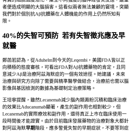
者便造成明顯的大腦損害。這看似兩者無法兼顧的窘境，突顯
我們對於個別抗Aβ抗體藥在人體機能的作用上仍然所知有
限。
40%的失智可預防 若有失智徵兆應及早
就醫
鄭菡若認為，從Aduhelm到今天的Leqembi，美國FDA皆以正
向積極的態度審核，可看出FDA對Aβ抗體藥物的肯定，且同
意減少Aβ是治療阿茲海默症的一個有效途徑。她建議，未來
治療與研究方向除了需要與精準醫學做結合，治療前也需以腦
影像與基因檢測的數據為基礎制定治療策略。
王培寧提醒，雖然Lecanemab減少腦內類澱粉沉積和臨床治療
的效果比Aducanumab顯著，產生的副作用也相對較少，但
Lecanemab的實際療效和副作用，還待真正上巿在臨床使用一
段時間後才能證實。由於目前臨床發展藥物的治療對象大都針
對阿茲海默
早期
階段，應多警覺失智的早期症狀，不要等到症