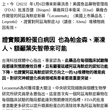
上。今（2023）年1月6日傳來新藥消息！美國食品藥物管理局
（FDA）批准百健（Biogen）藥廠與日本衛采（Eisai）藥廠合
作開發的阿茲海默症新藥「Lecanemab」（美國上市藥品名：
Leqembi），證實對阿茲海默症Aβ（讀音：Abeta）堆積物病
因有效。
證實類澱粉蛋白病因 也為帕金森、漸凍
人、額顳葉失智帶來可能
台灣科技媒體中心指出，專家認為，
此藥品在每個臨床試驗階
段都達到預期療效目標，且有顯著延緩阿茲海默症的認知功能
下降，也證實阿茲海默症研究方向之一的
A
β堆積物的確是病
因，對研究神經退化疾病領域與患者都是重要突破
。
Lecanemab為何獲得重大關注，中央研究院細胞與個體生物學
研究所研究員廖永豐指出，這是首次有一個阿茲海默症藥物在
每個臨床試驗的階段都能達到預期療效的指標，FDA的批准
會激勵更多研究以提升類澱粉蛋白的清除效率為阿茲海默症藥