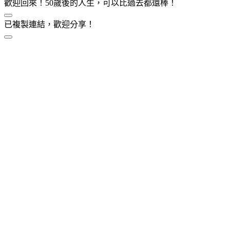
歡迎回來！50歲後的人生，可以比過去都還棒！
已複製連結，歡迎分享！