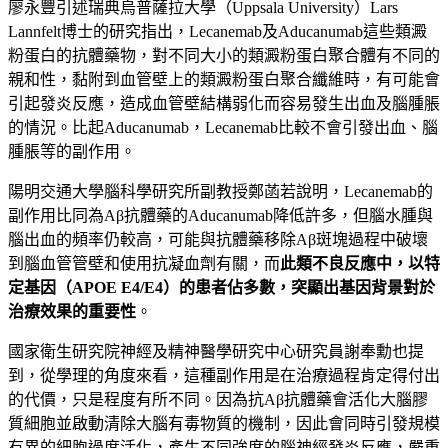
廖永豐引述瑞典烏普薩拉大學（Uppsala University）Lars
Lannfelt博士的研究指出，Lecanemab及Aducanumab這些類澱
粉蛋白的抗體藥物，對不同大小的類澱粉蛋白聚合體有不同的
親和性，黏附到血管壁上的類澱粉蛋白聚合纖維時，有可能會
引起發炎反應，造成血管壁結構弱化而容易發生出血及腦腫脹
的情況。比起Aducanumab，Lecanemab比較不會引發出血、腦
腫脹等的副作用。
陽明交通大學腦科學研究所副教授鄭菡若說明，Lecanemab的
副作用比同為Aβ抗體藥的Aducanumab降低許多，但腦水腫與
腦出血的頻率仍較高，可能與抗體藥移除Aβ斑塊過程中破壞
到腦血管管壁和使用抗凝血劑有關，而
此類不良反應中，以特
定基因（
APOE E4/E4
）的患者佔多數，突顯出基因背景對於
治療效果的重要性
。
國家衛生研究院神經及精神醫學研究中心研究員謝奉勳也提
到，從學理的角度來看，這種副作用是在治療過程肯定得付出
的代價，只是程度有所不同。因為抗Aβ抗體藥會活化大腦膠
質細胞並啟動清除大腦有毒物質的機制，因此會同時引發規模
有異的細胞過度活化，產生不同強度的腦神經發炎反應，嚴重