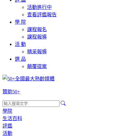
活動進行中
查看評鑑報告
學 院
課程報名
課程報導
活 動
精采報導
選 品
顛覆提案
贊助50+
學院
生活百科
評鑑
活動