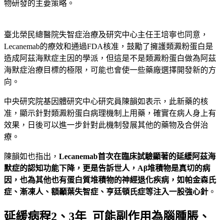
物研發的主要策略。
臺北榮民總醫院失智症治療及研究中心主任王培寧也同意，
Lecanemab的療效和通過FDA核准，鼓勵了擁護類澱粉蛋白是
造成阿茲海默症主因的學派，但這是不是類澱粉蛋白做為阿茲
海默症治療目標的極限，可能也會使一些藥廠選擇開發新的方
向。
中央研究院基因體研究中心研究員陳韻如表示，此新藥的核
准，顯示針對類澱粉蛋白病理機制上用藥，確實在病人身上有
效果，日後可以進一步針對此機制發展其他的藥物及合併治
療。
陳韻如也指出，
Lecanemab
首次在臨床試驗顯著的延緩阿茲海
默症的認知功能下降，更是告訴世人，A
β堆積物是真切的病
因，也為其他也有蛋白質堆積物的神經退化疾病，如帕金森氏
症、漸凍人、額顳葉失智症、亨廷頓氏症等注入一股強心針
。
延緩病程2、3年 可能副作用為腦腫脹、