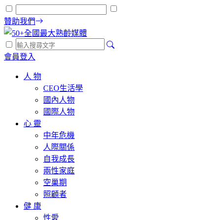
贊助我們
會員登入
人 物
CEO生活學
國內人物
國際人物
心 靈
中年危機
人際關係
自我成長
兩性家庭
空巢期
照顧者
健 康
性愛