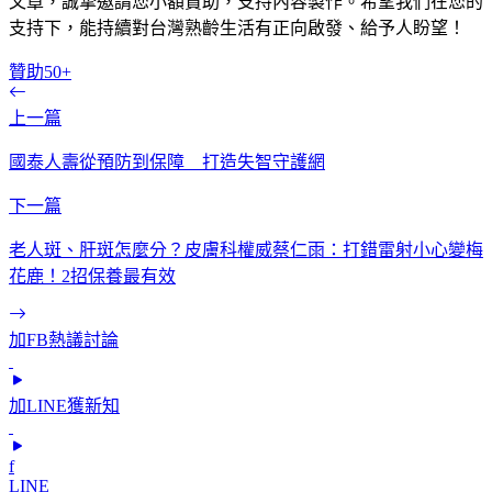
文章，誠摯邀請您小額贊助，支持內容製作。希望我們在您的
支持下，能持續對台灣熟齡生活有正向啟發、給予人盼望！
贊助50+
上一篇
國泰人壽從預防到保障 打造失智守護網
下一篇
老人斑、肝斑怎麼分？皮膚科權威蔡仁雨：打錯雷射小心變梅
花鹿！2招保養最有效
加FB熱議討論
加LINE獲新知
f
LINE