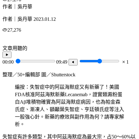
作者｜吳丹華
作者｜吳丹華
2023.01.12
27,276
文章用聽的
00:00
09:49
1
整理／50+編輯部 圖／Shutterstock
編按：失智症中的阿茲海默症又有新藥了！美國
FDA核准阿茲海默新藥Lecanemab，證實類澱粉蛋
白Aβ堆積物確實為阿茲海默症病因，也為帕金森
氏症、漸凍人、額顳葉失智症、亨廷頓氏症等注入
一股強心針。新藥的療效與副作用為何？請專家解
析。
失智症有許多類型，其中阿茲海默症為最大宗，占50～60%以