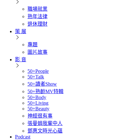
職場就業
熟年法律
退休理財
策 展
專題
圖片故事
影 音
50+People
50+Talk
50+讀者Show
50+熟齡MV特輯
50+Body
50+Living
50+Beauty
神經很有事
張曼娟我輩中人
鄧惠文時光心蘊
Podcast