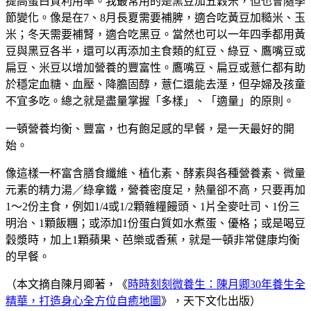
提高蛋白質利用率。我最常用的是黑豆加五穀米，但也會隨季
節變化。像是在7、8月長夏需要補脾，適合吃黃豆加糙米、玉
米；冬天需要補腎，適合吃黑豆。當然也可以一年四季都用黃
豆與黑豆各半，還可以再添加主食類的紅豆、綠豆、鷹嘴豆或
扁豆、米豆以增加營養的豐富性。鷹嘴豆、扁豆或薏仁都有助
於穩定血糖、血壓、降膽固醇，薏仁還能去溼，但孕婦及孩童
不宜多吃。總之就是盡量掌握「多樣」、「適量」的原則。
一頓營養均衡、豐富，也有飽足感的早餐，是一天最好的開
始。
像這樣一杯富含膳食纖維、植化素、酵素與各種營養素、微量
元素的精力湯／綠拿鐵，營養密度足，熱量卻不高，只要再加
1～2份主食，例如1/4或1/2顆雜糧饅頭、1片全麥吐司、1份三
明治、1顆飯糰；或添加1份蛋白質如水煮蛋、優格；或是喝豆
穀漿時，加上1顆蘋果、芭樂或香蕉，就是一頓非常健康均衡
的早餐。
（本文摘自陳月卿著，《
時時刻刻微養生：陳月卿30年養生全
精華，打造身心全方位自癒地圖
》，天下文化出版）