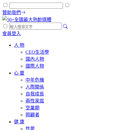
贊助我們
會員登入
人 物
CEO生活學
國內人物
國際人物
心 靈
中年危機
人際關係
自我成長
兩性家庭
空巢期
照顧者
健 康
性愛