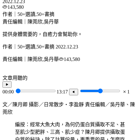
2022.12.23
143,580
作者｜50+選讀,50+書摘
責任編輯｜陳莞欣,吳丹華
提供身體需要的，自癒力會幫助你。
作者｜50+選讀,50+書摘
2022.12.23
責任編輯｜陳莞欣,吳丹華
143,580
文章用聽的
00:00
13:17
1
文／陳月卿 攝影／日常散步・李盈靜 責任編輯／吳丹華、陳
莞欣
編按：經常大魚大肉，為何仍蛋白質攝取不足、甚
至肌少型肥胖、三高、肌少症？陳月卿提供攝取蛋
白質的秘訣，除了計算份量，更重要的是，怎麼吃