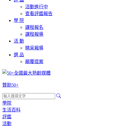
活動進行中
查看評鑑報告
學 院
課程報名
課程報導
活 動
精采報導
選 品
顛覆提案
贊助50+
學院
生活百科
評鑑
活動