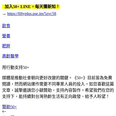
加入50+ LINE，每天獲新知！
→
https://fiftyplus.pse.im/5zvc58
飲食
營養
肥胖
高齡醫學
用行動支持50+
媒體是推動社會朝向更好改變的關鍵。《50+》目前皆為免費
閱讀，然而網站運作需要不同專業人員的投入。如您喜歡這篇
文章，誠摯邀請您小額贊助，支持內容製作。希望我們在您的
支持下，能持續對台灣熟齡生活有正向啟發、給予人盼望！
贊助50+