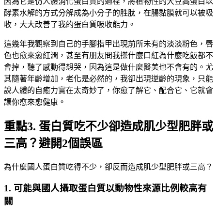
因為它是仿人體消化蛋白質的過程，將植物性的大豆高蛋白以
酵素水解的方式分解成為小分子的胜肽，在腸黏膜就可以被吸
收，大大改善了我的蛋白質吸收能力。
這幾年我觀察到自己的手腳指甲出現前所未有的淡淡粉色，唇
色也愈來愈紅潤，甚至有朋友問我搽什麼口紅為什麼吃飯都不
會掉，聽了感動得想哭，因為這是做什麼醫美也不會有的。尤
其隨著年齡增加，老化是必然的，我卻出現逆齡的現象，只能
說人體的自癒力實在太奇妙了，你愈了解它、配合它、它就會
讓你愈來愈健康。
重點3. 蛋白質吃不少卻造成肌少型肥胖或
三高？避開2個誤區
為什麼國人蛋白質吃得不少，卻反而造成肌少型肥胖或三高？
1. 可能與國人攝取蛋白質以動物性來源比例較高有
關