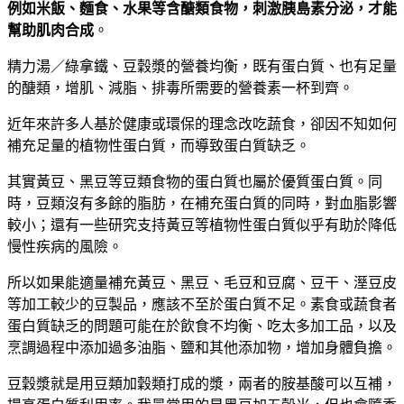
例如米飯、麵食、水果等含醣類食物，刺激胰島素分泌，才能
幫助肌肉合成
。
精力湯／綠拿鐵、豆穀漿的營養均衡，既有蛋白質、也有足量
的醣類，增肌、減脂、排毒所需要的營養素一杯到齊。
近年來許多人基於健康或環保的理念改吃蔬食，卻因不知如何
補充足量的植物性蛋白質，而導致蛋白質缺乏。
其實黃豆、黑豆等豆類食物的蛋白質也屬於優質蛋白質。同
時，豆類沒有多餘的脂肪，在補充蛋白質的同時，對血脂影響
較小；還有一些研究支持黃豆等植物性蛋白質似乎有助於降低
慢性疾病的風險。
所以如果能適量補充黃豆、黑豆、毛豆和豆腐、豆干、溼豆皮
等加工較少的豆製品，應該不至於蛋白質不足。素食或蔬食者
蛋白質缺乏的問題可能在於飲食不均衡、吃太多加工品，以及
烹調過程中添加過多油脂、鹽和其他添加物，增加身體負擔。
豆穀漿就是用豆類加穀類打成的漿，兩者的胺基酸可以互補，