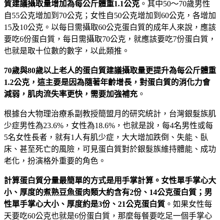
質建議攝取量增加為每公斤體重1.1
公克
。其中50～70歲男性
自55公克增加到70公克；女性自50公克增加到60公克，各增加
15及10公克。以每日需攝取60公克蛋白質的成年人來說，應該
要吃6份蛋白質，每日需攝取70公克，就應該要吃7份蛋白質，
也就是取十位數的數字，以此類推。
70
歲與80
歲以上老人的蛋白質建議攝取量更提升為每公斤體重
1.2
公克，這主要是因為隨著年齡增長，對蛋白質的消化力會
減弱，肌肉流失率更快，需要加強補充
。
根據台大物理治療系副教授簡盟月的研究統計，台灣銀髮族肌
少症男性為23.6%，女性為18.6%，也就是說，每4名男性或每
5名女性長者，就有1人有肌少症，大大增加跌倒、失能、臥
床、甚至死亡的風險，可見蛋白質對於銀髮族維持體能、成功
老化，扮演格外重要的角色。
計算蛋白質分量最簡單的方式是用手掌計算。女性單手掌心大
小、厚度的煮熟豆魚蛋肉類大約含有2
份、14
公克蛋白質；男
性單手掌心大小、厚度約是3
份、21
公克蛋白質
。如果女性每
天要吃60公克也就是6份蛋白質，那麼每餐要吃足一個手掌心