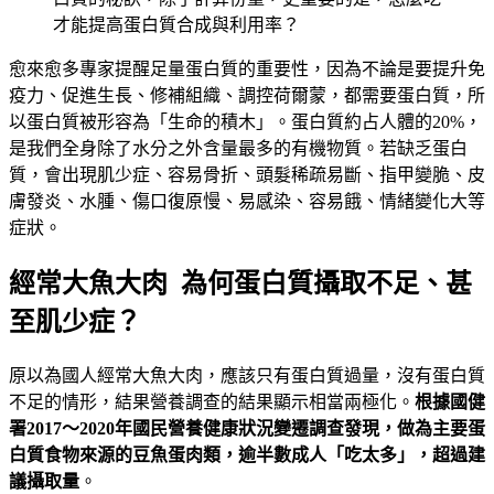
才能提高蛋白質合成與利用率？
愈來愈多專家提醒足量蛋白質的重要性，因為不論是要提升免
疫力、促進生長、修補組織、調控荷爾蒙，都需要蛋白質，所
以蛋白質被形容為「生命的積木」。蛋白質約占人體的20%，
是我們全身除了水分之外含量最多的有機物質。若缺乏蛋白
質，會出現肌少症、容易骨折、頭髮稀疏易斷、指甲變脆、皮
膚發炎、水腫、傷口復原慢、易感染、容易餓、情緒變化大等
症狀。
經常大魚大肉 為何蛋白質攝取不足、甚
至肌少症？
原以為國人經常大魚大肉，應該只有蛋白質過量，沒有蛋白質
不足的情形，結果營養調查的結果顯示相當兩極化。
根據國健
署2017～2020年國民營養健康狀況變遷調查發現，做為主要蛋
白質食物來源的豆魚蛋肉類，逾半數成人「吃太多」，超過建
議攝取量
。