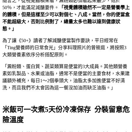
簡言之，從視覺體積來看，澱粉類必須看起來最少，低於
50％，才能滿足減醣要件。
「視覺體積雖然不一定是營養學上
的體積，但是這樣至少可以對個七、八成。當然，你的便當盒
不能超級大，否則比例對了，總量太多也難以達到健康狀
態。」
為了讓《50+》讀者了解減醣便當製作要訣，平日經常在
「Ting營養師的日常食光」分享料理照片的曾筱庭，將按照3
大類營養素依序分析搭配原則。
「澱粉類、蛋白質、蔬菜類算是便當的3大成員。其他類營養
素如乳製品、水果或油脂，通常不是便當的主要食材，水果建
議額外補充，每日1～2個拳頭大，油脂太多加進便當不好清
洗，而且我們不太會因為這一餐沒加油而缺乏油脂。」
米飯可一次煮5天份冷凍保存 分裝留意危
險溫度