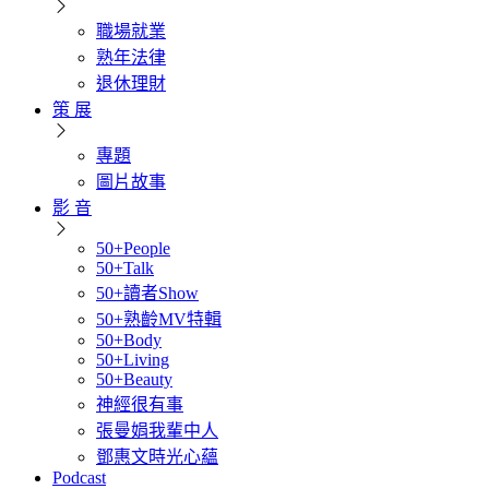
職場就業
熟年法律
退休理財
策 展
專題
圖片故事
影 音
50+People
50+Talk
50+讀者Show
50+熟齡MV特輯
50+Body
50+Living
50+Beauty
神經很有事
張曼娟我輩中人
鄧惠文時光心蘊
Podcast