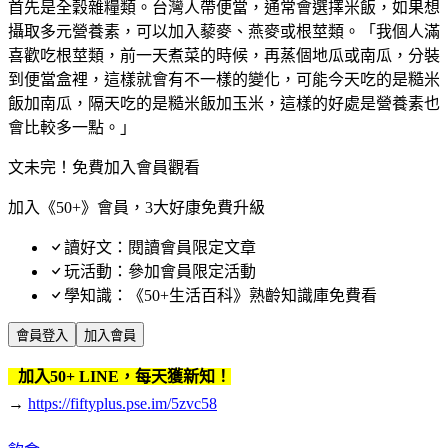
首先是全穀雜糧類。台灣人帶便當，通常會選擇米飯，如果想
攝取多元營養素，可以加入藜麥、燕麥或根莖類。「我個人滿
喜歡吃根莖類，前一天煮菜的時候，再蒸個地瓜或南瓜，分裝
到便當盒裡，這樣就會有不一樣的變化，可能今天吃的是糙米
飯加南瓜，隔天吃的是糙米飯加玉米，這樣的好處是營養素也
會比較多一點。」
文未完！免費加入會員觀看
加入《50+》會員，3大好康免費升級
讀好文：閱讀會員限定文章
玩活動：參加會員限定活動
學知識：《50+生活百科》熟齡知識庫免費看
會員登入
加入會員
加入50+ LINE，每天獲新知！
→
https://fiftyplus.pse.im/5zvc58