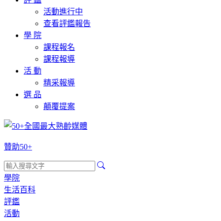
活動進行中
查看評鑑報告
學 院
課程報名
課程報導
活 動
精采報導
選 品
顛覆提案
贊助50+
學院
生活百科
評鑑
活動