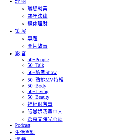
理 財
職場就業
熟年法律
退休理財
策 展
專題
圖片故事
影 音
50+People
50+Talk
50+讀者Show
50+熟齡MV特輯
50+Body
50+Living
50+Beauty
神經很有事
張曼娟我輩中人
鄧惠文時光心蘊
Podcast
生活百科
評 鑑