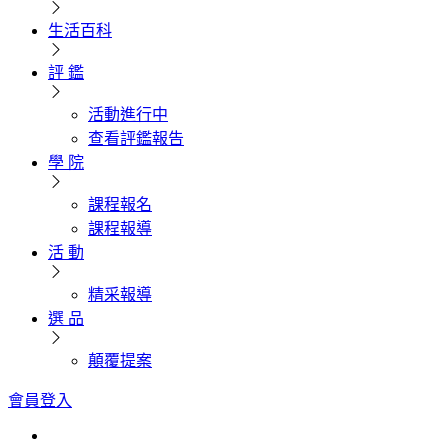
生活百科
評 鑑
活動進行中
查看評鑑報告
學 院
課程報名
課程報導
活 動
精采報導
選 品
顛覆提案
會員登入