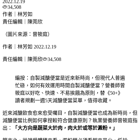
2022.12.19
34,508
作者｜林芳如
責任編輯｜陳莞欣
（圖片來源：曾筱庭）
作者｜林芳如
2022.12.19
責任編輯｜陳莞欣
34,508
編按：自製減醣便當是近來新時尚，但現代人普遍
忙碌，如何有效運用時間自製減醣便當？營養師曾
筱庭以好吃、快速、不易挨餓為原則，替《50+》
讀者規劃一週5天減醣便當菜單，值得收藏。
近來減醣飲食愈來愈受囑目，自製減醣便當也成為新時尚，但
減醣便當比例如何拿捏較符合健康原則？執業營養師曾筱庭指
出：
「大方向是蔬菜大於肉，肉大於或等於澱粉。」