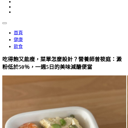
首頁
健康
飲食
吃得飽又能瘦，菜單怎麼設計？營養師曾筱庭：澱
粉低於50％，一週5日的美味減醣便當