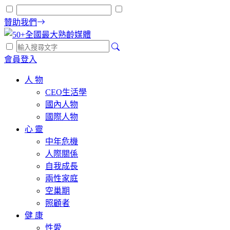
贊助我們
會員登入
人 物
CEO生活學
國內人物
國際人物
心 靈
中年危機
人際關係
自我成長
兩性家庭
空巢期
照顧者
健 康
性愛