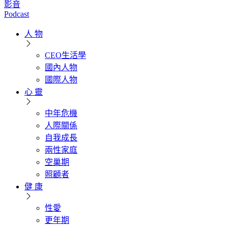
影音
Podcast
人 物
CEO生活學
國內人物
國際人物
心 靈
中年危機
人際關係
自我成長
兩性家庭
空巢期
照顧者
健 康
性愛
更年期