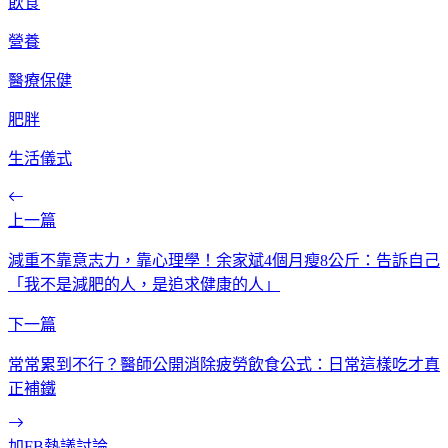
飲食
營養
醫療保健
肥胖
生活儀式
上一篇
減重不靠意志力，靠心理學！余家斌4個月瘦8公斤：告訴自己
「我不是減肥的人，是追求健康的人」
下一篇
常常累到不行？醫師公開消除疲勞飲食公式：日常這樣吃才真
正補鐵
加FB熱議討論