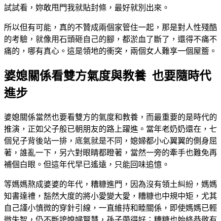
試試看，妳敢甩門我就貼封條，最好就別出來。
所以但有可能，真的不贊成兩個家管住一起，那是對人性殘酷
的考驗，就像用石頭砸自己的腳，都淤血了斷了，還得不痛不
痛的，哪有真心。這是領地的衝突，兩個女人難享一個屋簷。
婆媳關係看雙方氣度與教養 也要隨時代
進步
婆媳關係當然也要看雙方的氣度和教養，而最重要的是時代的
推演，正如父子般已朝朋友的路上躍進。當年老奶奶還在，七
個兒子背後站一排，底氣就是不同，媳婦都小心翼翼的側身屈
著，誰亂一下，另六對眼睛都瞪著，當然一旁的牽手也難免再
補個白眼。但這年代早已遙遠，只能回味追憶。
等媽媽熬成婆婆的年代，糟糠進門，因為沒有領土糾紛，媽媽
知書達禮，豁然大度的將小愛變大愛，糟糠也中規中矩，尤其
自己謹小慎微的穿針引線，一直維持和睦關係，即使媽媽已輕
微失智，仍不斷誇媳婦賢慧，孫子帶得好；糟糠也始終恭敬有