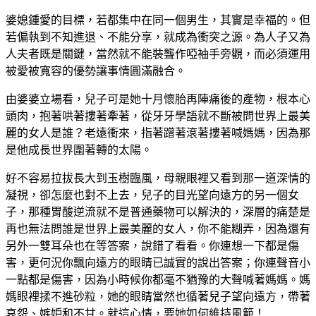
婆媳鍾愛的目標，若都集中在同一個男生，其實是幸福的。但
若偏執到不知進退、不能分享，就成為衝突之源。為人子又為
人夫者既是關鍵，當然就不能裝聾作啞袖手旁觀，而必須運用
被愛被寬容的優勢讓事情圓滿融合。
由婆婆立場看，兒子可是她十月懷胎再陣痛後的產物，根本心
頭肉，抱著哄著摟著牽著，從牙牙學語就不斷被問世界上最美
麗的女人是誰？老遠衝來，指著蹭著滾著摟著喊媽媽，因為那
是他成長世界圍著轉的太陽。
好不容易拉拔長大到玉樹臨風，母親眼裡又看到那一道深情的
凝視，卻怎麼也對不上去，兒子的目光望向遠方的另一個女
子，那種胃酸逆流就不是普通藥物可以解決的，深層的痛楚是
再也無法問誰是世界上最美麗的女人，你不能糊弄，因為還有
另外一雙耳朵也在等答案，說錯了看看。你連想一下都是傷
害，更何況你飄向遠方的眼睛已誠實的說出答案；你連聲音小
一點都是傷害，因為小時候你都毫不猶豫的大聲喊著媽媽。媽
媽眼裡揉不進砂粒，她的眼睛當然也循著兒子望向遠方，帶著
哀怨、嫉妒和不甘。就這心情，要她如何維持風範！