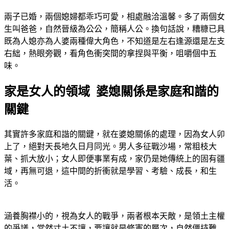
兩子已婚，兩個媳婦都乖巧可愛，相處融洽溫馨。多了兩個女
生叫爸爸，自然晉級為公公，簡稱人公。換句話說，糟糠已具
既為人媳亦為人婆兩種偉大角色，不知道是左右逢源還是左支
右絀，熱眼旁觀，看角色衝突間的拿捏與平衡，咀嚼個中五
味。
家是女人的領域 婆媳關係是家庭和諧的
關鍵
其實許多家庭和諧的關鍵，就在婆媳關係的處理，因為女人卯
上了，絕對天長地久日月同光。男人多征戰沙場，常粗枝大
葉、抓大放小；女人即便事業有成，家仍是她傳統上的固有疆
域，再無可退，這中間的折衝就是學習、考驗、成長，和生
活。
涵養胸襟小的，視為女人的戰爭，兩者根本天敵，是領土主權
的爭議，當然寸土不讓，要讓就是修憲的層次，自然僵持難