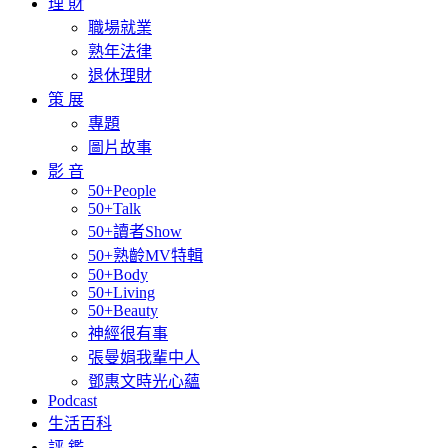
理 財
職場就業
熟年法律
退休理財
策 展
專題
圖片故事
影 音
50+People
50+Talk
50+讀者Show
50+熟齡MV特輯
50+Body
50+Living
50+Beauty
神經很有事
張曼娟我輩中人
鄧惠文時光心蘊
Podcast
生活百科
評 鑑