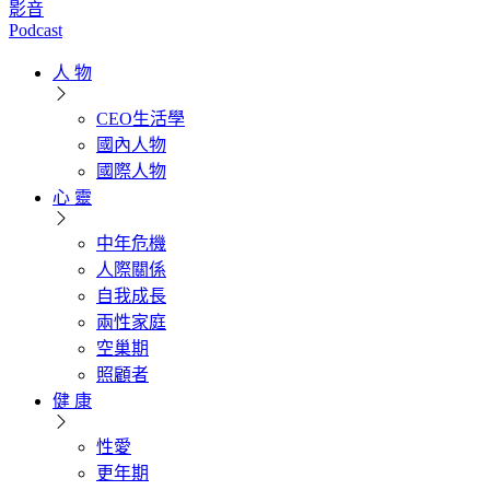
影音
Podcast
人 物
CEO生活學
國內人物
國際人物
心 靈
中年危機
人際關係
自我成長
兩性家庭
空巢期
照顧者
健 康
性愛
更年期