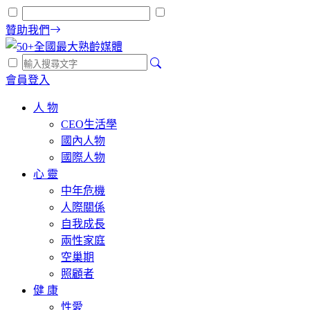
贊助我們
會員登入
人 物
CEO生活學
國內人物
國際人物
心 靈
中年危機
人際關係
自我成長
兩性家庭
空巢期
照顧者
健 康
性愛