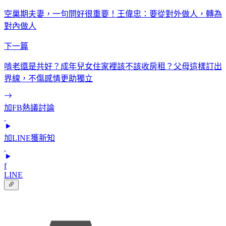
空巢期夫妻，一句問好很重要！王偉忠：要從對外做人，轉為
對內做人
下一篇
啃老還是共好？成年兒女住家裡該不該收房租？父母這樣訂出
界線，不傷感情更助獨立
加FB熱議討論
加LINE獲新知
f
LINE