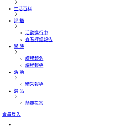
生活百科
評 鑑
活動進行中
查看評鑑報告
學 院
課程報名
課程報導
活 動
精采報導
選 品
顛覆提案
會員登入