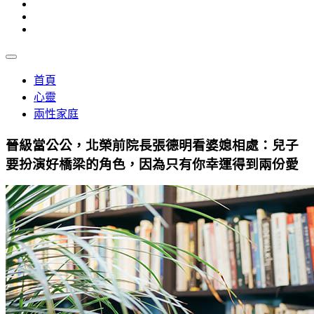
首頁
心靈
兩性家庭
晉級當公公，北榮前院長張德明看婆媳相處：兒子
要扮演好橋梁的角色，因為只有你幸運得到兩份愛