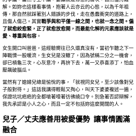
解。如妳也這樣看事情，抱著人云亦云的心態，以為千年祖
傳，那自然就踩著別人錯誤的步伐，走在愚蠢衝突的道路上，
且傷人傷己。其實
戰爭與和平僅一線之間，也就一念之間。偏
了就愈絞愈緊，正了就愈放愈開，而最能化解的元素應該就是
愛、尊重與包容
。
女生開口叫爸爸，這經驗嚮往已久還真沒有，當初乍聽之下一
陣戰慄一股暖流，生女兒是沒轍了，因為號稱二分之一機會，
卻已槓龜三次，心灰意冷，再拚下去，萬一又恭喜添丁，怕血
壓飆破腦瓜。
當然有了媳婦兒總是愉悅的事，「就視同女兒，至少該像對兒
子般對待。」這話我講得輕鬆又掏心，叫天下婆婆複述一遍，
保證坑坑疤疤的全都嗆著噎著彷彿繞口令。別急著否認辯解，
我先承認是小人之心，而且一定不包括妳這麼開闊的人。
兒子／丈夫應善用被愛優勢 讓事情圓滿
融合