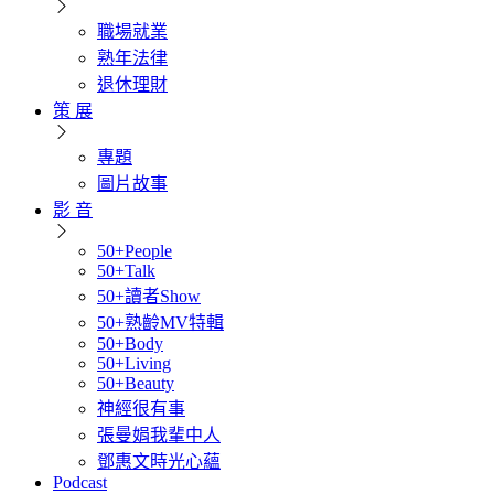
職場就業
熟年法律
退休理財
策 展
專題
圖片故事
影 音
50+People
50+Talk
50+讀者Show
50+熟齡MV特輯
50+Body
50+Living
50+Beauty
神經很有事
張曼娟我輩中人
鄧惠文時光心蘊
Podcast