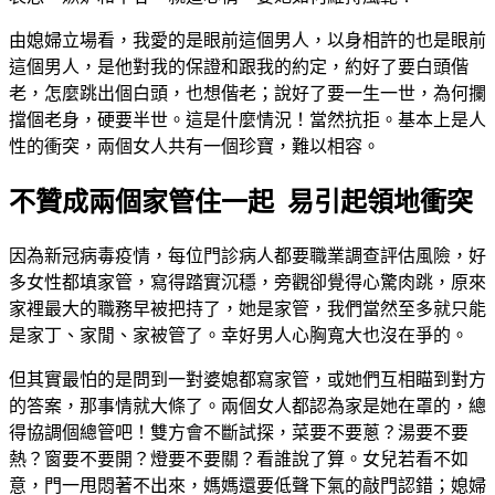
由媳婦立場看，我愛的是眼前這個男人，以身相許的也是眼前
這個男人，是他對我的保證和跟我的約定，約好了要白頭偕
老，怎麼跳出個白頭，也想偕老；說好了要一生一世，為何攔
擋個老身，硬要半世。這是什麼情況！當然抗拒。基本上是人
性的衝突，兩個女人共有一個珍寶，難以相容。
不贊成兩個家管住一起 易引起領地衝突
因為新冠病毒疫情，每位門診病人都要職業調查評估風險，好
多女性都填家管，寫得踏實沉穩，旁觀卻覺得心驚肉跳，原來
家裡最大的職務早被把持了，她是家管，我們當然至多就只能
是家丁、家閒、家被管了。幸好男人心胸寬大也沒在爭的。
但其實最怕的是問到一對婆媳都寫家管，或她們互相瞄到對方
的答案，那事情就大條了。兩個女人都認為家是她在罩的，總
得協調個總管吧！雙方會不斷試探，菜要不要蔥？湯要不要
熱？窗要不要開？燈要不要關？看誰說了算。女兒若看不如
意，門一甩悶著不出來，媽媽還要低聲下氣的敲門認錯；媳婦