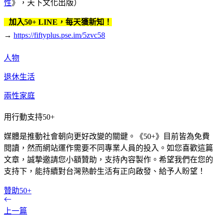
性
》，天下文化出版）
加入50+ LINE，每天獲新知！
→
https://fiftyplus.pse.im/5zvc58
人物
退休生活
兩性家庭
用行動支持50+
媒體是推動社會朝向更好改變的關鍵。《50+》目前皆為免費
閱讀，然而網站運作需要不同專業人員的投入。如您喜歡這篇
文章，誠摯邀請您小額贊助，支持內容製作。希望我們在您的
支持下，能持續對台灣熟齡生活有正向啟發、給予人盼望！
贊助50+
上一篇