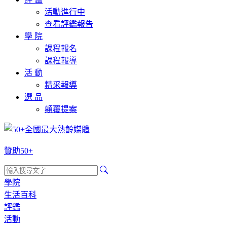
活動進行中
查看評鑑報告
學 院
課程報名
課程報導
活 動
精采報導
選 品
顛覆提案
贊助50+
學院
生活百科
評鑑
活動