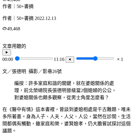
作者｜50+書摘
作者｜50+書摘
2022.12.13
49,468
文章用聽的
00:00
11:16
1
文／張德明 攝影／影巷26號
編按：許多家庭和諧的關鍵，就在婆媳關係的處
理，前北榮總院長張德明晉級當2個媳婦的公公，
對婆媳關係也頗多觀察，從男士角度怎麼看？
在《醫中有情》這本書裡，曾談到婆媳相處是千古難題，唯未
多所著墨。身為人子、人夫、人父、人公，當然在診間、生活
間都偶有觸動，雖家庭和樂，婆賢媳孝，仍大膽嘗試探討這個
議題。