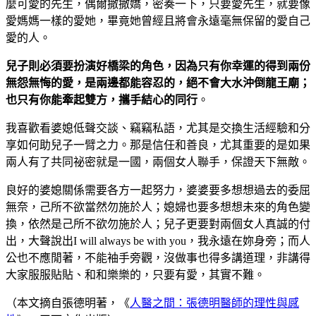
麼可愛的先生，偶爾撒撒嬌，密奏一下，只要愛先生，就要像
愛媽媽一樣的愛她，畢竟她曾經且將會永遠毫無保留的愛自己
愛的人。
兒子則必須要扮演好橋梁的角色，因為只有你幸運的得到兩份
無怨無悔的愛，是兩邊都能容忍的，絕不會大水沖倒龍王廟；
也只有你能牽起雙方，攜手結心的同行
。
我喜歡看婆媳低聲交談、竊竊私語，尤其是交換生活經驗和分
享如何助兒子一臂之力。那是信任和善良，尤其重要的是如果
兩人有了共同祕密就是一國，兩個女人聯手，保證天下無敵。
良好的婆媳關係需要各方一起努力，婆婆要多想想過去的委屈
無奈，己所不欲當然勿施於人；媳婦也要多想想未來的角色變
換，依然是己所不欲勿施於人；兒子更要對兩個女人真誠的付
出，大聲說出I will always be with you，我永遠在妳身旁；而人
公也不應閒著，不能袖手旁觀，沒做事也得多講道理，非講得
大家服服貼貼、和和樂樂的，只要有愛，其實不難。
（本文摘自張德明著，《
人醫之間：張德明醫師的理性與感