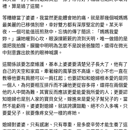
禮，算是過了這關。
等糟糠當了婆婆，我當然更能體會她的痛，就是那幾個喊媽媽
最美麗的已移情別戀，幸好雙方都有深厚堅定的愛。某天半
夜，一個可能值班煎熬中，忘情的傳了簡訊：「媽媽我愛
妳。」讓她暖到心坎，眼淚撲簌簌的流到天明，唯一做錯的是
還把我拍醒，朦朧中明明為怎麼不是說爸爸酸悶，還得在微光
中刻意露出欽羨的眼神喊讚。
這關係該要怎麼維護，基本上婆婆要清楚兒子長大了，他有了
自己的天空和家庭，牽著線的風箏放不高遠，從小不也一直在
教導他要有肩膀可以一肩扛起；也要認知和媳婦根本愛的是同
一個人，為何要相互排斥而不讓他更從容多得，還得在兩個愛
他的人中間為難，其實反而應該更愛能愛我所愛的人；更要認
知媳婦也是別人家的寶貝女兒，嫁進來是愛兒子幫兒子的，當
然不能虧待。婆婆對媳婦，就該誇讚鼓勵、絕不介入多嘴，只
要愛兒子，就要像疼女兒一樣的疼她。
媳婦對婆婆，只有感謝、只有尊重，是多麼辛勞才能生養了這