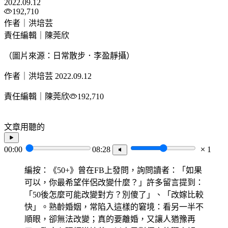
2022.09.12
192,710
作者｜洪培芸
責任編輯｜陳莞欣
（圖片來源：日常散步．李盈靜攝）
作者｜洪培芸
2022.09.12
責任編輯｜陳莞欣
192,710
文章用聽的
00:00
08:28
1
編按：《50+》曾在FB上發問，詢問讀者：「如果
可以，你最希望伴侶改變什麼？」許多留言提到：
「50後怎麼可能改變對方？別傻了」、「改嫁比較
快」。熟齡婚姻，常陷入這樣的窘境：看另一半不
順眼，卻無法改變；真的要離婚，又讓人猶豫再