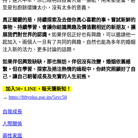
持；進入中年，你已經明白證書只是一張紙，用來墊便當、甚
至是包廚餘還嫌太小，沒有太多的意義。
真正關鍵的是，持續探索及去做你真心喜歡的事。嘗試新鮮的
事物、持續學習，會讓你結識興趣及價值觀相近的新朋友，擴
展我們對世界的認識。
如果伴侶正好也有興趣，可以邀請他一
起加入。兩個人一旦有了共同的興趣，自然也能為多年的婚姻
注入新的活力、更多討論的話題。
如果伴侶興致缺缺，那也無妨。伴侶沒有改變，婚姻依舊維
繫。但在學習、探索及挹注熱情的過程中，你終究照顧好了自
己，讓自己朝著成長及充實的人生前進。
加入50+ LINE，每天獲新知！
→
https://fiftyplus.pse.im/5zvc58
自我成長
人際關係
兩性家庭