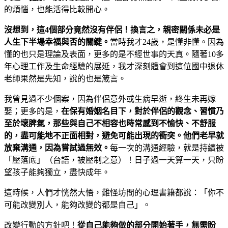
的煩惱，也能活得比較開心。
沒想到，這4
個部分竟然沒有伴侶！換言之，親密關係未必是
人生下半場幸福與否的關鍵。
當時我才24歲，是懂非懂。因為
懂的也只是理論及表面，更多的是不經世事的天真。隨著10多
年心理工作及生命經驗的展延，我才深刻體會到這位國中退休
老師果然是先知，說的也是箴言。
我曾見過不少個案，因為伴侶意外或生病早逝，終生未再嫁
娶；更多的是，
在保有婚姻名目下，對於伴侶的觀念、習慣乃
至於壞脾氣，那些與自己不相容也時常感到不愉快、不舒服
的，盡可能地不正面相對，避免可能出現的衝突。他們老早就
放棄溝通，因為嘗試過無效。
每一次的溝通經驗，就是持續被
「壓落底」（台語，被壓制之意）！日子過一天算一天，只盼
望孩子能夠獨立，盡快成年。
這時候，人們才恍然大悟，難怪坊間的心理書籍都說：「你不
可能改變別人，能夠改變的都是自己」。
改變行動的方針吧！
從自己能夠做的部分開始著手，無需盼