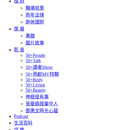
理 財
職場就業
熟年法律
退休理財
策 展
專題
圖片故事
影 音
50+People
50+Talk
50+讀者Show
50+熟齡MV特輯
50+Body
50+Living
50+Beauty
神經很有事
張曼娟我輩中人
鄧惠文時光心蘊
Podcast
生活百科
評 鑑