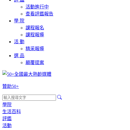
活動進行中
查看評鑑報告
學 院
課程報名
課程報導
活 動
精采報導
選 品
顛覆提案
贊助50+
學院
生活百科
評鑑
活動