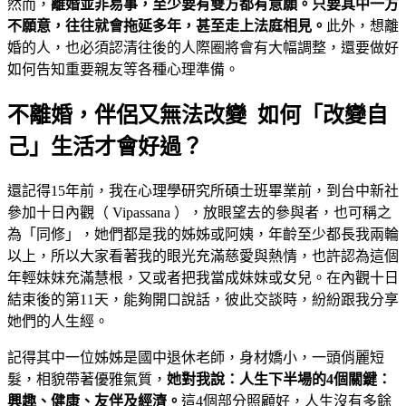
然而，
離婚並非易事，至少要有雙方都有意願。只要其中一方
不願意，往往就會拖延多年，甚至走上法庭相見。
此外，想離
婚的人，也必須認清往後的人際圈將會有大幅調整，還要做好
如何告知重要親友等各種心理準備。
不離婚，伴侶又無法改變 如何「改變自
己」生活才會好過？
還記得15年前，我在心理學研究所碩士班畢業前，到台中新社
參加十日內觀（ Vipassana ），放眼望去的參與者，也可稱之
為「同修」，她們都是我的姊姊或阿姨，年齡至少都長我兩輪
以上，所以大家看著我的眼光充滿慈愛與熱情，也許認為這個
年輕妹妹充滿慧根，又或者把我當成妹妹或女兒。在內觀十日
結束後的第11天，能夠開口說話，彼此交談時，紛紛跟我分享
她們的人生經。
記得其中一位姊姊是國中退休老師，身材嬌小，一頭俏麗短
髮，相貌帶著優雅氣質，
她對我說：人生下半場的
4
個關鍵：
興趣、健康、友伴及經濟。
這4個部分照顧好，人生沒有多餘