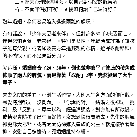
三。臨床心理師洪培芸，以自己對個案的觀察解
析：不管伴侶好不好，50後如何讓自己過得好？
熟年婚姻，為何容易陷入進退兩難的處境？
有句話說，「少年夫妻老來伴」。但對許多50+的夫妻而言，
伴侶恐怕更像「老來絆」。特別是女性，年輕時或許為了讓孩
子能有父親，或者顧及雙方年邁雙親的心情，選擇忍耐婚姻中
的不愉快，而不是果斷分開。
就這樣，
婚姻磨合了
20
、30
年，倒也並非磨平了彼此的稜角或
修順了兩人的脾氣，而是靠著「忍耐」2字，竟然挺過了大半
輩子。
夫妻之間的差異，小則生活習慣，大則人生各方面的價值觀，
戀愛時期都是「沒問題」、「你說的對」，結婚之後卻是「挑
剔」及「反對」。原本以為，經過溝通後，對方能有所改變，
或情況會隨孩子出生而好轉。沒想到隨時間過去，先生的脾氣
卻更像大老爺，或者太太彷彿嫁入皇族的公主。就這樣靠著壓
抑、安慰自己多擔待，讓婚姻維持存續。