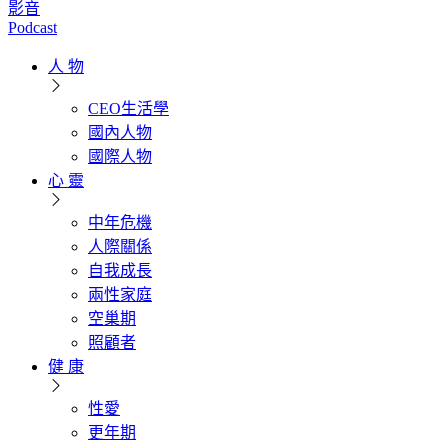
影音
Podcast
人 物
CEO生活學
國內人物
國際人物
心 靈
中年危機
人際關係
自我成長
兩性家庭
空巢期
照顧者
健 康
性愛
更年期