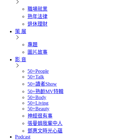
職場就業
熟年法律
退休理財
策 展
專題
圖片故事
影 音
50+People
50+Talk
50+讀者Show
50+熟齡MV特輯
50+Body
50+Living
50+Beauty
神經很有事
張曼娟我輩中人
鄧惠文時光心蘊
Podcast