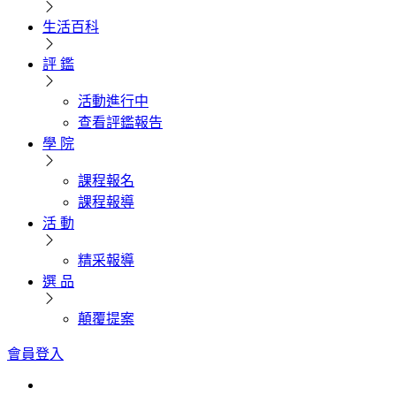
生活百科
評 鑑
活動進行中
查看評鑑報告
學 院
課程報名
課程報導
活 動
精采報導
選 品
顛覆提案
會員登入