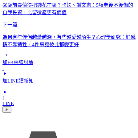
60歲前最值得把錢花在哪？卡姊、謝文憲：5項老後不後悔的
自我投資，比留遺產更有價值
下一篇
為何有些伴侶越愛越深，有些越愛越陌生？心理學研究：好感
情不靠犧牲，4件事讓彼此都變更好
加FB熱議討論
加LINE獲新知
f
LINE