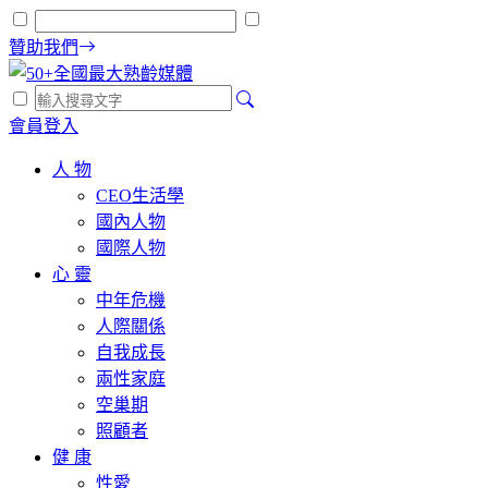
贊助我們
會員登入
人 物
CEO生活學
國內人物
國際人物
心 靈
中年危機
人際關係
自我成長
兩性家庭
空巢期
照顧者
健 康
性愛