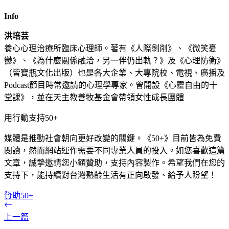
Info
洪培芸
養心心理治療所臨床心理師。著有《人際剝削》、《微笑憂
鬱》、《為什麼關係融洽，另一伴仍出軌？》及《心理防衛》
（皆寶瓶文化出版）也是各大企業、大專院校、電視、廣播及
Podcast節目時常邀請的心理學專家。曾開設《心靈自由的十
堂課》，並在天主教善牧基金會帶領女性成長團體
用行動支持50+
媒體是推動社會朝向更好改變的關鍵。《50+》目前皆為免費
閱讀，然而網站運作需要不同專業人員的投入。如您喜歡這篇
文章，誠摯邀請您小額贊助，支持內容製作。希望我們在您的
支持下，能持續對台灣熟齡生活有正向啟發、給予人盼望！
贊助50+
上一篇