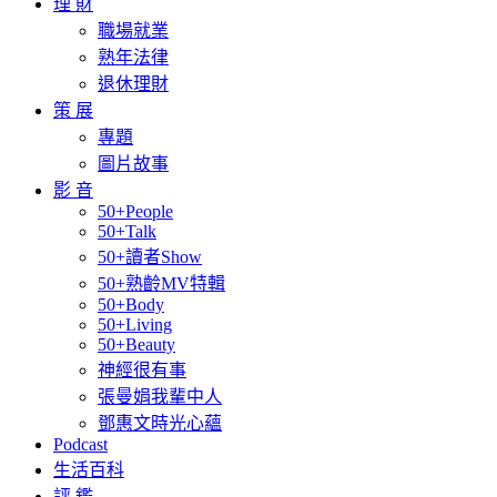
理 財
職場就業
熟年法律
退休理財
策 展
專題
圖片故事
影 音
50+People
50+Talk
50+讀者Show
50+熟齡MV特輯
50+Body
50+Living
50+Beauty
神經很有事
張曼娟我輩中人
鄧惠文時光心蘊
Podcast
生活百科
評 鑑