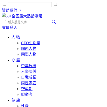
贊助我們
會員登入
人 物
CEO生活學
國內人物
國際人物
心 靈
中年危機
人際關係
自我成長
兩性家庭
空巢期
照顧者
健 康
性愛