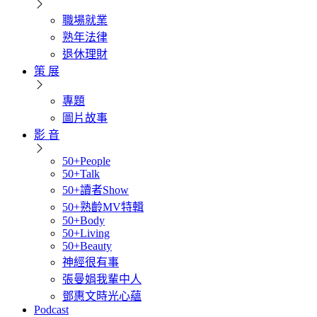
職場就業
熟年法律
退休理財
策 展
專題
圖片故事
影 音
50+People
50+Talk
50+讀者Show
50+熟齡MV特輯
50+Body
50+Living
50+Beauty
神經很有事
張曼娟我輩中人
鄧惠文時光心蘊
Podcast