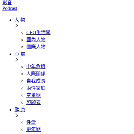
影音
Podcast
人 物
CEO生活學
國內人物
國際人物
心 靈
中年危機
人際關係
自我成長
兩性家庭
空巢期
照顧者
健 康
性愛
更年期