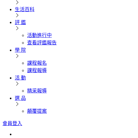
生活百科
評 鑑
活動進行中
查看評鑑報告
學 院
課程報名
課程報導
活 動
精采報導
選 品
顛覆提案
會員登入