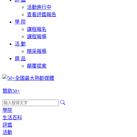
活動進行中
查看評鑑報告
學 院
課程報名
課程報導
活 動
精采報導
選 品
顛覆提案
贊助50+
學院
生活百科
評鑑
活動