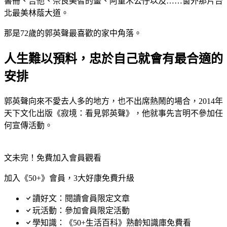
書冊、吉他、奈良美智的畫、阿童木公仔以及……窗外那片台
北最美林蔭大道。
那是72歲的郭英聲最喜歡的家中角落。
人生難以預料，忠於自己就會有最合適的
安排
郭英聲向來不愛去人多的地方，也不出席熱鬧的場合，2014年
天下文化出版《寂境：看見郭英聲》，他就事先言明不參加任
何宣傳活動。
文未完！免費加入會員觀看
加入《50+》會員，3大好康免費升級
讀好文：閱讀會員限定文章
玩活動：參加會員限定活動
學知識：《50+生活百科》熟齡知識庫免費看