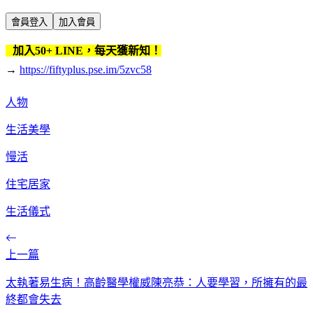
會員登入
加入會員
加入50+ LINE，每天獲新知！
→
https://fiftyplus.pse.im/5zvc58
人物
生活美學
慢活
住宅居家
生活儀式
上一篇
太執著易生病！高齡醫學權威陳亮恭：人要學習，所擁有的最
終都會失去