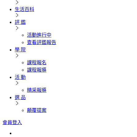
生活百科
評 鑑
活動進行中
查看評鑑報告
學 院
課程報名
課程報導
活 動
精采報導
選 品
顛覆提案
會員登入