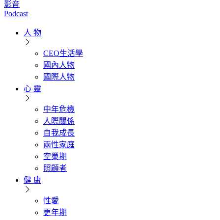
影音
Podcast
人 物
CEO生活學
國內人物
國際人物
心 靈
中年危機
人際關係
自我成長
兩性家庭
空巢期
照顧者
健 康
性愛
更年期