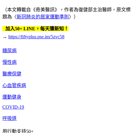
（本文轉載自《奇美醫訊》，作者為復健部主治醫師，原文標
題為〈
新冠肺炎的居家運動準則
〉）
加入50+ LINE，每天獲新知！
→
https://fiftyplus.pse.im/5zvc58
糖尿病
慢性病
醫療保健
心血管疾病
運動健身
COVID-19
呼吸道
用行動支持50+