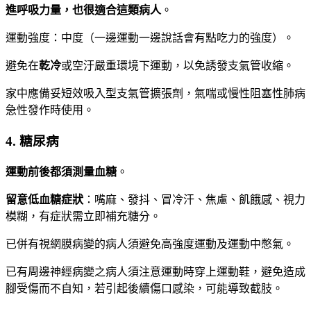
進呼吸力量，也很適合這類病人
。
運動強度：中度（一邊運動一邊說話會有點吃力的強度）。
避免在
乾冷
或空汙嚴重環境下運動，以免誘發支氣管收縮。
家中應備妥短效吸入型支氣管擴張劑，氣喘或慢性阻塞性肺病
急性發作時使用。
4. 糖尿病
運動前後都須測量血糖
。
留意低血糖症狀
：嘴麻、發抖、冒冷汗、焦慮、飢餓感、視力
模糊，有症狀需立即補充糖分。
已併有視網膜病變的病人須避免高強度運動及運動中憋氣。
已有周邊神經病變之病人須注意運動時穿上運動鞋，避免造成
腳受傷而不自知，若引起後續傷口感染，可能導致截肢。