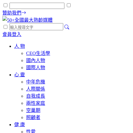
贊助我們
會員登入
人 物
CEO生活學
國內人物
國際人物
心 靈
中年危機
人際關係
自我成長
兩性家庭
空巢期
照顧者
健 康
性愛