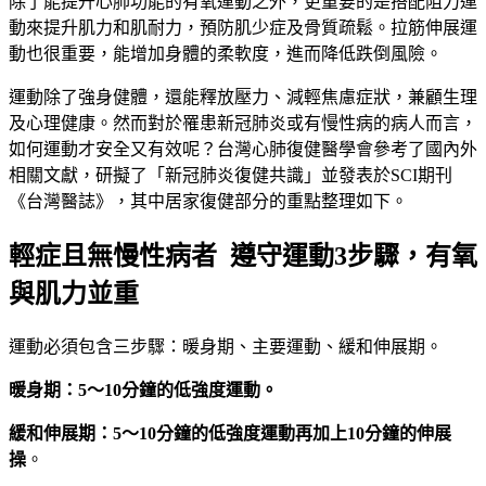
除了能提升心肺功能的有氧運動之外，更重要的是搭配阻力運
動來提升肌力和肌耐力，預防肌少症及骨質疏鬆。拉筋伸展運
動也很重要，能增加身體的柔軟度，進而降低跌倒風險。
運動除了強身健體，還能釋放壓力、減輕焦慮症狀，兼顧生理
及心理健康。然而對於罹患新冠肺炎或有慢性病的病人而言，
如何運動才安全又有效呢？台灣心肺復健醫學會參考了國內外
相關文獻，研擬了「新冠肺炎復健共識」並發表於SCI期刊
《台灣醫誌》，其中居家復健部分的重點整理如下。
輕症且無慢性病者 遵守運動3步驟，有氧
與肌力並重
運動必須包含三步驟：暖身期、主要運動、緩和伸展期。
暖身期：5
～10
分鐘的低強度運動。
緩和伸展期：5
～10
分鐘的低強度運動再加上10
分鐘的伸展
操
。