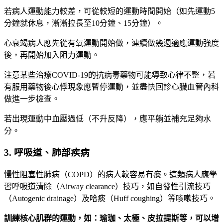
若病人運動能力較差，可從較短的運動時間開始（如先運動5
分鐘就休息，漸漸拉長至10分鐘、15分鐘）。
心衰竭病人應先從有氧運動開始做，連續做幾週適應運動強度
後，再開始加入阻力運動。
注意某些治療COVID-19的抗病毒藥物可能導致心律不整，若
有服用藥物後心悸現象應暫停運動，並盡快回診心臟血管內科
做進一步檢查。
若出現運動中血壓過低（不升反降），應平躺並補充足夠水
分。
3. 呼吸道、肺部疾病
慢性阻塞性肺病（COPD）的病人較容易有痰。這類病人應學
習呼吸道清除（Airway clearance）技巧，如自發性引流技巧
（Autogenic drainage）及哈痰（Huff coughing）等咳嗽技巧。
訓練核心肌群的運動，如：瑜珈、太極、皮拉提斯等，可以增