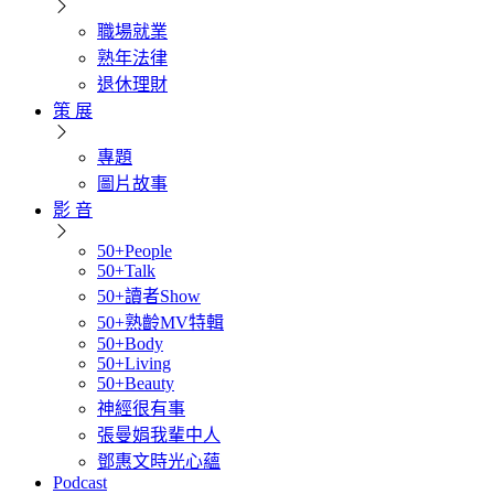
職場就業
熟年法律
退休理財
策 展
專題
圖片故事
影 音
50+People
50+Talk
50+讀者Show
50+熟齡MV特輯
50+Body
50+Living
50+Beauty
神經很有事
張曼娟我輩中人
鄧惠文時光心蘊
Podcast