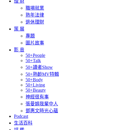
理 財
職場就業
熟年法律
退休理財
策 展
專題
圖片故事
影 音
50+People
50+Talk
50+讀者Show
50+熟齡MV特輯
50+Body
50+Living
50+Beauty
神經很有事
張曼娟我輩中人
鄧惠文時光心蘊
Podcast
生活百科
評 鑑