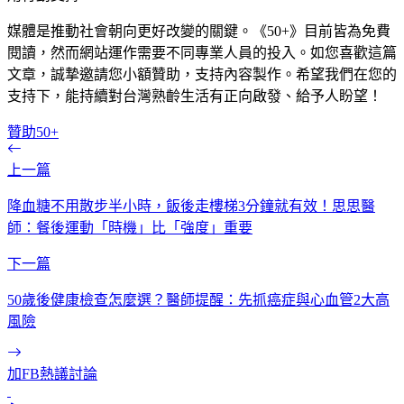
媒體是推動社會朝向更好改變的關鍵。《50+》目前皆為免費
閱讀，然而網站運作需要不同專業人員的投入。如您喜歡這篇
文章，誠摯邀請您小額贊助，支持內容製作。希望我們在您的
支持下，能持續對台灣熟齡生活有正向啟發、給予人盼望！
贊助50+
上一篇
降血糖不用散步半小時，飯後走樓梯3分鐘就有效！思思醫
師：餐後運動「時機」比「強度」重要
下一篇
50歲後健康檢查怎麼選？醫師提醒：先抓癌症與心血管2大高
風險
加FB熱議討論