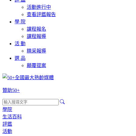
活動進行中
查看評鑑報告
學 院
課程報名
課程報導
活 動
精采報導
選 品
顛覆提案
贊助50+
學院
生活百科
評鑑
活動