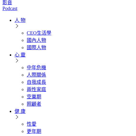
影音
Podcast
人 物
CEO生活學
國內人物
國際人物
心 靈
中年危機
人際關係
自我成長
兩性家庭
空巢期
照顧者
健 康
性愛
更年期