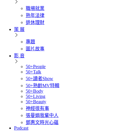
職場就業
熟年法律
退休理財
策 展
專題
圖片故事
影 音
50+People
50+Talk
50+讀者Show
50+熟齡MV特輯
50+Body
50+Living
50+Beauty
神經很有事
張曼娟我輩中人
鄧惠文時光心蘊
Podcast