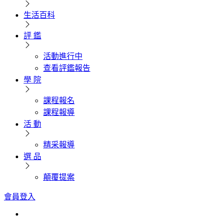
生活百科
評 鑑
活動進行中
查看評鑑報告
學 院
課程報名
課程報導
活 動
精采報導
選 品
顛覆提案
會員登入