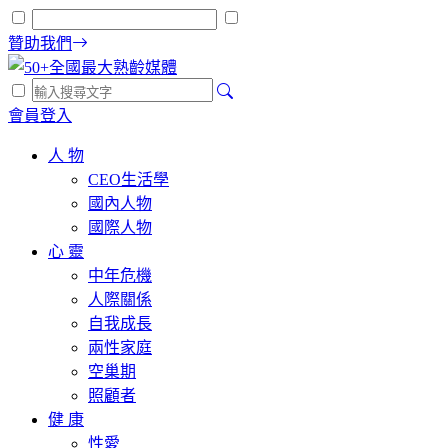
贊助我們
會員登入
人 物
CEO生活學
國內人物
國際人物
心 靈
中年危機
人際關係
自我成長
兩性家庭
空巢期
照顧者
健 康
性愛