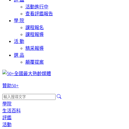
活動進行中
查看評鑑報告
學 院
課程報名
課程報導
活 動
精采報導
選 品
顛覆提案
贊助50+
學院
生活百科
評鑑
活動