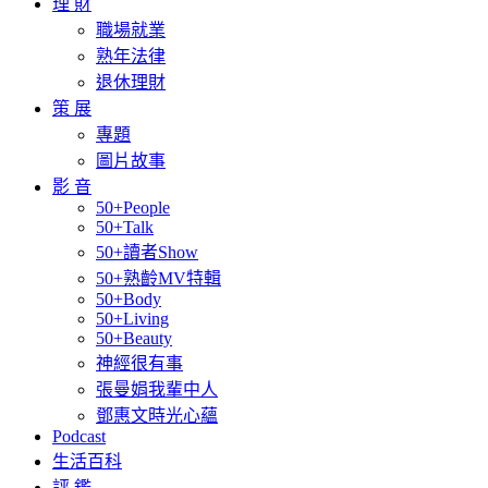
理 財
職場就業
熟年法律
退休理財
策 展
專題
圖片故事
影 音
50+People
50+Talk
50+讀者Show
50+熟齡MV特輯
50+Body
50+Living
50+Beauty
神經很有事
張曼娟我輩中人
鄧惠文時光心蘊
Podcast
生活百科
評 鑑