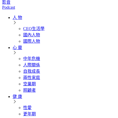
影音
Podcast
人 物
CEO生活學
國內人物
國際人物
心 靈
中年危機
人際關係
自我成長
兩性家庭
空巢期
照顧者
健 康
性愛
更年期