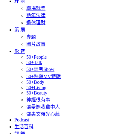
理 財
職場就業
熟年法律
退休理財
策 展
專題
圖片故事
影 音
50+People
50+Talk
50+讀者Show
50+熟齡MV特輯
50+Body
50+Living
50+Beauty
神經很有事
張曼娟我輩中人
鄧惠文時光心蘊
Podcast
生活百科
評 鑑