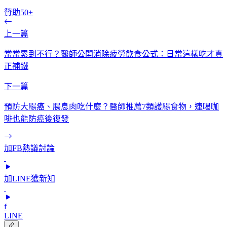
贊助50+
上一篇
常常累到不行？醫師公開消除疲勞飲食公式：日常這樣吃才真
正補鐵
下一篇
預防大腸癌、腸息肉吃什麼？醫師推薦7類護腸食物，連喝咖
啡也能防癌後復發
加FB熱議討論
加LINE獲新知
f
LINE