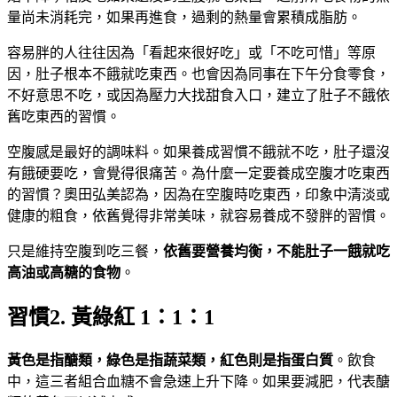
量尚未消耗完，如果再進食，過剩的熱量會累積成脂肪。
容易胖的人往往因為「看起來很好吃」或「不吃可惜」等原
因，肚子根本不餓就吃東西。也會因為同事在下午分食零食，
不好意思不吃，或因為壓力大找甜食入口，建立了肚子不餓依
舊吃東西的習慣。
空腹感是最好的調味料。如果養成習慣不餓就不吃，肚子還沒
有餓硬要吃，會覺得很痛苦。為什麼一定要養成空腹才吃東西
的習慣？奧田弘美認為，因為在空腹時吃東西，印象中清淡或
健康的粗食，依舊覺得非常美味，就容易養成不發胖的習慣。
只是維持空腹到吃三餐，
依舊要營養均衡，不能肚子一餓就吃
高油或高糖的食物
。
習慣2. 黃綠紅 1：1：1
黃色是指醣類，綠色是指蔬菜類，紅色則是指蛋白質
。飲食
中，這三者組合血糖不會急速上升下降。如果要減肥，代表醣