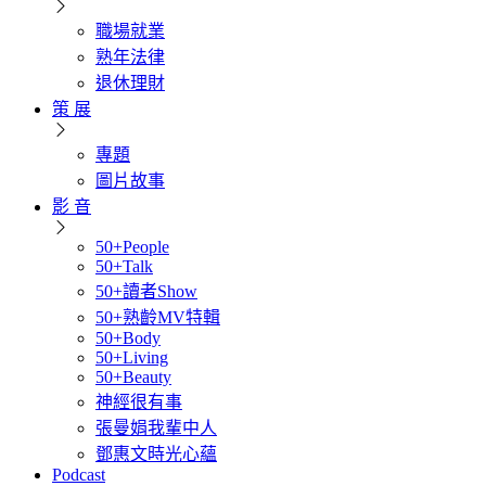
職場就業
熟年法律
退休理財
策 展
專題
圖片故事
影 音
50+People
50+Talk
50+讀者Show
50+熟齡MV特輯
50+Body
50+Living
50+Beauty
神經很有事
張曼娟我輩中人
鄧惠文時光心蘊
Podcast