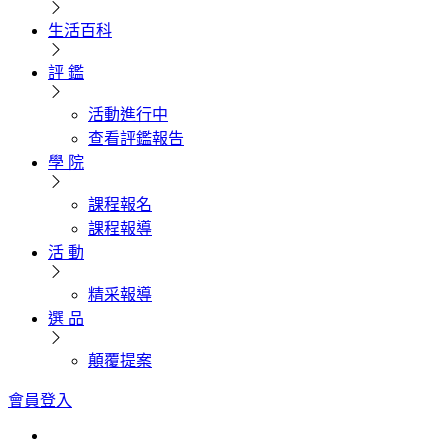
生活百科
評 鑑
活動進行中
查看評鑑報告
學 院
課程報名
課程報導
活 動
精采報導
選 品
顛覆提案
會員登入