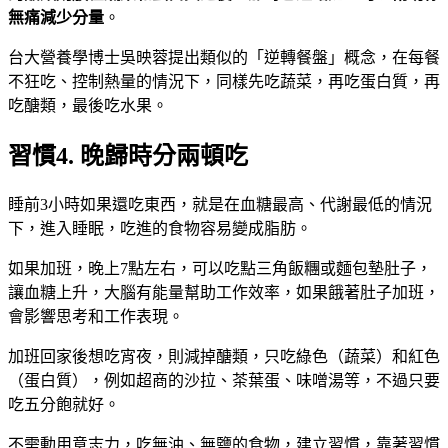
無痛減少分量
。
台大營養學博士吳映蓉提出類似的「逆轉餐盤」概念，在每餐
不狂吃、控制熱量的情況下，同樣先吃蔬菜，再吃蛋白質，再
吃醣類，最後吃水果。
習慣4. 晚歸時分兩頓吃
睡前3小時如果還吃東西，就是在血糖最高、代謝最低的情況
下，進入睡眠，吃進的食物容易變成脂肪。
如果加班，晚上7點左右，可以吃點三角飯糰或麵包墊肚子，
讓血糖上升，大腦有能量幫助工作效率，如果餓著肚子加班，
會影響思考和工作表現。
加班回家後想吃宵夜，則減掉醣類，只吃綠色（蔬菜）和紅色
（蛋白質），例如超商的沙拉、茶葉蛋、味噌湯等，不過只要
吃五分飽就好。
不需動用意志力，吃無油、無鹽的食物，建立習慣，靠著習慣