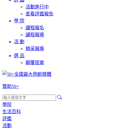
活動進行中
查看評鑑報告
學 院
課程報名
課程報導
活 動
精采報導
選 品
顛覆提案
贊助50+
學院
生活百科
評鑑
活動