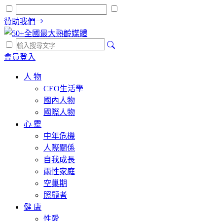
贊助我們
會員登入
人 物
CEO生活學
國內人物
國際人物
心 靈
中年危機
人際關係
自我成長
兩性家庭
空巢期
照顧者
健 康
性愛