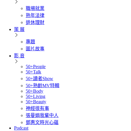
職場就業
熟年法律
退休理財
策 展
專題
圖片故事
影 音
50+People
50+Talk
50+讀者Show
50+熟齡MV特輯
50+Body
50+Living
50+Beauty
神經很有事
張曼娟我輩中人
鄧惠文時光心蘊
Podcast