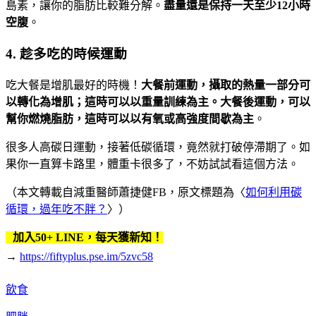
島素，讓你的脂肪比較難分解。
盡量還是保持一天至少12小時
空腹
。
4. 趁多吃的時候運動
吃大餐是增肌最好的時機！
大餐前運動，攝取的熱量一部分可
以轉化為增肌；這時可以以重量訓練為主。大餐後運動，可以
幫你燃燒脂肪，這時可以以有氧或高強度間歇為主
。
很多人高碳日運動，接著低碳循環，竟然就打破停滯期了。如
果你一直算卡路里，體重卡很多了，不妨試試看這個方法。
（本文轉載自減重醫師蕭捷健FB，原文標題為〈
如何利用碳
循環，過年吃不胖？
〉）
加入50+ LINE，每天獲新知！
→
https://fiftyplus.pse.im/5zvc58
飲食