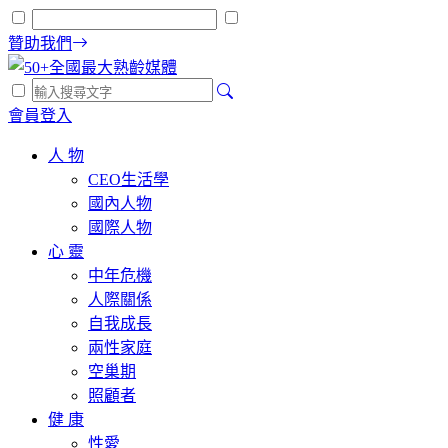
贊助我們
會員登入
人 物
CEO生活學
國內人物
國際人物
心 靈
中年危機
人際關係
自我成長
兩性家庭
空巢期
照顧者
健 康
性愛