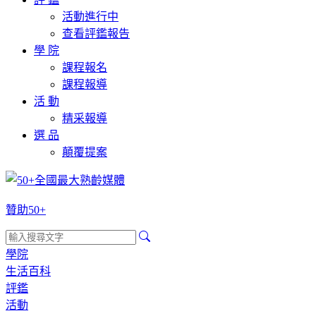
活動進行中
查看評鑑報告
學 院
課程報名
課程報導
活 動
精采報導
選 品
顛覆提案
贊助50+
學院
生活百科
評鑑
活動