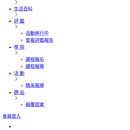
生活百科
評 鑑
活動進行中
查看評鑑報告
學 院
課程報名
課程報導
活 動
精采報導
選 品
顛覆提案
會員登入