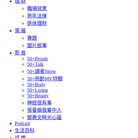
理 財
職場就業
熟年法律
退休理財
策 展
專題
圖片故事
影 音
50+People
50+Talk
50+讀者Show
50+熟齡MV特輯
50+Body
50+Living
50+Beauty
神經很有事
張曼娟我輩中人
鄧惠文時光心蘊
Podcast
生活百科
評 鑑