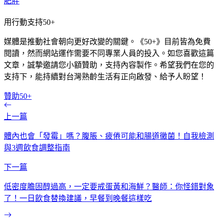
肥胖
用行動支持50+
媒體是推動社會朝向更好改變的關鍵。《50+》目前皆為免費
閱讀，然而網站運作需要不同專業人員的投入。如您喜歡這篇
文章，誠摯邀請您小額贊助，支持內容製作。希望我們在您的
支持下，能持續對台灣熟齡生活有正向啟發、給予人盼望！
贊助50+
上一篇
體內也會「發霉」嗎？腹脹、疲倦可能和腸道黴菌！自我檢測
與3週飲食調整指南
下一篇
低密度膽固醇過高，一定要戒蛋黃和海鮮？醫師：你怪錯對象
了！一日飲食替換建議，早餐到晚餐這樣吃