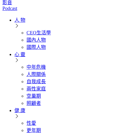
影音
Podcast
人 物
CEO生活學
國內人物
國際人物
心 靈
中年危機
人際關係
自我成長
兩性家庭
空巢期
照顧者
健 康
性愛
更年期