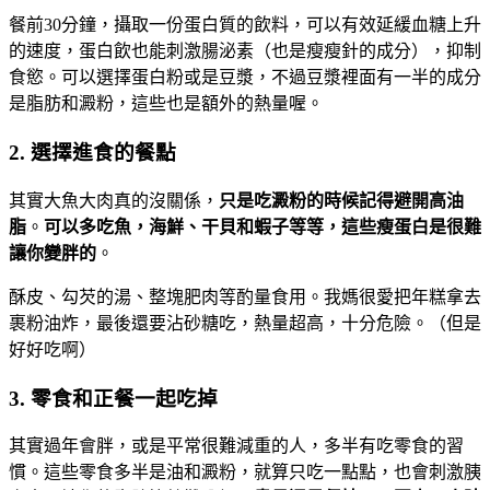
餐前30分鐘，攝取一份蛋白質的飲料，可以有效延緩血糖上升
的速度，蛋白飲也能刺激腸泌素（也是瘦瘦針的成分），抑制
食慾。可以選擇蛋白粉或是豆漿，不過豆漿裡面有一半的成分
是脂肪和澱粉，這些也是額外的熱量喔。
2. 選擇進食的餐點
其實大魚大肉真的沒關係，
只是吃澱粉的時候記得避開高油
脂
。
可以多吃魚，海鮮、干貝和蝦子等等，這些瘦蛋白是很難
讓你變胖的
。
酥皮、勾芡的湯、整塊肥肉等酌量食用。我媽很愛把年糕拿去
裹粉油炸，最後還要沾砂糖吃，熱量超高，十分危險。（但是
好好吃啊）
3. 零食和正餐一起吃掉
其實過年會胖，或是平常很難減重的人，多半有吃零食的習
慣。這些零食多半是油和澱粉，就算只吃一點點，也會刺激胰