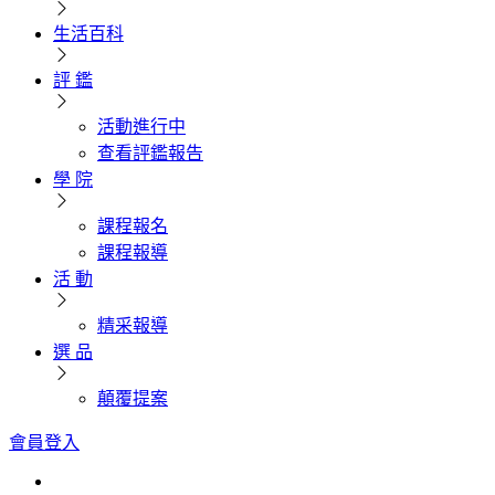
生活百科
評 鑑
活動進行中
查看評鑑報告
學 院
課程報名
課程報導
活 動
精采報導
選 品
顛覆提案
會員登入