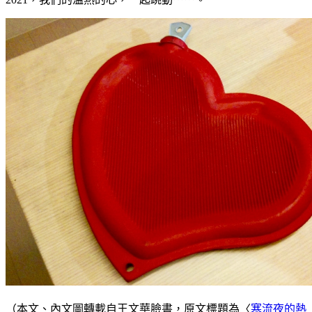
（本文、內文圖轉載自王文華臉書，原文標題為〈
寒流夜的熱