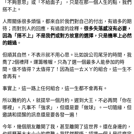
「不夠意思」或「不給面子」，只是在那一個人生的點，我們
搭不上。
人際關係很多煩惱，都來自於我們對自己的付出，有過多的期
待；而對別人的回應，有過度的詮釋。
很多失落感沒有必要，
因為「搭不上」不是我們或對方故意的選擇，只是機率上必然
的錯過
。
但順其自然，不表示就不用心思。比如說公司尾牙的時間，我
喬了2個禮拜。運籌帷幄，只為了選一個最多人能參加的時
間。值不值得？太值得了！因為這一ㄊㄨㄚ的組合，這一生不
會再有。
事實上，這一路上任何組合，這一生都不會再有。
所以難約的人，就提早一個月約。遲到大王，不必再問「你在
哪裡」。凡事不「強求」，但還是要「做球」。一切隨緣，但
邀請和提醒的訊息還是要各發一遍！
今年，幾個朋友離開了我，甚至離開了這世界。還在身邊的，
也經歷著大大小小的磨難。我猛然醒悟：認識一個人是這麼容