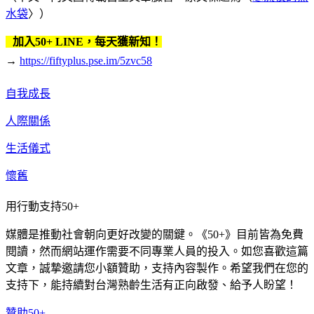
水袋
〉）
加入50+ LINE，每天獲新知！
→
https://fiftyplus.pse.im/5zvc58
自我成長
人際關係
生活儀式
懷舊
用行動支持50+
媒體是推動社會朝向更好改變的關鍵。《50+》目前皆為免費
閱讀，然而網站運作需要不同專業人員的投入。如您喜歡這篇
文章，誠摯邀請您小額贊助，支持內容製作。希望我們在您的
支持下，能持續對台灣熟齡生活有正向啟發、給予人盼望！
贊助50+