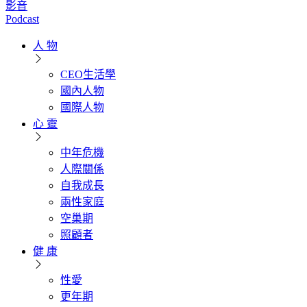
影音
Podcast
人 物
CEO生活學
國內人物
國際人物
心 靈
中年危機
人際關係
自我成長
兩性家庭
空巢期
照顧者
健 康
性愛
更年期