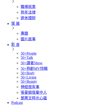
職場就業
熟年法律
退休理財
策 展
專題
圖片故事
影 音
50+People
50+Talk
50+讀者Show
50+熟齡MV特輯
50+Body
50+Living
50+Beauty
神經很有事
張曼娟我輩中人
鄧惠文時光心蘊
Podcast