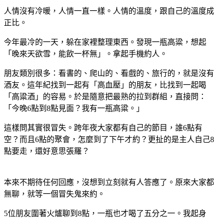
人情沒有冷暖，人情一直一樣。人情的溫度，跟自己的溫度成
正比。
今年最冷的一天，躲在家裡整理東西。發現一瓶高粱，想起
「晚來天欲雪，能飲一杯無」。拿起手機約人。
朋友類別很多：看書的、爬山的、看戲的、旅行的，就是沒有
酒友。這年紀找到一起有「高血壓」的朋友，比找到一起喝
「高粱酒」的容易。於是隨意把最熟的拉到群組，直接問：
「今晚6點到8點見面？我有一瓶高粱。」
這樣問其實很冒失。跨年夜大家都有自己的節目，誰6點有
空？而且6點的聚會，怎麼到了下午才約？更扯的是主人自己8
點要走，還好意思張羅？
本來不期待任何回應，沒想到立刻就有人答應了。原來大家都
無聊，就等一個冒失鬼來約。
5位朋友圍著火爐聊到8點，一瓶也才喝了五分之一。我起身