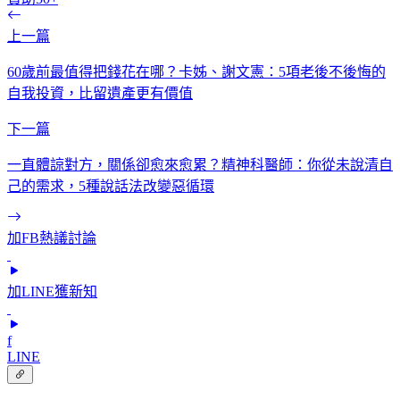
上一篇
60歲前最值得把錢花在哪？卡姊、謝文憲：5項老後不後悔的
自我投資，比留遺產更有價值
下一篇
一直體諒對方，關係卻愈來愈累？精神科醫師：你從未說清自
己的需求，5種說話法改變惡循環
加FB熱議討論
加LINE獲新知
f
LINE