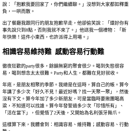
說：「抱歉我要回家了，你們繼續聊。」沒想到大家都如釋重
負，一哄而散。
出了餐廳我跟同行的朋友抱歉早走，他卻偷笑說：「還好你有
事先說只到8點，否則我就不來了。」他送我一個禮物：「新
年快樂！這件小東西，也許派得上用場。」
相識容易維持難 感動容易行動難
徹夜狂歡的party很多，餘韻無窮的聚會很少。喝到失態很容
易，喝到想念太太很難。Party和人生，都難在見好就收。
年底，是朋友相聚的季節。我總是在這時，算自己的帳。算今
年講了多少次「好久不見！最近好嗎？找一天聚一聚」，然後
沒有下文。算今年加了多少新朋友，可是當臨時要揪團喝高
粱，不知道可以找誰。算今年發誓過多少次「珍惜所有」、
「活在當下」，但覺悟了2天後，又開始為名利張牙舞爪。
這樣算下來，我體會到：相識容易、維持難；感動容易、行動