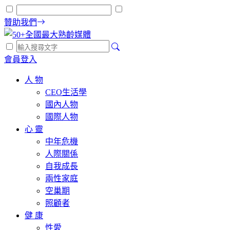
贊助我們
會員登入
人 物
CEO生活學
國內人物
國際人物
心 靈
中年危機
人際關係
自我成長
兩性家庭
空巢期
照顧者
健 康
性愛