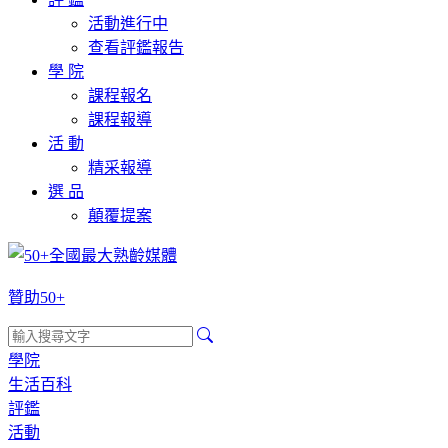
活動進行中
查看評鑑報告
學 院
課程報名
課程報導
活 動
精采報導
選 品
顛覆提案
贊助50+
學院
生活百科
評鑑
活動