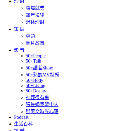
理 財
職場就業
熟年法律
退休理財
策 展
專題
圖片故事
影 音
50+People
50+Talk
50+讀者Show
50+熟齡MV特輯
50+Body
50+Living
50+Beauty
神經很有事
張曼娟我輩中人
鄧惠文時光心蘊
Podcast
生活百科
評 鑑