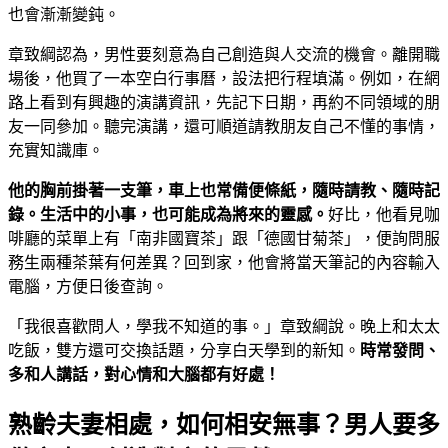
也會漸漸變鈍。
章致綱認為，男性要刻意為自己創造與人交流的機會。離開職
場後，他買了一本空白行事曆，設法把行程填滿。例如，在網
路上看到有興趣的演講資訊，先記下日期，再約不同領域的朋
友一同參加。聽完演講，還可順道請教朋友自己不懂的事情，
充實知識庫。
他的胸前掛著一支筆，車上也常備便條紙，隨時請教、隨時記
錄。生活中的小事，也可能成為將來的靈感。
好比，他看見咖
啡廳的菜單上有「南非國寶茶」跟「德國甘菊茶」，便詢問服
務生兩種茶葉有何差異？回到家，他會將當天筆記的內容輸入
電腦，方便日後查詢。
「我很喜歡問人，學我不知道的事。」章致綱說。晚上和太太
吃飯，雙方還可交換話題，分享白天學到的新知。
時常發問、
多和人講話，對心情和大腦都有好處！
熟齡夫妻相處，如何相安無事？男人要多