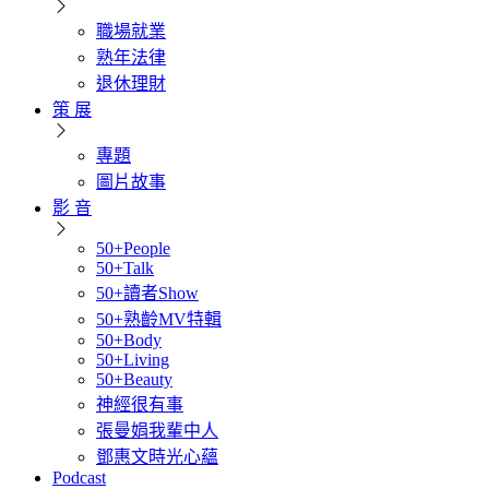
職場就業
熟年法律
退休理財
策 展
專題
圖片故事
影 音
50+People
50+Talk
50+讀者Show
50+熟齡MV特輯
50+Body
50+Living
50+Beauty
神經很有事
張曼娟我輩中人
鄧惠文時光心蘊
Podcast