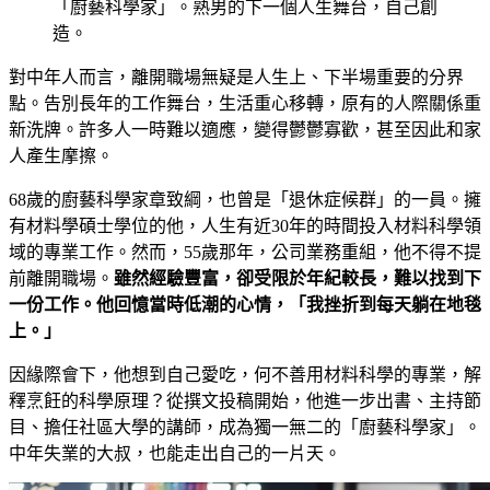
「廚藝科學家」。熟男的下一個人生舞台，自己創
造。
對中年人而言，離開職場無疑是人生上、下半場重要的分界
點。告別長年的工作舞台，生活重心移轉，原有的人際關係重
新洗牌。許多人一時難以適應，變得鬱鬱寡歡，甚至因此和家
人產生摩擦。
68歲的廚藝科學家章致綱，也曾是「退休症候群」的一員。擁
有材料學碩士學位的他，人生有近30年的時間投入材料科學領
域的專業工作。然而，55歲那年，公司業務重組，他不得不提
前離開職場。
雖然經驗豐富，卻受限於年紀較長，難以找到下
一份工作。他回憶當時低潮的心情，「我挫折到每天躺在地毯
上。」
因緣際會下，他想到自己愛吃，何不善用材料科學的專業，解
釋烹飪的科學原理？從撰文投稿開始，他進一步出書、主持節
目、擔任社區大學的講師，成為獨一無二的「廚藝科學家」。
中年失業的大叔，也能走出自己的一片天。