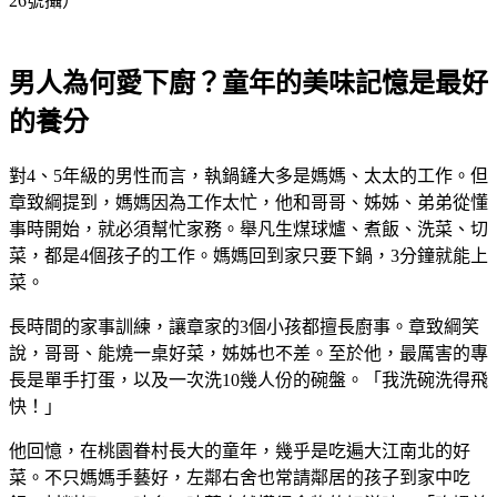
26號攝）
男人為何愛下廚？童年的美味記憶是最好
的養分
對4、5年級的男性而言，執鍋鏟大多是媽媽、太太的工作。但
章致綱提到，媽媽因為工作太忙，他和哥哥、姊姊、弟弟從懂
事時開始，就必須幫忙家務。舉凡生煤球爐、煮飯、洗菜、切
菜，都是4個孩子的工作。媽媽回到家只要下鍋，3分鐘就能上
菜。
長時間的家事訓練，讓章家的3個小孩都擅長廚事。章致綱笑
說，哥哥、能燒一桌好菜，姊姊也不差。至於他，最厲害的專
長是單手打蛋，以及一次洗10幾人份的碗盤。「我洗碗洗得飛
快！」
他回憶，在桃園眷村長大的童年，幾乎是吃遍大江南北的好
菜。不只媽媽手藝好，左鄰右舍也常請鄰居的孩子到家中吃