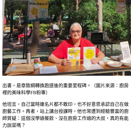
出書，是章致綱轉換跑道後的重要里程碑。（圖片來源：廚房
裡的美味科學FB粉專）
他坦言，自己當時連名片都不敢印，也不好意思承認自己在做
廚藝工作。再者，站上講台授課時，他也常遭到經驗豐富的廚
師質疑：這個沒學過餐飲、沒在廚房工作過的大叔，真的有能
力說菜嗎？