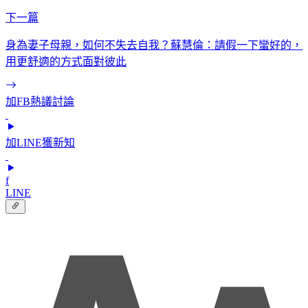
下一篇
身為妻子母親，如何不失去自我？蘇慧倫：請假一下蠻好的，
用更舒適的方式面對彼此
加FB熱議討論
加LINE獲新知
f
LINE