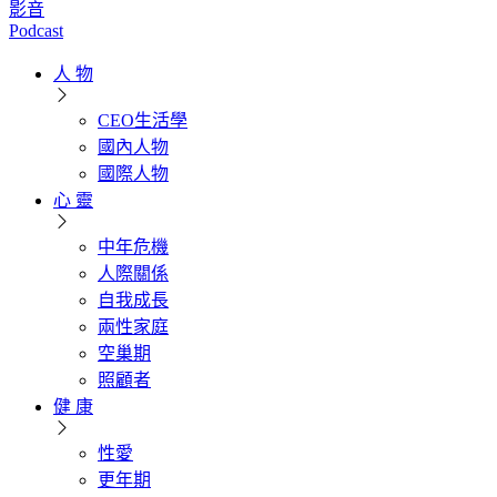
影音
Podcast
人 物
CEO生活學
國內人物
國際人物
心 靈
中年危機
人際關係
自我成長
兩性家庭
空巢期
照顧者
健 康
性愛
更年期