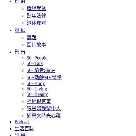
理 財
職場就業
熟年法律
退休理財
策 展
專題
圖片故事
影 音
50+People
50+Talk
50+讀者Show
50+熟齡MV特輯
50+Body
50+Living
50+Beauty
神經很有事
張曼娟我輩中人
鄧惠文時光心蘊
Podcast
生活百科
評 鑑