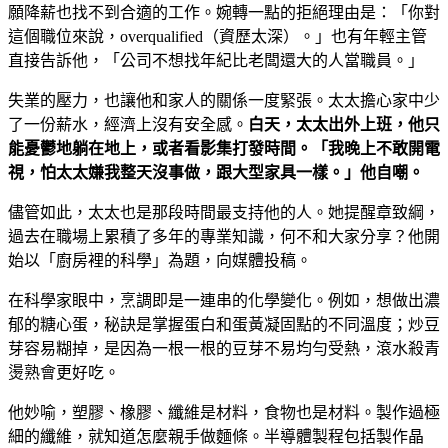
願降薪也找不到合適的工作。婉轉一點的拒絕理由是：「你對
這個職位來說，overqualified（資歷太深）。」也有年輕主管
直接告訴他，「公司不想找年紀比老闆還大的人當職員。」
失業的壓力，也讓他和家人的關係一度緊張。太太擔心家中少
了一份薪水，經濟上沒有安全感。
白天，太太出外上班，他只
能憂鬱地躺在地上，或者看影集打發時間。「我晚上不敢開電
視，怕太太嫌我整天沒事做，跟大型家具一樣。」他自嘲。
儘管如此，太太也是那段時間最支持他的人。她提醒章致綱，
過去在職場上累積了多年的專業知識，何不和大家分享？他開
始以「廚房裡的科學」為題，向媒體投稿。
在科學家眼中，烹調即是一連串的化學變化。例如，想做出濃
郁的糖心蛋，秘訣是掌握蛋白和蛋黃凝固點的不同溫度；炒豆
芽容易糊掉，是因為一根一根的豆芽不易均勻受熱，滾水殺青
燙熟會更好吃。
他妙喻，塑膠、橡膠、纖維是材料，食物也是材料。製作過極
細的纖維，就知道怎麼親手做麵條。半導體製程包括製作晶