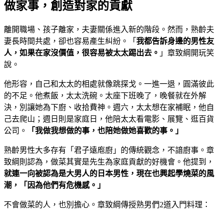
做家事，創造對家的貢獻
離開職場、孩子離家，夫妻關係進入新的階段。然而，熟齡夫
妻長時間共處，卻也容易產生糾紛。「
我都告訴身邊的男性友
人，如果在家沒價值，很容易被太太踢出去。
」章致綱開玩笑
說。
他形容，自己和太太的相處就像跳探戈。一進一退，圓滿彼此
的不足。他煮飯，太太洗碗。太座下班晚了，晚餐就在外解
決，別讓她為下廚、收拾費神。週六，太太想在家補眠，他自
己去爬山；週日則是家庭日，他陪太太看電影、展覽、逛百貨
公司。
「我做我想做的事，也陪她做她喜歡的事。」
熟齡男性大多存有「君子遠庖廚」的傳統觀念，不諳廚事。章
致綱則認為，做菜其實是先生為家庭貢獻的好機會。他提到，
就連一向被認為是大男人的日本男性，現在也興起學燒菜的風
潮，「因為他們有危機感。」
不會做菜的人，也別擔心。章致綱傳授熟男們2道入門料理：