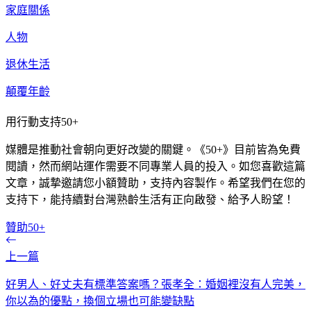
家庭關係
人物
退休生活
顛覆年齡
用行動支持50+
媒體是推動社會朝向更好改變的關鍵。《50+》目前皆為免費
閱讀，然而網站運作需要不同專業人員的投入。如您喜歡這篇
文章，誠摯邀請您小額贊助，支持內容製作。希望我們在您的
支持下，能持續對台灣熟齡生活有正向啟發、給予人盼望！
贊助50+
上一篇
好男人、好丈夫有標準答案嗎？張孝全：婚姻裡沒有人完美，
你以為的優點，換個立場也可能變缺點