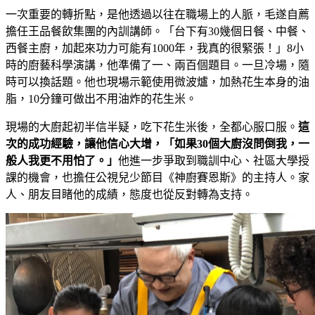
一次重要的轉折點，是他透過以往在職場上的人脈，毛遂自薦
擔任王品餐飲集團的內訓講師。「台下有30幾個日餐、中餐、
西餐主廚，加起來功力可能有1000年，我真的很緊張！」8小
時的廚藝科學演講，他準備了一、兩百個題目。一旦冷場，隨
時可以換話題。他也現場示範使用微波爐，加熱花生本身的油
脂，10分鐘可做出不用油炸的花生米。
現場的大廚起初半信半疑，吃下花生米後，全都心服口服。
這
次的成功經驗，讓他信心大增，「如果30個大廚沒問倒我，一
般人我更不用怕了。」
他進一步爭取到職訓中心、社區大學授
課的機會，也擔任公視兒少節目《神廚賽恩斯》的主持人。家
人、朋友目睹他的成績，態度也從反對轉為支持。