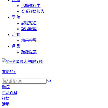
活動進行中
查看評鑑報告
學 院
課程報名
課程報導
活 動
精采報導
選 品
顛覆提案
贊助50+
學院
生活百科
評鑑
活動