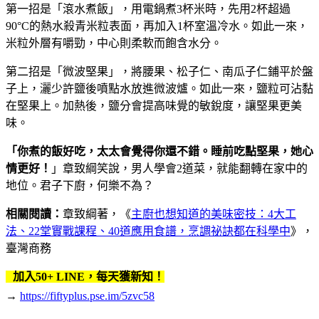
第一招是「滾水煮飯」，用電鍋煮3杯米時，先用2杯超過
90°C的熱水殺青米粒表面，再加入1杯室溫冷水。如此一來，
米粒外層有嚼勁，中心則柔軟而飽含水分。
第二招是「微波堅果」，將腰果、松子仁、南瓜子仁鋪平於盤
子上，灑少許鹽後噴點水放進微波爐。如此一來，鹽粒可沾黏
在堅果上。加熱後，鹽分會提高味覺的敏銳度，讓堅果更美
味。
「你煮的飯好吃，太太會覺得你還不錯。睡前吃點堅果，她心
情更好！
」章致綱笑說，男人學會2道菜，就能翻轉在家中的
地位。君子下廚，何樂不為？
相關閱讀：
章致綱著，《
主廚也想知道的美味密技：4大工
法、22堂實戰課程、40道應用食譜，烹調祕訣都在科學中
》，
臺灣商務
加入50+ LINE，每天獲新知！
→
https://fiftyplus.pse.im/5zvc58