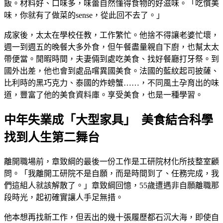
飯。材料好、口味多，味蕾自然懂得食物的好滋味。「吃慣美
味，你就有了做菜的sense，從此回不去了。」
成家後，太太在學校任教，工作繁忙。他捨不得讓老婆忙壞，
週一到週五的晚餐大多外食，但午餐盡量親自下廚，也幫太太
帶便當。閒暇時間，夫妻倆到處吃美食、找好餐廳打牙祭。到
國外出差，他也會到處品嚐異國美食。法國的藍紋起司披薩、
比利時的黑巧克力、泰國的炸螃蟹……，不同風土孕育出的味
道，豐富了他的美食資料庫。享受美食，也是一種學習。
中年失業成「大型家具」 美食結合科學
找到人生第二舞台
離開職場前，章致綱的最後一份工作是工研院材化所技整室顧
問。「我離開工研院不是自願，而是時間到了、任務完成，我
們這組人就該解散了。」章致綱回憶，55歲遭遇非自願離職那
段時光，起初確實讓人手足無措。
他本想再找新工作，但丟出的幾十張履歷都石沉大海，即使自