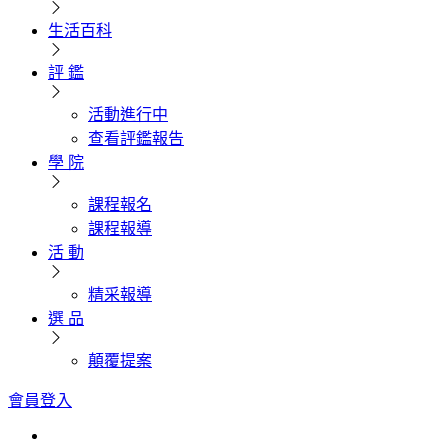
生活百科
評 鑑
活動進行中
查看評鑑報告
學 院
課程報名
課程報導
活 動
精采報導
選 品
顛覆提案
會員登入