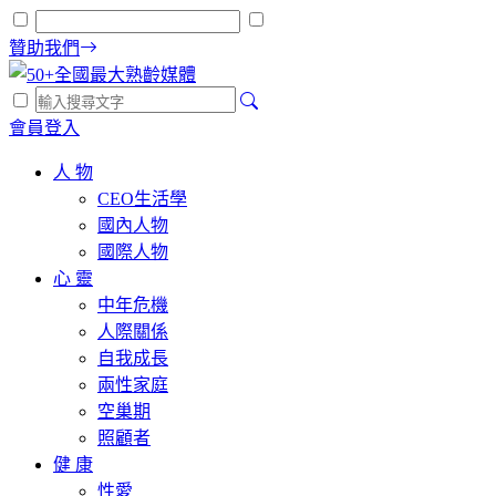
贊助我們
會員登入
人 物
CEO生活學
國內人物
國際人物
心 靈
中年危機
人際關係
自我成長
兩性家庭
空巢期
照顧者
健 康
性愛