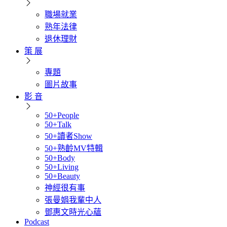
職場就業
熟年法律
退休理財
策 展
專題
圖片故事
影 音
50+People
50+Talk
50+讀者Show
50+熟齡MV特輯
50+Body
50+Living
50+Beauty
神經很有事
張曼娟我輩中人
鄧惠文時光心蘊
Podcast