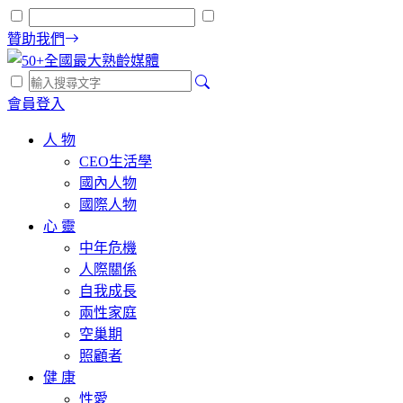
贊助我們
會員登入
人 物
CEO生活學
國內人物
國際人物
心 靈
中年危機
人際關係
自我成長
兩性家庭
空巢期
照顧者
健 康
性愛