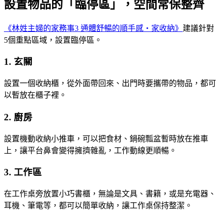
設置物品的「臨停區」，空間常保整齊
《林姓主婦的家務事3 通體舒暢的順手感‧家收納》
建議針對
5個重點區域，設置臨停區。
1. 玄關
設置一個收納櫃，從外面帶回來、出門時要攜帶的物品，都可
以暫放在櫃子裡。
2. 廚房
設置機動收納小推車，可以把食材、鍋碗瓢盆暫時放在推車
上，讓平台鼻會變得擁擠雜亂，工作動線更順暢。
3. 工作區
在工作桌旁放置小巧書櫃，無論是文具、書籍，或是充電器、
耳機、筆電等，都可以簡單收納，讓工作桌保持整潔。