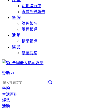
活動進行中
查看評鑑報告
學 院
課程報名
課程報導
活 動
精采報導
選 品
顛覆提案
贊助50+
學院
生活百科
評鑑
活動