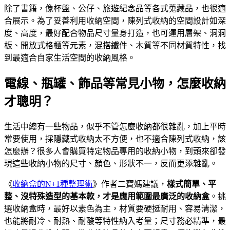
除了書籍，像杯盤、公仔、旅遊紀念品等各式蒐藏品，也很適
合展示。為了妥善利用收納空間，陳列式收納的空間設計如深
度、高度，最好配合物品尺寸量身打造，也可運用層架、洞洞
板、開放式格櫃等元素，混搭鐵件、木質等不同材質特性，找
到最適合自家生活空間的收納風格。
電線、瓶罐、飾品等常見小物，怎麼收納
才聰明？
生活中總有一些物品，似乎不管怎麼收納都很雜亂，加上平時
常要使用，採隱藏式收納太不方便，也不適合陳列式收納，該
怎麼辦？很多人會購買特定物品專用的收納小物，到頭來卻發
現這些收納小物的尺寸、顏色、形狀不一，反而更添雜亂。
《
收納盒的N+1種整理術
》作者二寶媽建議，
樣式簡單、平
整、沒特殊造型的基本款，才是應用範圍最廣泛的收納盒
。挑
選收納盒時，最好以素色為主，材質要硬挺耐用、容易清潔，
也能將耐冷、耐熱、耐酸等特性納入考量；尺寸務必精準，最