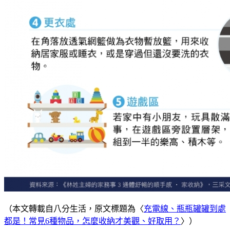
（本文轉載自八分生活，原文標題為〈
充電線、瓶瓶罐罐到處
都是！常見6種物品，怎麼收納才美觀、好取用？
〉）