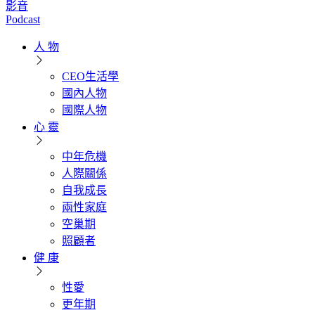
影音
Podcast
人 物
CEO生活學
國內人物
國際人物
心 靈
中年危機
人際關係
自我成長
兩性家庭
空巢期
照顧者
健 康
性愛
更年期