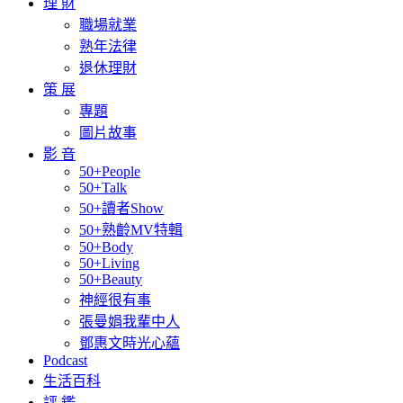
理 財
職場就業
熟年法律
退休理財
策 展
專題
圖片故事
影 音
50+People
50+Talk
50+讀者Show
50+熟齡MV特輯
50+Body
50+Living
50+Beauty
神經很有事
張曼娟我輩中人
鄧惠文時光心蘊
Podcast
生活百科
評 鑑