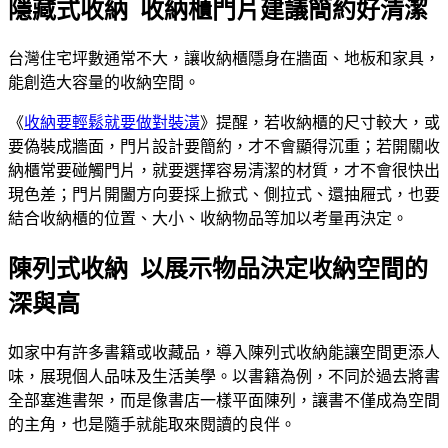
隱藏式收納 收納櫃門片建議簡約好清潔
台灣住宅坪數通常不大，讓收納櫃隱身在牆面、地板和家具，
能創造大容量的收納空間。
《
收納要輕鬆就要做對裝潢
》提醒，若收納櫃的尺寸較大，或
要偽裝成牆面，門片設計要簡約，才不會顯得沉重；若開關收
納櫃常要碰觸門片，就要選擇容易清潔的材質，才不會很快出
現色差；門片開闔方向要採上掀式、側拉式、還抽屜式，也要
結合收納櫃的位置、大小、收納物品等加以考量再決定。
陳列式收納 以展示物品決定收納空間的
深與高
如家中有許多書籍或收藏品，導入陳列式收納能讓空間更添人
味，展現個人品味及生活美學。以書籍為例，不同於過去將書
全部塞進書架，而是像書店一樣平面陳列，讓書不僅成為空間
的主角，也是隨手就能取來閱讀的良伴。