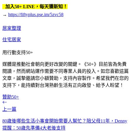
加入50+ LINE，每天獲新知！
→
https://fiftyplus.pse.im/5zvc58
居家整理
住宅居家
用行動支持50+
媒體是推動社會朝向更好改變的關鍵。《50+》目前皆為免費
閱讀，然而網站運作需要不同專業人員的投入。如您喜歡這篇
文章，誠摯邀請您小額贊助，支持內容製作。希望我們在您的
支持下，能持續對台灣熟齡生活有正向啟發、給予人盼望！
贊助50+
上一篇
80歲後哪些生活小事會開始需要人幫忙？陪父母11年，Denny
提醒：50歲先準備4大老後支持