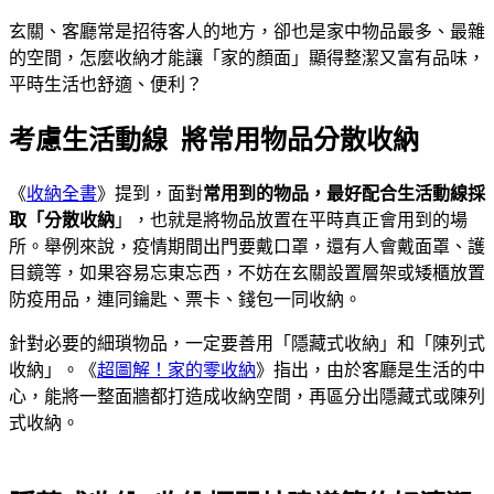
玄關、客廳常是招待客人的地方，卻也是家中物品最多、最雜
的空間，怎麼收納才能讓「家的顏面」顯得整潔又富有品味，
平時生活也舒適、便利？
考慮生活動線 將常用物品分散收納
《
收納全書
》提到，面對
常用到的物品，最好配合生活動線採
取「分散收納
」，也就是將物品放置在平時真正會用到的場
所。舉例來說，疫情期間出門要戴口罩，還有人會戴面罩、護
目鏡等，如果容易忘東忘西，不妨在玄關設置層架或矮櫃放置
防疫用品，連同鑰匙、票卡、錢包一同收納。
針對必要的細瑣物品，一定要善用「隱藏式收納」和「陳列式
收納」。《
超圖解！家的零收納
》指出，由於客廳是生活的中
心，能將一整面牆都打造成收納空間，再區分出隱藏式或陳列
式收納。