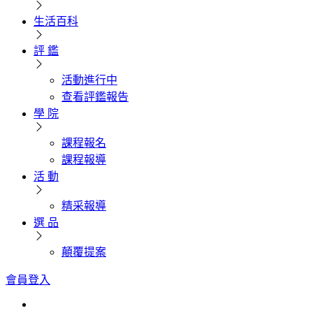
生活百科
評 鑑
活動進行中
查看評鑑報告
學 院
課程報名
課程報導
活 動
精采報導
選 品
顛覆提案
會員登入