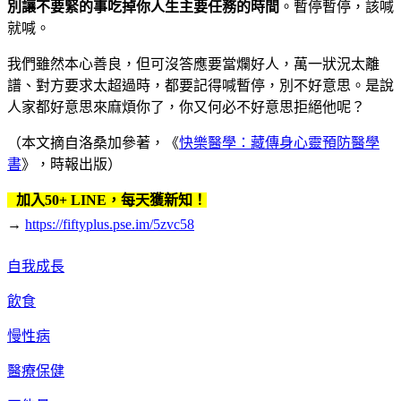
別讓不要緊的事吃掉你人生主要任務的時間
。暫停暫停，該喊
就喊。
我們雖然本心善良，但可沒答應要當爛好人，萬一狀況太離
譜、對方要求太超過時，都要記得喊暫停，別不好意思。是說
人家都好意思來麻煩你了，你又何必不好意思拒絕他呢？
（本文摘自洛桑加參著，《
快樂醫學：藏傳身心靈預防醫學
書
》，時報出版）
加入50+ LINE，每天獲新知！
→
https://fiftyplus.pse.im/5zvc58
自我成長
飲食
慢性病
醫療保健