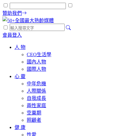
贊助我們
會員登入
人 物
CEO生活學
國內人物
國際人物
心 靈
中年危機
人際關係
自我成長
兩性家庭
空巢期
照顧者
健 康
性愛