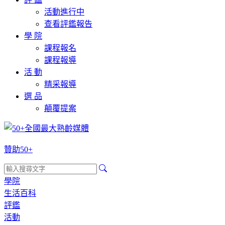
活動進行中
查看評鑑報告
學 院
課程報名
課程報導
活 動
精采報導
選 品
顛覆提案
贊助50+
學院
生活百科
評鑑
活動