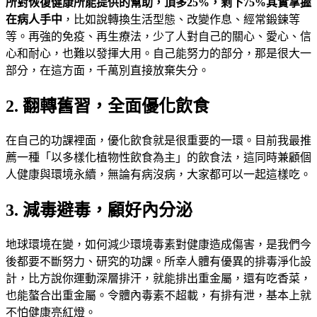
所對恢復健康所能提供的幫助，頂多25%，剩下75%其實掌握
在病人手中
，比如說轉換生活型態、改變作息、經常鍛鍊等
等。再強的免疫、再生療法，少了人對自己的關心、愛心、信
心和耐心，也難以發揮大用。自己能努力的部分，那是很大一
部分，在這方面，千萬別直接放棄失分。
2.
翻轉舊習，全面優化飲食
在自己的功課裡面，優化飲食就是很重要的一環。目前我最推
薦一種「以多樣化植物性飲食為主」的飲食法，這同時兼顧個
人健康與環境永續，無論有病沒病，大家都可以一起這樣吃。
3. 減毒避毒，顧好內分泌
地球環境在變，如何減少環境毒素對健康造成傷害，是我們今
後都要不斷努力、研究的功課。所幸人體有優異的排毒淨化設
計，比方說你運動深層排汗，就能排出重金屬，還有吃香菜，
也能螯合出重金屬。令體內毒素不超載，有排有泄，基本上就
不怕健康亮紅燈。