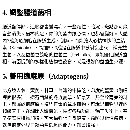
4. 調整腸道菌相
腸道顧得好，連臉都會變漂亮，一些顆粒、暗沉、斑點都可能
自動消失。最棒的是，你的免疫力跟心情，也都會變好。人體
內7成免疫細胞在腸道生成、訓練。而能讓人心情愉快的血清
素（Serotonin），高達8、9成是在腸道中被製造出來。補充益
生菌，以及益菌喜歡吃的益菌生（Prebiotics）即能優化腸道菌
相。前面提到的多樣化植物性飲食，就是很好的益菌生來源。
5. 善用適應原（Adaptogens）
比方說人參、黃芪、甘草，台灣的牛樟芝，印度的薑黃（咖哩
裡面很多），還有西藏的冬蟲夏草、紅景天，乃至於南美的瑪
卡，都屬於適應原。這些無毒的草本植物，可說是植物界裡的
超級天王，在調節人體機能、恢復各項功能、矯正失衡上，有
了適應原植物加持，可大幅強化自身健康、預防退化性疾病，
就連適應外界日趨惡劣環境的能力，都會增強。