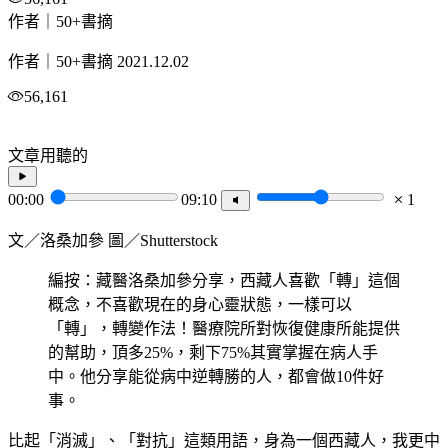
作者｜50+書摘
作者｜50+書摘
2021.12.02
56,161
文章用聽的
00:00
09:10
1
文／洛桑加參 圖／Shutterstock
編按：藏醫洛桑加參分享，西藏人喜歡「轉」這個
概念，不喜歡現在的身心靈狀態，一樣可以
「轉」，轉變作法！醫療院所對恢復健康所能提供
的幫助，頂多25%，剩下75%其實掌握在病人手
中。他分享能從病中逆轉勝的人，都會做10件好
事。
比起「消滅」、「對抗」這類用語，身為一個西藏人，我更中