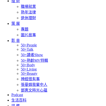
理 財
職場就業
熟年法律
退休理財
策 展
專題
圖片故事
影 音
50+People
50+Talk
50+讀者Show
50+熟齡MV特輯
50+Body
50+Living
50+Beauty
神經很有事
張曼娟我輩中人
鄧惠文時光心蘊
Podcast
生活百科
評 鑑