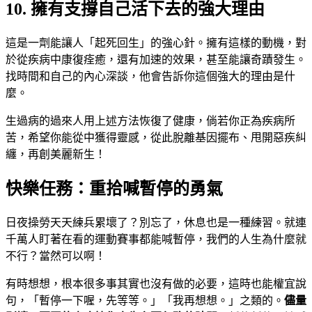
10. 擁有支撐自己活下去的強大理由
這是一劑能讓人「起死回生」的強心針。擁有這樣的動機，對
於從疾病中康復痊癒，還有加速的效果，甚至能讓奇蹟發生。
找時間和自己的內心深談，他會告訴你這個強大的理由是什
麼。
生過病的過來人用上述方法恢復了健康，倘若你正為疾病所
苦，希望你能從中獲得靈感，從此脫離基因擺布、甩開惡疾糾
纏，再創美麗新生！
快樂任務：重拾喊暫停的勇氣
日夜操勞天天練兵累壞了？別忘了，休息也是一種練習。就連
千萬人盯著在看的運動賽事都能喊暫停，我們的人生為什麼就
不行？當然可以啊！
有時想想，根本很多事其實也沒有做的必要，這時也能權宜說
句，「暫停一下喔，先等等。」「我再想想。」之類的。
儘量