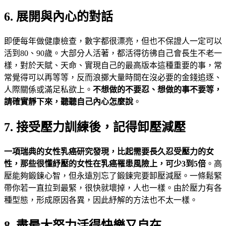
6. 展開與內心的對話
即便每年做健康檢查，數字都很漂亮，但也不保證人一定可以
活到80、90歲。大部分人活著，都活得彷彿自己會長生不老一
樣，對於天賦、天命、實現自己的最高版本這種重要的事，常
常覺得可以再等等，反而浪擲大量時間在沒必要的金錢追逐、
人際關係或滿足私欲上。
不想做的不要忍、想做的事不要等，
請確實靜下來，聽聽自己內心怎麼說
。
7. 接受壓力訓練後，記得卸壓減壓
一項瑞典的女性乳癌研究發現，比起需要長久忍受壓力的女
性，那些很懂紓壓的女性在乳癌罹患風險上，可少3到5倍
。高
壓能夠鍛鍊心智，但永遠別忘了鍛鍊完要卸壓減壓。一條鬆緊
帶你若一直拉到最緊，很快就壞掉，人也一樣。由於壓力有各
種型態，形成原因各異，因此紓解的方法也不太一樣。
8. 盡最大努力活得快樂又自在