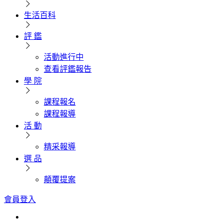
生活百科
評 鑑
活動進行中
查看評鑑報告
學 院
課程報名
課程報導
活 動
精采報導
選 品
顛覆提案
會員登入