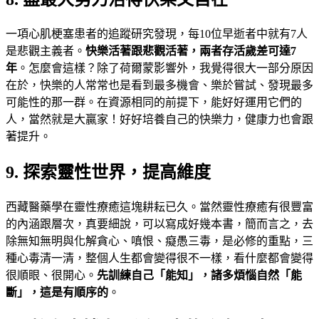
一項心肌梗塞患者的追蹤研究發現，每10位早逝者中就有7人
是悲觀主義者。
快樂活著跟悲觀活著，兩者存活歲差可達7
年
。怎麼會這樣？除了荷爾蒙影響外，我覺得很大一部分原因
在於，快樂的人常常也是看到最多機會、樂於嘗試、發現最多
可能性的那一群。在資源相同的前提下，能好好運用它們的
人，當然就是大贏家！好好培養自己的快樂力，健康力也會跟
著提升。
9. 探索靈性世界，提高維度
西藏醫藥學在靈性療癒這塊耕耘已久。當然靈性療癒有很豐富
的內涵跟層次，真要細說，可以寫成好幾本書，簡而言之，去
除無知無明與化解貪心、嗔恨、癡愚三毒，是必修的重點，三
種心毒清一清，整個人生都會變得很不一樣，看什麼都會變得
很順眼、很開心。
先訓練自己「能知」，諸多煩惱自然「能
斷」，這是有順序的
。