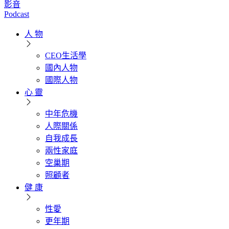
影音
Podcast
人 物
CEO生活學
國內人物
國際人物
心 靈
中年危機
人際關係
自我成長
兩性家庭
空巢期
照顧者
健 康
性愛
更年期