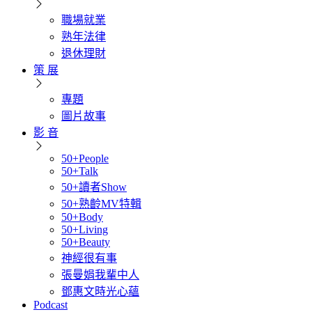
職場就業
熟年法律
退休理財
策 展
專題
圖片故事
影 音
50+People
50+Talk
50+讀者Show
50+熟齡MV特輯
50+Body
50+Living
50+Beauty
神經很有事
張曼娟我輩中人
鄧惠文時光心蘊
Podcast