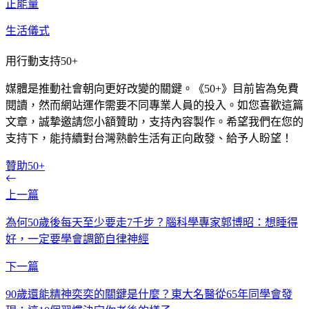
正能量
生活儀式
用行動支持50+
媒體是推動社會朝向更好改變的關鍵。《50+》目前皆為免費
閱讀，然而網站運作需要不同專業人員的投入。如您喜歡這篇
文章，誠摯邀請您小額贊助，支持內容製作。希望我們在您的
支持下，能持續對台灣熟齡生活有正向啟發、給予人盼望！
贊助50+
上一篇
為何50歲後每天至少要走7千步？腦科學專家郭博昭：想睡得
好，一定要學會調節自律神經
下一篇
90歲還能精神奕奕的關鍵是什麼？東大名醫從65年同學會發