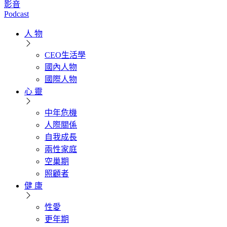
影音
Podcast
人 物
CEO生活學
國內人物
國際人物
心 靈
中年危機
人際關係
自我成長
兩性家庭
空巢期
照顧者
健 康
性愛
更年期