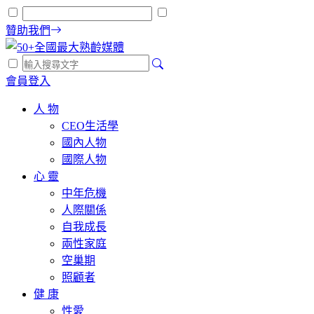
贊助我們
會員登入
人 物
CEO生活學
國內人物
國際人物
心 靈
中年危機
人際關係
自我成長
兩性家庭
空巢期
照顧者
健 康
性愛