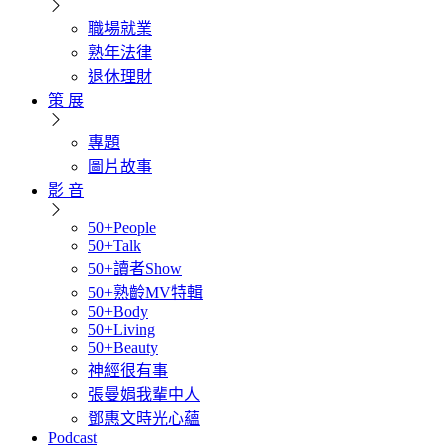
職場就業
熟年法律
退休理財
策 展
專題
圖片故事
影 音
50+People
50+Talk
50+讀者Show
50+熟齡MV特輯
50+Body
50+Living
50+Beauty
神經很有事
張曼娟我輩中人
鄧惠文時光心蘊
Podcast