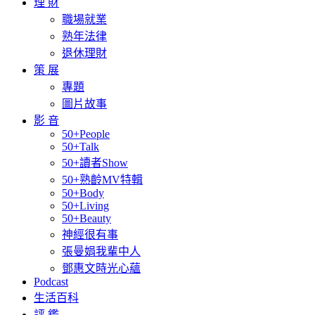
理 財
職場就業
熟年法律
退休理財
策 展
專題
圖片故事
影 音
50+People
50+Talk
50+讀者Show
50+熟齡MV特輯
50+Body
50+Living
50+Beauty
神經很有事
張曼娟我輩中人
鄧惠文時光心蘊
Podcast
生活百科
評 鑑