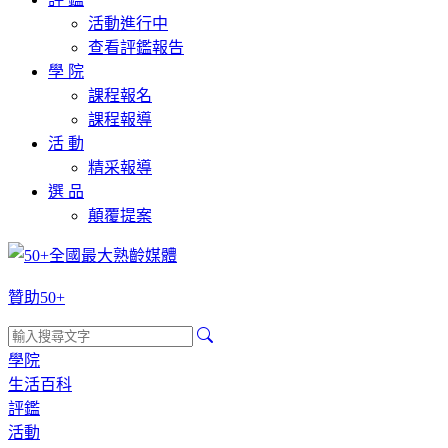
活動進行中
查看評鑑報告
學 院
課程報名
課程報導
活 動
精采報導
選 品
顛覆提案
贊助50+
學院
生活百科
評鑑
活動