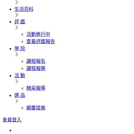
生活百科
評 鑑
活動進行中
查看評鑑報告
學 院
課程報名
課程報導
活 動
精采報導
選 品
顛覆提案
會員登入