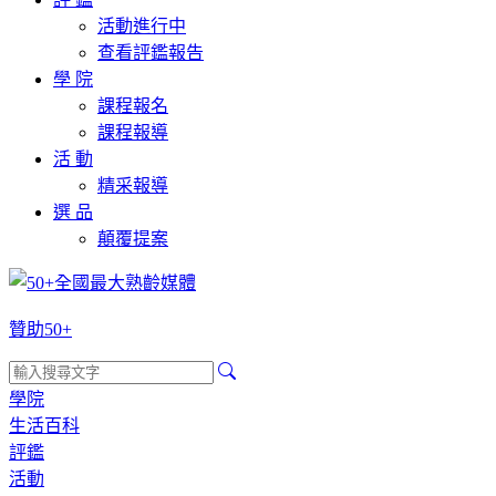
活動進行中
查看評鑑報告
學 院
課程報名
課程報導
活 動
精采報導
選 品
顛覆提案
贊助50+
學院
生活百科
評鑑
活動