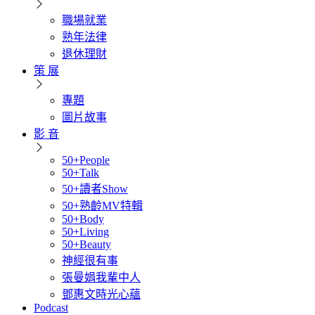
職場就業
熟年法律
退休理財
策 展
專題
圖片故事
影 音
50+People
50+Talk
50+讀者Show
50+熟齡MV特輯
50+Body
50+Living
50+Beauty
神經很有事
張曼娟我輩中人
鄧惠文時光心蘊
Podcast