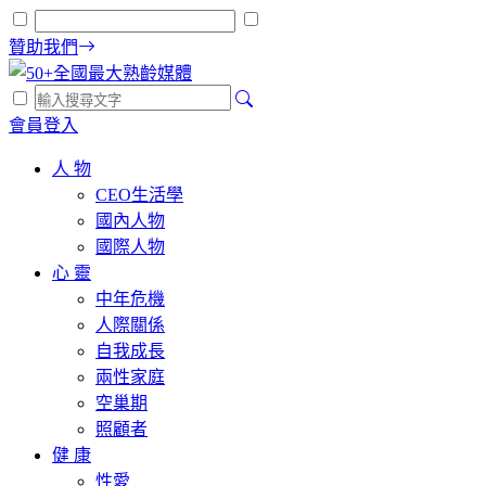
贊助我們
會員登入
人 物
CEO生活學
國內人物
國際人物
心 靈
中年危機
人際關係
自我成長
兩性家庭
空巢期
照顧者
健 康
性愛