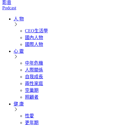
影音
Podcast
人 物
CEO生活學
國內人物
國際人物
心 靈
中年危機
人際關係
自我成長
兩性家庭
空巢期
照顧者
健 康
性愛
更年期