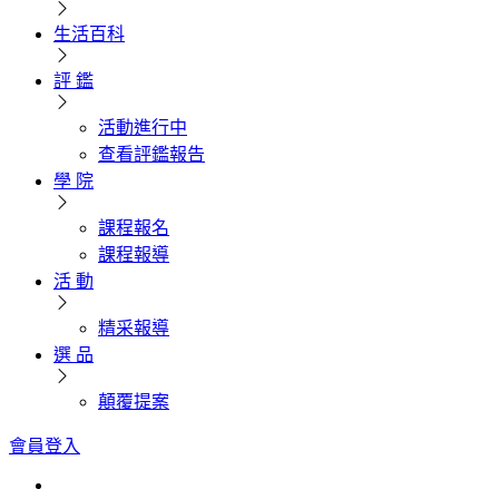
生活百科
評 鑑
活動進行中
查看評鑑報告
學 院
課程報名
課程報導
活 動
精采報導
選 品
顛覆提案
會員登入