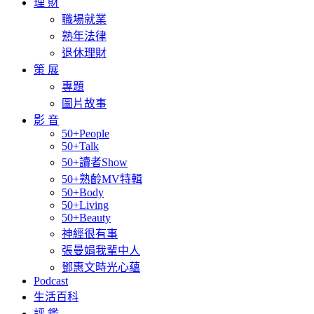
理 財
職場就業
熟年法律
退休理財
策 展
專題
圖片故事
影 音
50+People
50+Talk
50+讀者Show
50+熟齡MV特輯
50+Body
50+Living
50+Beauty
神經很有事
張曼娟我輩中人
鄧惠文時光心蘊
Podcast
生活百科
評 鑑