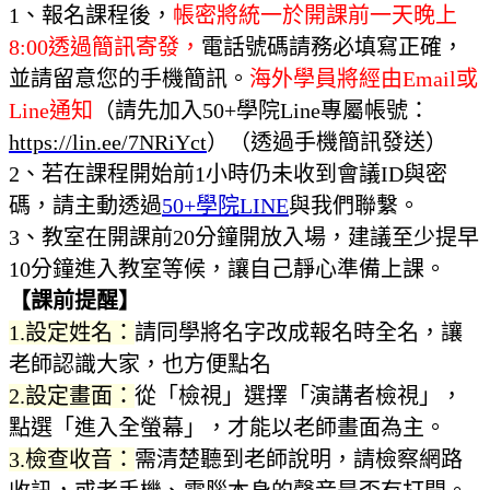
1、報名課程後，
帳密將統一於開課前一天晚上
8:00透過簡訊寄發，
電話號碼請務必填寫正確，
並請留意您的手機簡訊。
海外學員將經由Email或
Line通知
（請先加入50+學院Line專屬帳號：
https://lin.ee/7NRiYct
）
（透過手機簡訊發送）
2、若在課程開始前1小時仍未收到會議ID與密
碼，請主動透過
50+學院
L
INE
與我們聯繫。
3、教室在開課前20分鐘開放入場，建議至少提早
10分鐘進入教室等候，讓自己靜心準備上課。
【課前提醒】
1.設定姓名：
請同學將名字改成報名時全名，讓
老師認識大家，也方便點名
2.設定畫面：
從「檢視」選擇「演講者檢視」，
點選「進入全螢幕」，才能以老師畫面為主。
3.檢查收音：
需清楚聽到老師說明，請檢察網路