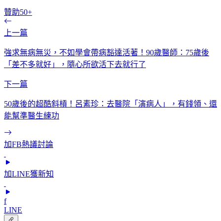
贊助50+
上一篇
強求無病無災，不如學會帶病豁達活著！90歲醫師：75歲後
「差不多就好」，隨心所欲活下去就行了
下一篇
50歲後的超酷斜槓！呂素珍：去醫院「演病人」，有錢領、還
能幫準醫生練功
加FB熱議討論
加LINE獲新知
f
LINE