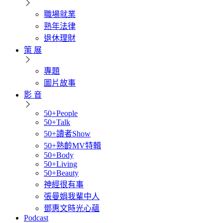
職場就業
熟年法律
退休理財
策 展
專題
圖片故事
影 音
50+People
50+Talk
50+讀者Show
50+熟齡MV特輯
50+Body
50+Living
50+Beauty
神經很有事
張曼娟我輩中人
鄧惠文時光心蘊
Podcast