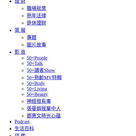
理 財
職場就業
熟年法律
退休理財
策 展
專題
圖片故事
影 音
50+People
50+Talk
50+讀者Show
50+熟齡MV特輯
50+Body
50+Living
50+Beauty
神經很有事
張曼娟我輩中人
鄧惠文時光心蘊
Podcast
生活百科
評 鑑