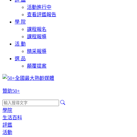
活動進行中
查看評鑑報告
學 院
課程報名
課程報導
活 動
精采報導
選 品
顛覆提案
贊助50+
學院
生活百科
評鑑
活動