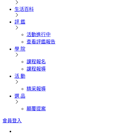
生活百科
評 鑑
活動進行中
查看評鑑報告
學 院
課程報名
課程報導
活 動
精采報導
選 品
顛覆提案
會員登入