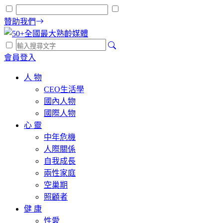
贊助我們
會員登入
人 物
CEO生活學
國內人物
國際人物
心 靈
中年危機
人際關係
自我成長
兩性家庭
空巢期
照顧者
健 康
性愛