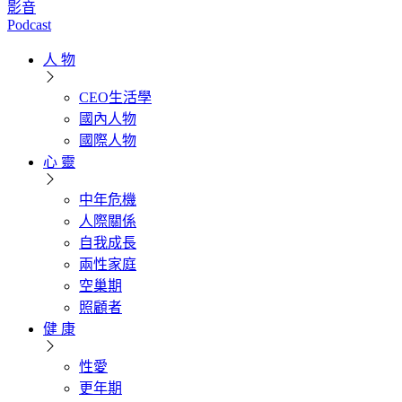
影音
Podcast
人 物
CEO生活學
國內人物
國際人物
心 靈
中年危機
人際關係
自我成長
兩性家庭
空巢期
照顧者
健 康
性愛
更年期