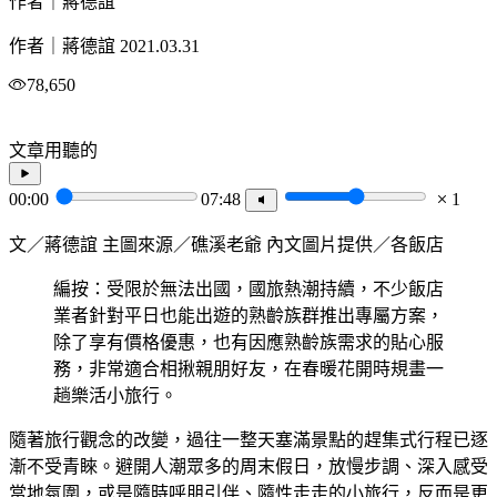
作者｜蔣德誼
作者｜蔣德誼
2021.03.31
78,650
文章用聽的
00:00
07:48
1
文／蔣德誼 主圖來源／礁溪老爺 內文圖片提供／各飯店
編按：受限於無法出國，國旅熱潮持續，不少飯店
業者針對平日也能出遊的熟齡族群推出專屬方案，
除了享有價格優惠，也有因應熟齡族需求的貼心服
務，非常適合相揪親朋好友，在春暖花開時規畫一
趟樂活小旅行。
隨著旅行觀念的改變，過往一整天塞滿景點的趕集式行程已逐
漸不受青睞。避開人潮眾多的周末假日，放慢步調、深入感受
當地氛圍，或是隨時呼朋引伴、隨性走走的小旅行，反而是更