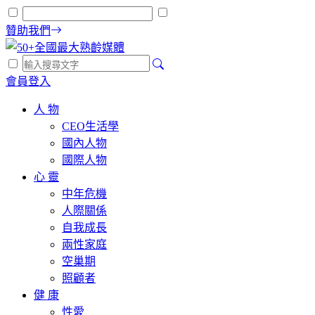
贊助我們
會員登入
人 物
CEO生活學
國內人物
國際人物
心 靈
中年危機
人際關係
自我成長
兩性家庭
空巢期
照顧者
健 康
性愛