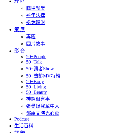
理 財
職場就業
熟年法律
退休理財
策 展
專題
圖片故事
影 音
50+People
50+Talk
50+讀者Show
50+熟齡MV特輯
50+Body
50+Living
50+Beauty
神經很有事
張曼娟我輩中人
鄧惠文時光心蘊
Podcast
生活百科
評 鑑