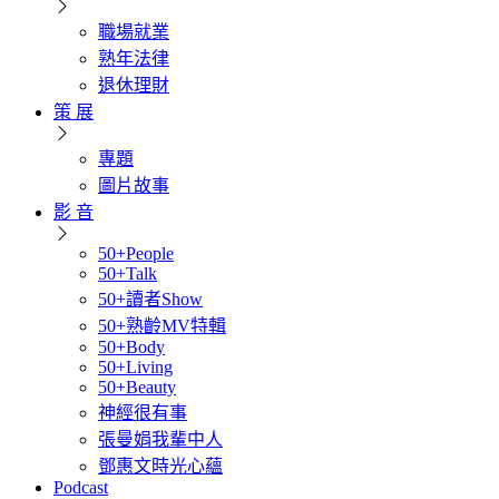
職場就業
熟年法律
退休理財
策 展
專題
圖片故事
影 音
50+People
50+Talk
50+讀者Show
50+熟齡MV特輯
50+Body
50+Living
50+Beauty
神經很有事
張曼娟我輩中人
鄧惠文時光心蘊
Podcast