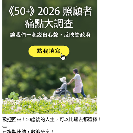
歡迎回來！50歲後的人生，可以比過去都還棒！
已複製連結，歡迎分享！