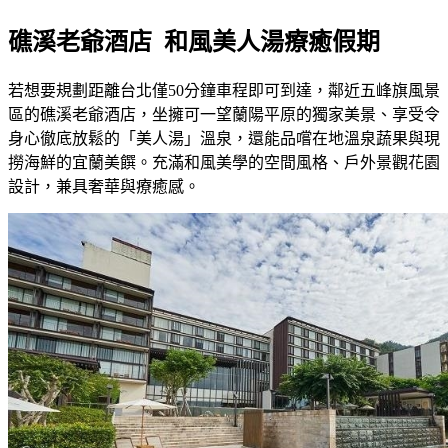
礁溪老爺酒店 和風美人湯療癒假期
若想要規劃距離台北僅50分鐘車程即可到達，鄰近五峰旗風景
區的礁溪老爺酒店，坐擁可一望蘭陽平原的獨家美景、享受令
身心徹底放鬆的「美人湯」溫泉，還能品嚐在地溫泉蔬果與現
撈海鮮的宜蘭美饌。充滿和風美學的空間風格、戶外景觀花園
設計，兼具奢華與療癒感。