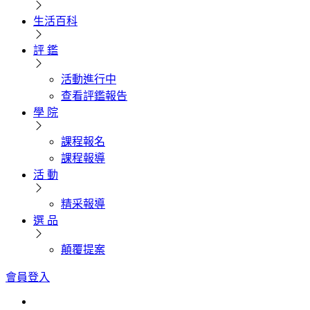
生活百科
評 鑑
活動進行中
查看評鑑報告
學 院
課程報名
課程報導
活 動
精采報導
選 品
顛覆提案
會員登入