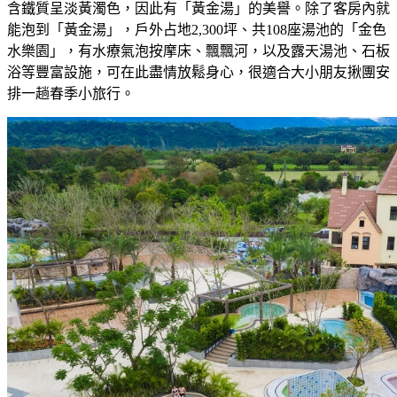
含鐵質呈淡黃濁色，因此有「黃金湯」的美譽。除了客房內就
能泡到「黃金湯」，戶外占地2,300坪、共108座湯池的「金色
水樂園」，有水療氣泡按摩床、飄飄河，以及露天湯池、石板
浴等豐富設施，可在此盡情放鬆身心，很適合大小朋友揪團安
排一趟春季小旅行。