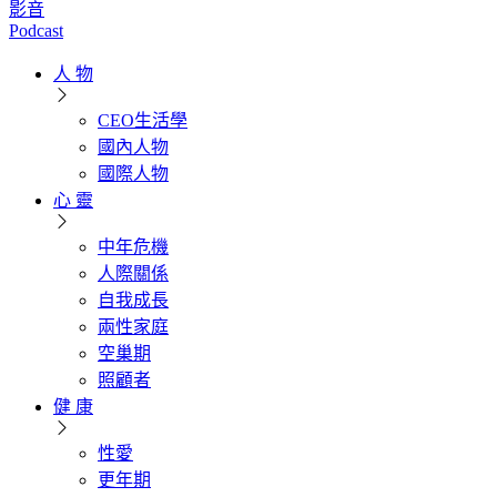
影音
Podcast
人 物
CEO生活學
國內人物
國際人物
心 靈
中年危機
人際關係
自我成長
兩性家庭
空巢期
照顧者
健 康
性愛
更年期