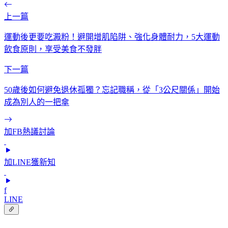
上一篇
運動後更要吃澱粉！避開增肌陷阱、強化身體耐力，5大運動
飲食原則，享受美食不發胖
下一篇
50歲後如何避免退休孤獨？忘記職稱，從「3公尺關係」開始
成為別人的一把傘
加FB熱議討論
加LINE獲新知
f
LINE