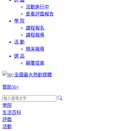
活動進行中
查看評鑑報告
學 院
課程報名
課程報導
活 動
精采報導
選 品
顛覆提案
贊助50+
學院
生活百科
評鑑
活動