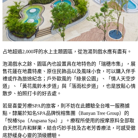
占地超過2,000坪的水上主題園區，從泡湯到戲水應有盡有。
泡湯戲水之餘、園區內也設置具在地特色的「瑞穗市集」，展
售花蓮在地農特產、原住民飾品以及風味小食，可以購入伴手
禮或作為旅途紀念；戶外歐風的「綠景公園」、「情人天空步
道」、「黃花風鈴木步道」與「落雨松步道」，也是放鬆心情
散步、拍照打卡的好去處。
若是喜愛芳療SPA的旅客，則不妨在此體驗全台唯一服務據
點，隸屬於知名SPA品牌悅榕集團（Banyan Tree Group）的
「悅椿Spa（Angsana Spa）」。療程所使用的按摩原料全部取
自天然花卉和鮮果，結合巧妙手技及古老芳香療法，可感受徹
底舒緩身心靈的頂級體驗。