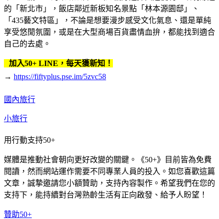
的「新北市」，飯店鄰近新板知名景點「林本源園邸」、
「435藝文特區」，不論是想要漫步感受文化氣息、還是單純
享受悠閒氛圍，或是在大型商場百貨盡情血拚，都能找到適合
自己的去處。
加入50+ LINE，每天獲新知！
→
https://fiftyplus.pse.im/5zvc58
國內旅行
小旅行
用行動支持50+
媒體是推動社會朝向更好改變的關鍵。《50+》目前皆為免費
閱讀，然而網站運作需要不同專業人員的投入。如您喜歡這篇
文章，誠摯邀請您小額贊助，支持內容製作。希望我們在您的
支持下，能持續對台灣熟齡生活有正向啟發、給予人盼望！
贊助50+