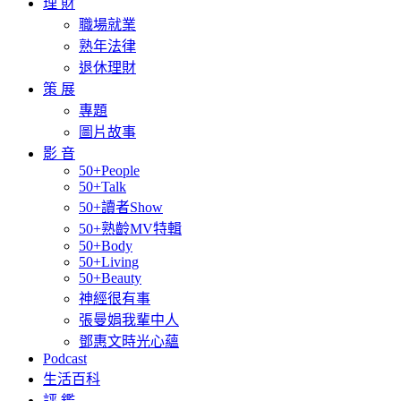
理 財
職場就業
熟年法律
退休理財
策 展
專題
圖片故事
影 音
50+People
50+Talk
50+讀者Show
50+熟齡MV特輯
50+Body
50+Living
50+Beauty
神經很有事
張曼娟我輩中人
鄧惠文時光心蘊
Podcast
生活百科
評 鑑