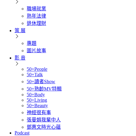
職場就業
熟年法律
退休理財
策 展
專題
圖片故事
影 音
50+People
50+Talk
50+讀者Show
50+熟齡MV特輯
50+Body
50+Living
50+Beauty
神經很有事
張曼娟我輩中人
鄧惠文時光心蘊
Podcast