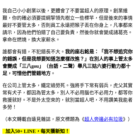
我自己小小創業以後，更體會了不要當超人的原理。創業維
艱，你的確必須要提綱挈領先樹立一些標竿，但是後來的事情
最好不要管太多，否則員工永遠把猴子丟在你身上，凡事都來
請示，因為他們怕錯了自己要負責，然後你就會變成諸葛亮。
拿命在燃燒，換大家薪水。
誰都會有錯，不犯錯長不大。
我的座右銘是：「我不想追究你
的錯誤，但是我想要知道怎麼樣改進？」在別人的事上管太多
會變成「三八
gou
」（台語，二聲）舉凡三姑六婆行動力都十
足，可惜他們管錯地方
。
在公司上管太多，鐵定過勞死。強將手下常有弱兵，虎父其實
常有犬子，都因為管太多，別人不必用腦也不必用力，都等你
救援就好。不是外太空來的，就別當超人吧，不用讚美我能者
多勞！
（本文轉載自遠見雜誌，原文標題為《
超人旁邊必有垃圾
》）
加入50+ LINE，每天獲新知！