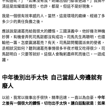
不知道呢？」「如果沒有我，她連出個門都會迷路。」我搞不
清這是炫耀還是埋怨，也許，都是。但這不是好現象。
我是一個很有效率感的人，當然，這是環境的磨練、經過了多
多少少的責任負擔之後。
應該說是諸葛亮給我很大的體悟。三國演義中，他好幾次神機
妙算，有機會弄死司馬懿都沒有成功。司馬先生再聰明，也還
輸他一籌。怎麼贏諸葛亮？有天，司馬懿問蜀國派來的使者，
丞相狀況如何？聽到諸葛亮事情很多半夜才睡又吃得很少，司
馬懿明白，只要等就好。這個人會鞠躬盡瘁死而後已，一語成
讖。
中年後別出手太快 自己當超人旁邊就有
廢人
以前，我常以做事出手很快，精準迅速，一直以為自豪。
中年
之後有一個很大的體悟，切勿出手太快。講白話點就是：如果