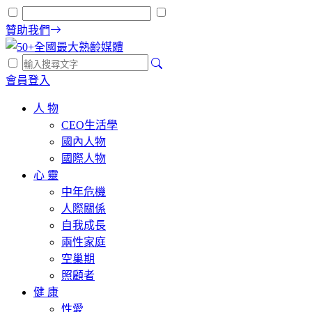
贊助我們
會員登入
人 物
CEO生活學
國內人物
國際人物
心 靈
中年危機
人際關係
自我成長
兩性家庭
空巢期
照顧者
健 康
性愛