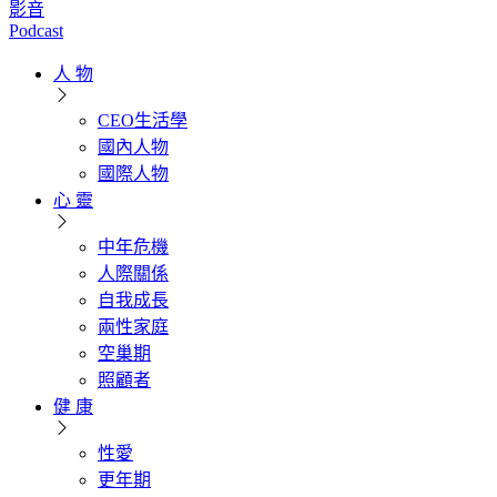
影音
Podcast
人 物
CEO生活學
國內人物
國際人物
心 靈
中年危機
人際關係
自我成長
兩性家庭
空巢期
照顧者
健 康
性愛
更年期