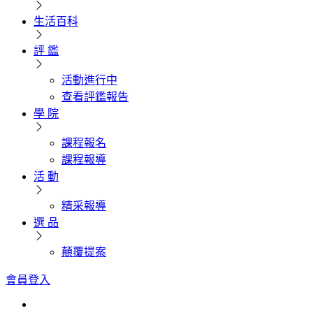
生活百科
評 鑑
活動進行中
查看評鑑報告
學 院
課程報名
課程報導
活 動
精采報導
選 品
顛覆提案
會員登入