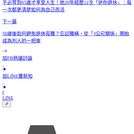
不必等到65歲才享受人生！她20年經歷12次「迷你退休」：每
一次都更清楚如何為自己而活
下一篇
50歲後如何避免退休孤獨？忘記職稱，從「3公尺關係」開始
成為別人的一把傘
加FB熱議討論
加LINE獲新知
f
LINE