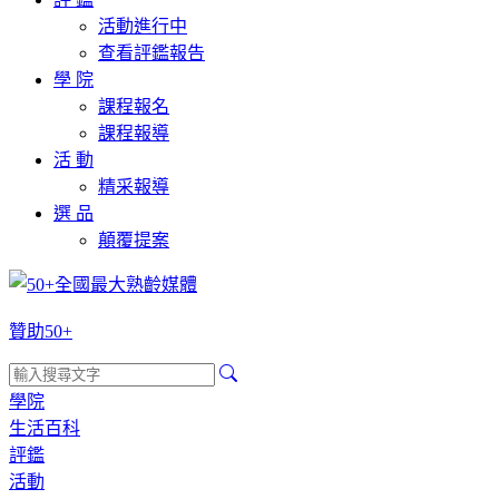
活動進行中
查看評鑑報告
學 院
課程報名
課程報導
活 動
精采報導
選 品
顛覆提案
贊助50+
學院
生活百科
評鑑
活動