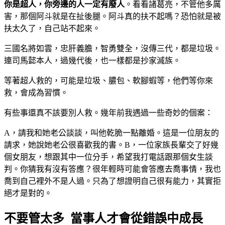
你是超人，你旁邊的人一定有廢人
。看看諸葛亮，不管他多厲
害，那個阿斗就是在扯後腿。阿斗真的扶不起嗎？恐怕就是被
扶太久了，自己站不起來。
三國名將如雲，忠肝義膽，智勇雙全，沒傳三代，都是垃圾。
連司馬懿本人，過幾代後，也一樣都是抄家滅族。
等著超人救的，可能是垃圾、膿包、軟腳蝦等，他們等你來
救，會成為習慣。
有些事還真不該要別人救。幾年前我遇過一些奇妙的個案：
A，請我和她老公談談，叫他乾脆一點離婚。這是一位朋友的
請求，她說她老公很喜歡我的書。B，一位家族長輩交了好幾
個女朋友，想跟其中一位分手，希望我打電話跟那個女生談
判。你猜我有沒有答應？很年輕時可能會答應去喬事情，我也
喬到自己裡外不是人過。只為了想證明自己很有能力，其實拒
絕才是對的。
不要管太多 當事人才會從錯誤中成長