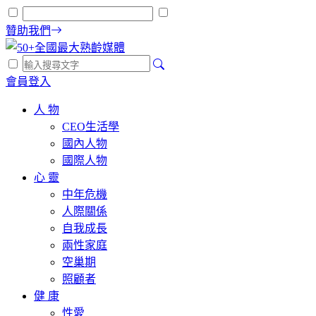
贊助我們
會員登入
人 物
CEO生活學
國內人物
國際人物
心 靈
中年危機
人際關係
自我成長
兩性家庭
空巢期
照顧者
健 康
性愛