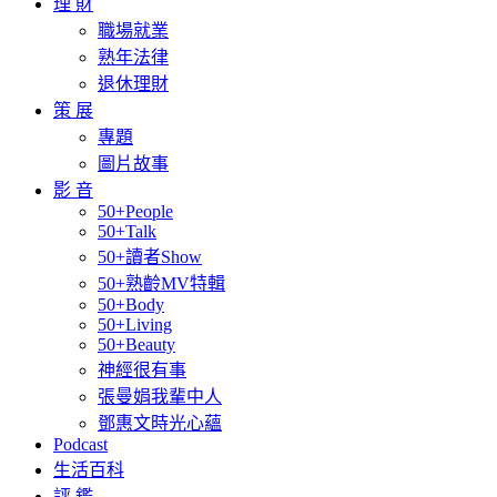
理 財
職場就業
熟年法律
退休理財
策 展
專題
圖片故事
影 音
50+People
50+Talk
50+讀者Show
50+熟齡MV特輯
50+Body
50+Living
50+Beauty
神經很有事
張曼娟我輩中人
鄧惠文時光心蘊
Podcast
生活百科
評 鑑