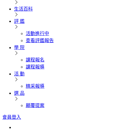
生活百科
評 鑑
活動進行中
查看評鑑報告
學 院
課程報名
課程報導
活 動
精采報導
選 品
顛覆提案
會員登入