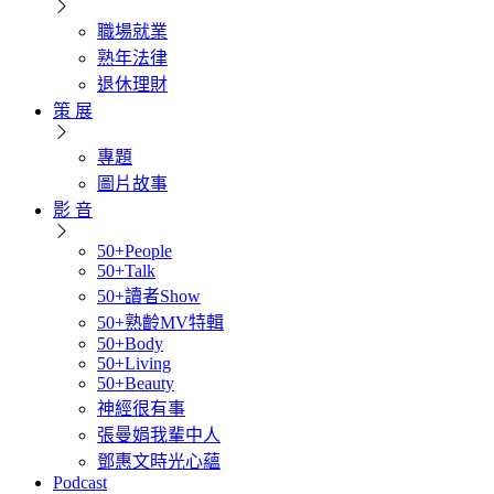
職場就業
熟年法律
退休理財
策 展
專題
圖片故事
影 音
50+People
50+Talk
50+讀者Show
50+熟齡MV特輯
50+Body
50+Living
50+Beauty
神經很有事
張曼娟我輩中人
鄧惠文時光心蘊
Podcast