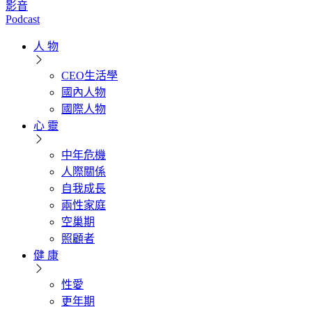
影音
Podcast
人 物
CEO生活學
國內人物
國際人物
心 靈
中年危機
人際關係
自我成長
兩性家庭
空巢期
照顧者
健 康
性愛
更年期