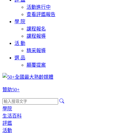
活動進行中
查看評鑑報告
學 院
課程報名
課程報導
活 動
精采報導
選 品
顛覆提案
贊助50+
學院
生活百科
評鑑
活動