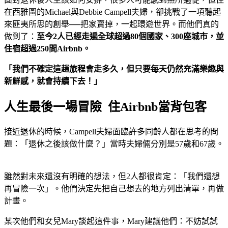
在西雅圖的Michael與Debbie Campell夫婦，卻挑戰了一項聽起
來匪夷所思的創舉──把家賣掉，一起環遊世界。而他們真的
做到了：
至今2人已經走遍全球超過
80
個國家、300
座城市，並
住宿超過250
間Airbnb
。
「我們不確定這趟旅程會走多久，但只要每天仍然充滿樂趣與
新鮮感，就會持續下去！」
人生最後一場冒險 住Airbnb當背包客
接近退休的時候，Campell夫婦面臨許多同齡人都在思考的問
題：「退休之後該做什麼？」當時夫婦倆分別是57歲和67歲。
雖然對未來還沒有明確的想法，但2人都很肯定：「我們還想
再冒險一次」。他們決定先把自己想去的地方列出清單，再做
計畫。
某次他們和女兒Mary談起這件事，Mary建議他們：不妨試試