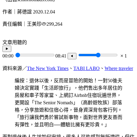
作者｜蔣德誼
2020.12.04
責任編輯｜王美珍
299,264
文章用聽的
00:00
08:41
1
資料來源／
The New York Times
、
TABI LABO
、
Where traveler
編按：退休以後，反而是冒險的開始！一對50後夫
婦決定實踐「生活即旅行」，他們售出多年居住的
房屋和車子等家當、上網訂Airbnb住宿玩遍世界，
更開設「The Senior Nomads」（高齡遊牧族）部落
格，分享旅遊和住宿心得，晉身資深背包客行列。
「旅行讓我們勇於嘗試新事物，面對世界更友善而
有彈性，並且明白──體驗比擁有更珍貴。」
面對退休後人生該如何安排，很多人可能感到無所適從，但住