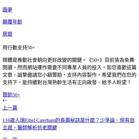
圓夢
顛覆年齡
居遊
用行動支持50+
媒體是推動社會朝向更好改變的關鍵。《50+》目前皆為免費
閱讀，然而網站運作需要不同專業人員的投入。如您喜歡這篇
文章，誠摯邀請您小額贊助，支持內容製作。希望我們在您的
支持下，能持續對台灣熟齡生活有正向啟發、給予人盼望！
贊助50+
上一篇
116歲人瑞Ethel Caterham的長壽秘訣是什麼？少爭論、保有自
主感，醫師解析抗老關鍵