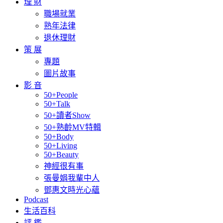
理 財
職場就業
熟年法律
退休理財
策 展
專題
圖片故事
影 音
50+People
50+Talk
50+讀者Show
50+熟齡MV特輯
50+Body
50+Living
50+Beauty
神經很有事
張曼娟我輩中人
鄧惠文時光心蘊
Podcast
生活百科
評 鑑