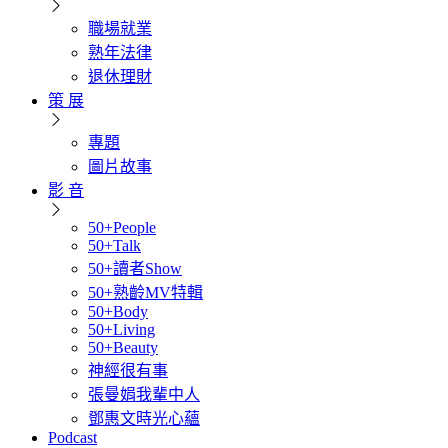
職場就業
熟年法律
退休理財
策 展
專題
圖片故事
影 音
50+People
50+Talk
50+讀者Show
50+熟齡MV特輯
50+Body
50+Living
50+Beauty
神經很有事
張曼娟我輩中人
鄧惠文時光心蘊
Podcast