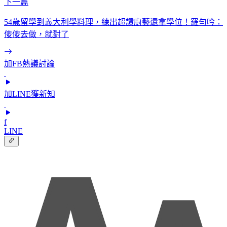
下一篇
54歲留學到義大利學料理，練出超讚廚藝還拿學位！羅勻吟：
傻傻去做，就對了
加FB熱議討論
加LINE獲新知
f
LINE