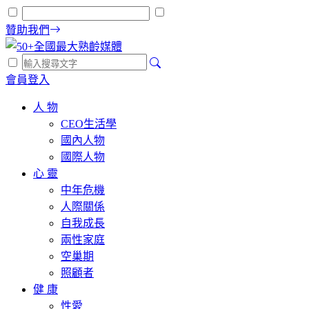
贊助我們
會員登入
人 物
CEO生活學
國內人物
國際人物
心 靈
中年危機
人際關係
自我成長
兩性家庭
空巢期
照顧者
健 康
性愛