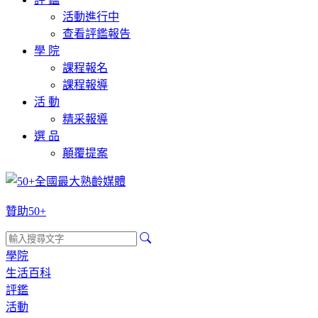
活動進行中
查看評鑑報告
學 院
課程報名
課程報導
活 動
精采報導
選 品
顛覆提案
贊助50+
學院
生活百科
評鑑
活動