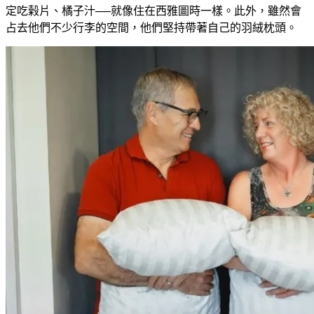
定吃榖片、橘子汁──就像住在西雅圖時一樣。此外，雖然會
占去他們不少行李的空間，他們堅持帶著自己的羽絨枕頭。