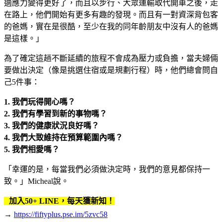
適應力變得更好了，而且以步行、大眾運輸取代開車之後，走
在路上，他們開始有更多有趣的發現。而且有一對資深背包客
的爸媽，實在是很酷，至少在我的同年齡朋友中沒有人的爸媽
是這樣。」
為了確定這趟不斷延續的旅程不會成為壓力或負擔，當夫婦倆
要做出決定（像是挑選住宿或是規劃行程）時，他們總會問自
己5件事：
1.
我們玩得開心嗎？
2.
我們有學習到新的事物嗎？
3.
我們的健康狀況良好嗎？
4.
我們大致維持在預算範圍內嗎？
5.
我們相愛嗎？
「幸運的是，每當我們必須做決定時，我們的意見都保持一
致。」Micheal說。
加入50+ LINE，每天獲新知！
→
https://fiftyplus.pse.im/5zvc58