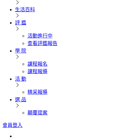
生活百科
評 鑑
活動進行中
查看評鑑報告
學 院
課程報名
課程報導
活 動
精采報導
選 品
顛覆提案
會員登入