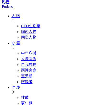
影音
Podcast
人 物
CEO生活學
國內人物
國際人物
心 靈
中年危機
人際關係
自我成長
兩性家庭
空巢期
照顧者
健 康
性愛
更年期