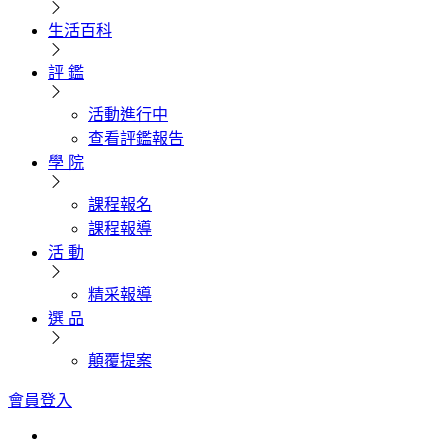
生活百科
評 鑑
活動進行中
查看評鑑報告
學 院
課程報名
課程報導
活 動
精采報導
選 品
顛覆提案
會員登入