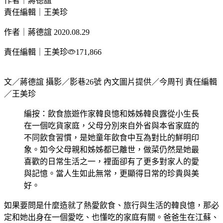
作者｜蔣德誼
責任編輯｜王美珍
作者｜蔣德誼
2020.08.29
責任編輯｜王美珍
171,866
文／蔣德誼 攝影／影巷26號 內文圖片提供／今周刊 責任編輯
／王美珍
編按：飲食旅遊作家韓良憶和姊姊韓良露從小生長
在一個吃貨家庭，父母分別來自外省與本省家庭的
不同飲食習慣，是她童年飲食中互為對比的鮮明印
象。如今父母親和姊姊都已離世，做菜仍然是她最
喜歡的日常生活之一，裡面卻有了更多對家人的愛
與記憶。當人生如此無常，更顯得日常的珍貴與美
好。
如果要問是什麼造就了熱愛飲食、旅行與生活的韓良憶，那必
定和她出身在一個愛吃、也懂吃的家庭有關。爸爸生在江蘇、