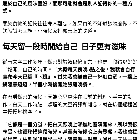
屬於自己的風味喜好，而
那可能就會是別人記得你的一種方
式。
」
關於食物的記憶往往令人難忘，如果真的不知道該怎麼做，不
妨就試著回想，小時候家裡餐桌上的味道。
每天留一段時間給自己 日子更有滋味
從事文字工作多年，做菜對於韓良憶而言，也是一段得以好好
「鬆開」自己的時間。「
大概每天傍晚
5
點之後，我就會自行
宣布今天已經『下班』。首先我會給自己一杯紅白酒，一邊上
網隨意逛逛，半個小時後開始張羅晚餐。
」
在廚房做菜的時候，因為心思專注在眼前的料理、手中的動
作，白天工作時腦中處理的大量資訊和雜念，就在這個過程當
中慢慢地排空了。
「
它像是一個分號，把白天跟晚上漸進地區隔開來，所以我很
享受、也很珍惜這段時光。甚至有時候晚上有聚餐，我也會提
前出門，先到咖啡館坐一坐，隨意看一點書，當作一天告一段