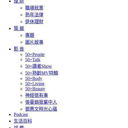
理 財
職場就業
熟年法律
退休理財
策 展
專題
圖片故事
影 音
50+People
50+Talk
50+讀者Show
50+熟齡MV特輯
50+Body
50+Living
50+Beauty
神經很有事
張曼娟我輩中人
鄧惠文時光心蘊
Podcast
生活百科
評 鑑