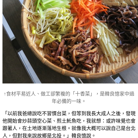
↑食材平易近人、做工卻繁複的「十香菜」，是韓良憶家中過
年必備的一味。
「以前我爸總說吃不習慣台菜，但等到我長大成人之後，發現
他開始會炒蒜頭空心菜、煎土魠魚吃，我就想：或許味覺也會
跟著人，在土地逐漸落地生根。就像我大概可以說自己是台北
人，但對我來說故鄉是北投。」韓良憶說。