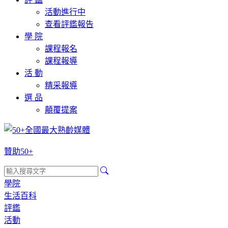
活動進行中
查看評鑑報告
學 院
課程報名
課程報導
活 動
精采報導
選 品
顛覆提案
贊助50+
學院
生活百科
評鑑
活動