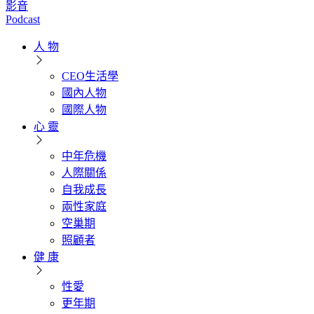
影音
Podcast
人 物
CEO生活學
國內人物
國際人物
心 靈
中年危機
人際關係
自我成長
兩性家庭
空巢期
照顧者
健 康
性愛
更年期