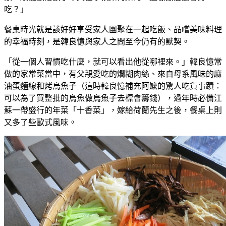
吃？」
餐桌時光就是該好好享受家人團聚在一起吃飯、品嚐美味料理
的幸福時刻，是韓良憶與家人之間至今仍有的默契。
「從一個人習慣吃什麼，就可以看出他從哪裡來。」韓良憶常
做的家常菜當中，有父親愛吃的爛糊肉絲、來自母系風味的麻
油蛋麵線和烤烏魚子（這時韓良憶補充阿嬤的驚人吃貨事蹟：
可以為了買整批的烏魚做烏魚子去標會籌錢），過年時必備江
蘇一帶盛行的年菜「十香菜」，嫁給荷蘭先生之後，餐桌上則
又多了些歐式風味。