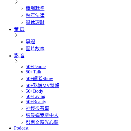
職場就業
熟年法律
退休理財
策 展
專題
圖片故事
影 音
50+People
50+Talk
50+讀者Show
50+熟齡MV特輯
50+Body
50+Living
50+Beauty
神經很有事
張曼娟我輩中人
鄧惠文時光心蘊
Podcast