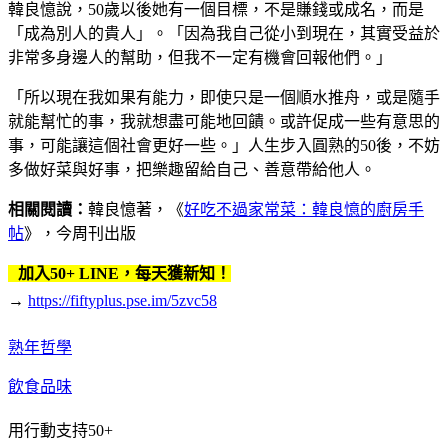
韓良憶說，50歲以後她有一個目標，不是賺錢或成名，而是
「成為別人的貴人」。「因為我自己從小到現在，其實受益於
非常多身邊人的幫助，但我不一定有機會回報他們。｣
「所以現在我如果有能力，即使只是一個順水推舟，或是隨手
就能幫忙的事，我就想盡可能地回饋。或許促成一些有意思的
事，可能讓這個社會更好一些。」人生步入圓熟的50後，不妨
多做好菜與好事，把樂趣留給自己、善意帶給他人。
相關閱讀：
韓良憶著，《
好吃不過家常菜：韓良憶的廚房手
帖
》，今周刊出版
加入50+ LINE，每天獲新知！
→
https://fiftyplus.pse.im/5zvc58
熟年哲學
飲食品味
用行動支持50+