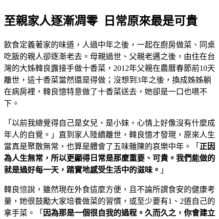
至親家人逐漸凋零 日常原來最是可貴
飲食定義著家的味道，人過中年之後，一起在廚房做菜、同桌
吃飯的親人卻逐漸老去。母親過世、父親老邁之後，由住在台
灣的大姊韓良露接手做十香菜，2012年父親在農曆春節前10天
離世，這十香菜當然還是得做；沒想到3年之後，換成姊姊躺
在病房裡，韓良憶特意做了十香菜送去，她卻是一口也嚥不
下。
「以前我總覺得自己是女兒、是小妹，心情上好像沒有什麼成
年人的自覺。」直到家人陸續離世，韓良憶才發現，原來人生
當真是聚散無常，也算是體會了五味雜陳的哀樂中年。「
正因
為人生無常，所以更顯得日常是那麼重要、可貴。我們能做的
就是過好每一天，踏實地感受生活中的滋味。
」
韓良
憶
說，雖然現在外食這麼方便，且不論所謂食安的健康考
量，她很鼓勵大家培養做菜的習慣，或至少要有1、2道自己的
拿手菜。「
因為那是一個很自我的過程。久而久之，你會建立