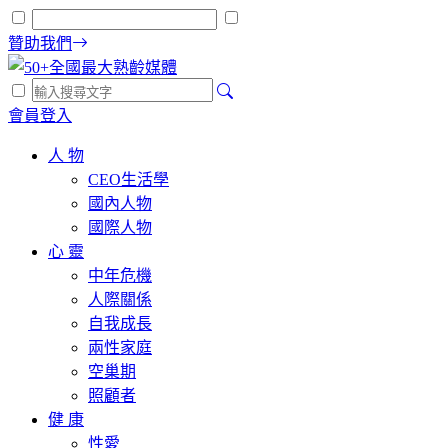
贊助我們
會員登入
人 物
CEO生活學
國內人物
國際人物
心 靈
中年危機
人際關係
自我成長
兩性家庭
空巢期
照顧者
健 康
性愛