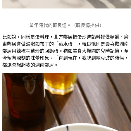
↑童年時代的韓良憶。（韓良憶提供）
比如說，同樣是蛋料理，北方鄰居把蛋炒進餡料裡做麵餅、廣
東鄰居會做滑嫩如布丁的「蒸水蛋」，韓良憶則是最喜歡湖南
鄰居用辣椒蒜苗炒的回鍋蛋。猶如美食大觀園的兒時記憶，至
今留有深刻的味蕾印象。「直到現在，我吃到辣豆豉的時候，
都還會想起我的湖南鄰居。」