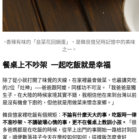
↑香辣有味的「韭菜花回鍋蛋」，是韓良憶兒時記憶中的美味
之一。
餐桌上不吵架 一起吃飯就是幸福
除了從小就打開了味覺的天線，在家裡最會做菜、也最講究吃
的2位「灶神」──爸爸跟阿嬤，同樣功不可沒。「我爸爸是獨
生子，在大陸的時候家境其實不錯，我相信他在來到台灣以前
是沒有機會下廚的，但他就是用做菜來懷念家鄉。」
韓良憶家裡吃飯有個規矩：
不論有什麼天大的事，吃飯時一律
不准吵架、不講破壞心情的事，更不在餐桌上教訓小孩。
「很
多爸媽都是在吃飯的時候，從早上出門的事開始一路檢討到回
家，順便數落孩子今天在學校如何如何，這樣飯怎麼會好