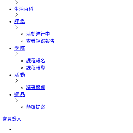
生活百科
評 鑑
活動進行中
查看評鑑報告
學 院
課程報名
課程報導
活 動
精采報導
選 品
顛覆提案
會員登入