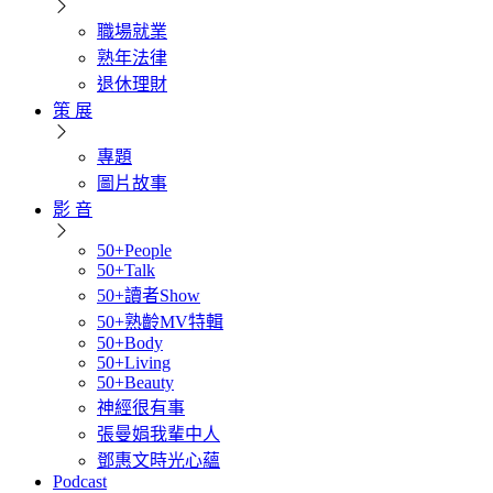
職場就業
熟年法律
退休理財
策 展
專題
圖片故事
影 音
50+People
50+Talk
50+讀者Show
50+熟齡MV特輯
50+Body
50+Living
50+Beauty
神經很有事
張曼娟我輩中人
鄧惠文時光心蘊
Podcast