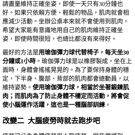
請盡量維持正確坐姿，即使一天只有30分鐘也
好。如果只依賴方便、輕鬆的物品，肌肉就會相
應減少活動。坐辦公桌本來就不會使用到肌肉，
希望大家能有意識地用自己的肌肉維持正確坐
姿，即使時間很短，也總比都沒有來得好。
最好的方法是
用瑜伽彈力球代替椅子，每天坐
30
分鐘或
1
小時
。瑜伽彈力球是以橡膠製成，坐在上
面時，身體會搖搖晃晃的。為了要保持身體的穩
定，下半身、腹部、背部的肌肉都會總動員，以
維持姿勢。
使用瑜伽彈力球，相當於坐著鍛鍊肌
肉；而肌肉為了防止身體不穩定而活動，將會促
使小腦運作活躍，這也是一種腦部訓練
。
改變二 大腦疲勞時就去跑步吧