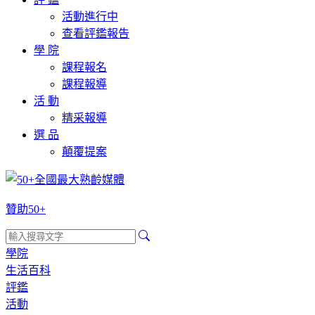
活動進行中
查看評鑑報告
學 院
課程報名
課程報導
活 動
精采報導
選 品
顛覆提案
贊助50+
學院
生活百科
評鑑
活動