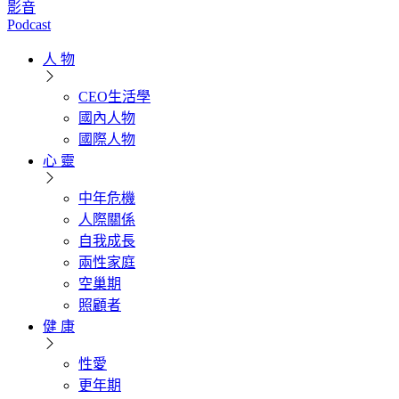
影音
Podcast
人 物
CEO生活學
國內人物
國際人物
心 靈
中年危機
人際關係
自我成長
兩性家庭
空巢期
照顧者
健 康
性愛
更年期