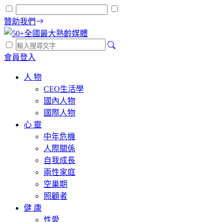
贊助我們
會員登入
人 物
CEO生活學
國內人物
國際人物
心 靈
中年危機
人際關係
自我成長
兩性家庭
空巢期
照顧者
健 康
性愛