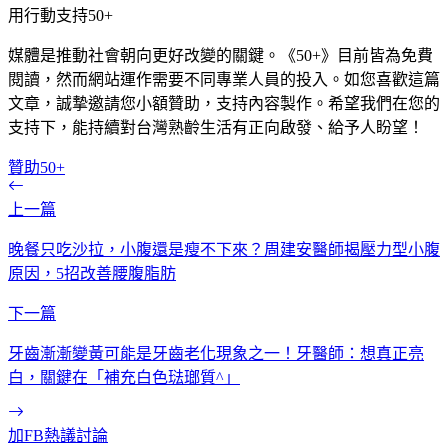
用行動支持50+
媒體是推動社會朝向更好改變的關鍵。《50+》目前皆為免費
閱讀，然而網站運作需要不同專業人員的投入。如您喜歡這篇
文章，誠摯邀請您小額贊助，支持內容製作。希望我們在您的
支持下，能持續對台灣熟齡生活有正向啟發、給予人盼望！
贊助50+
上一篇
晚餐只吃沙拉，小腹還是瘦不下來？周建安醫師揭壓力型小腹
原因，5招改善腰腹脂肪
下一篇
牙齒漸漸變黃可能是牙齒老化現象之一！牙醫師：想真正亮
白，關鍵在「補充白色琺瑯質^」
加FB熱議討論