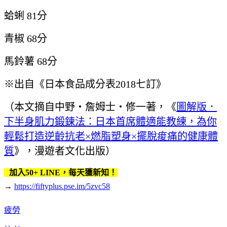
蛤蜊 81分
青椒 68分
馬鈴薯 68分
※出自《日本食品成分表2018七訂》
（本文摘自中野‧詹姆士‧修一著，《
圖解版．
下半身肌力鍛鍊法：日本首席體適能教練，為你
輕鬆打造逆齡抗老×燃脂塑身×擺脫痠痛的健康體
質
》，漫遊者文化出版）
加入50+ LINE，每天獲新知！
→
https://fiftyplus.pse.im/5zvc58
疲勞