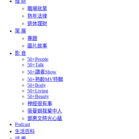
理 財
職場就業
熟年法律
退休理財
策 展
專題
圖片故事
影 音
50+People
50+Talk
50+讀者Show
50+熟齡MV特輯
50+Body
50+Living
50+Beauty
神經很有事
張曼娟我輩中人
鄧惠文時光心蘊
Podcast
生活百科
評 鑑