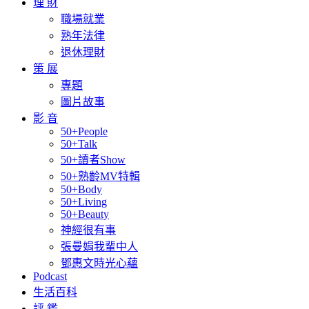
理 財
職場就業
熟年法律
退休理財
策 展
專題
圖片故事
影 音
50+People
50+Talk
50+讀者Show
50+熟齡MV特輯
50+Body
50+Living
50+Beauty
神經很有事
張曼娟我輩中人
鄧惠文時光心蘊
Podcast
生活百科
評 鑑