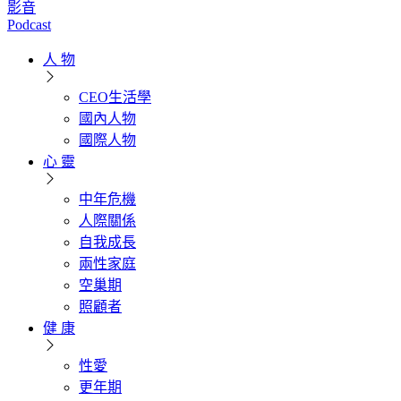
影音
Podcast
人 物
CEO生活學
國內人物
國際人物
心 靈
中年危機
人際關係
自我成長
兩性家庭
空巢期
照顧者
健 康
性愛
更年期