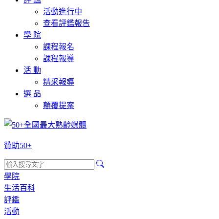
活動進行中
查看評鑑報告
學 院
課程報名
課程報導
活 動
精采報導
選 品
顛覆提案
贊助50+
學院
生活百科
評鑑
活動