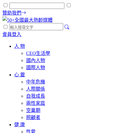
贊助我們
會員登入
人 物
CEO生活學
國內人物
國際人物
心 靈
中年危機
人際關係
自我成長
兩性家庭
空巢期
照顧者
健 康
性愛