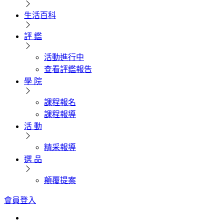
生活百科
評 鑑
活動進行中
查看評鑑報告
學 院
課程報名
課程報導
活 動
精采報導
選 品
顛覆提案
會員登入