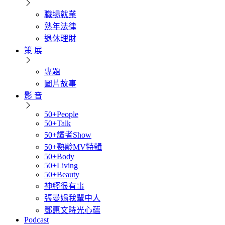
職場就業
熟年法律
退休理財
策 展
專題
圖片故事
影 音
50+People
50+Talk
50+讀者Show
50+熟齡MV特輯
50+Body
50+Living
50+Beauty
神經很有事
張曼娟我輩中人
鄧惠文時光心蘊
Podcast