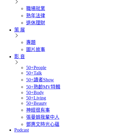
職場就業
熟年法律
退休理財
策 展
專題
圖片故事
影 音
50+People
50+Talk
50+讀者Show
50+熟齡MV特輯
50+Body
50+Living
50+Beauty
神經很有事
張曼娟我輩中人
鄧惠文時光心蘊
Podcast