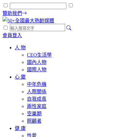
贊助我們
會員登入
人 物
CEO生活學
國內人物
國際人物
心 靈
中年危機
人際關係
自我成長
兩性家庭
空巢期
照顧者
健 康
性愛