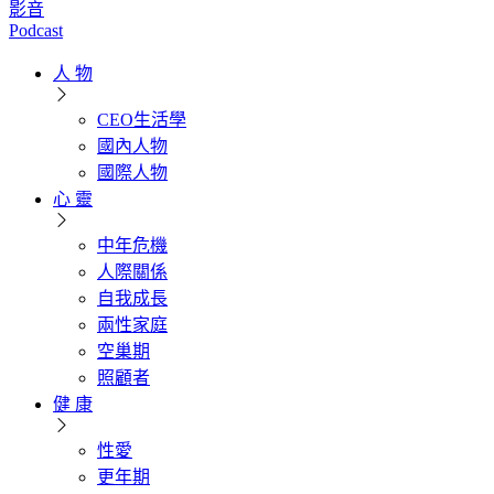
影音
Podcast
人 物
CEO生活學
國內人物
國際人物
心 靈
中年危機
人際關係
自我成長
兩性家庭
空巢期
照顧者
健 康
性愛
更年期