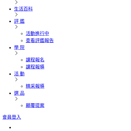
生活百科
評 鑑
活動進行中
查看評鑑報告
學 院
課程報名
課程報導
活 動
精采報導
選 品
顛覆提案
會員登入