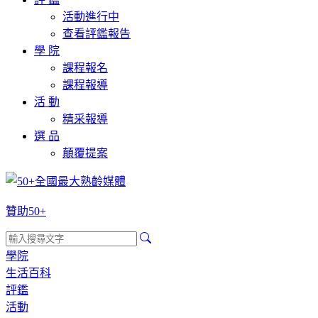
活動進行中
查看評鑑報告
學 院
課程報名
課程報導
活 動
精采報導
選 品
顛覆提案
贊助50+
學院
生活百科
評鑑
活動