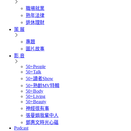
職場就業
熟年法律
退休理財
策 展
專題
圖片故事
影 音
50+People
50+Talk
50+讀者Show
50+熟齡MV特輯
50+Body
50+Living
50+Beauty
神經很有事
張曼娟我輩中人
鄧惠文時光心蘊
Podcast