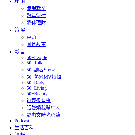
理 財
職場就業
熟年法律
退休理財
策 展
專題
圖片故事
影 音
50+People
50+Talk
50+讀者Show
50+熟齡MV特輯
50+Body
50+Living
50+Beauty
神經很有事
張曼娟我輩中人
鄧惠文時光心蘊
Podcast
生活百科
評 鑑