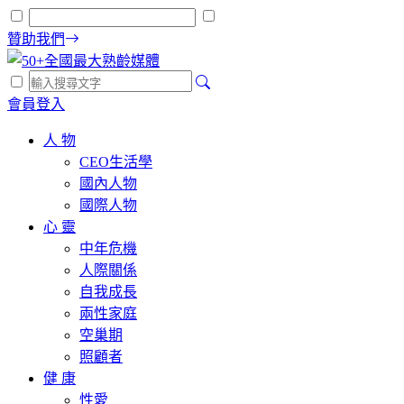
贊助我們
會員登入
人 物
CEO生活學
國內人物
國際人物
心 靈
中年危機
人際關係
自我成長
兩性家庭
空巢期
照顧者
健 康
性愛