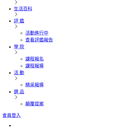
生活百科
評 鑑
活動進行中
查看評鑑報告
學 院
課程報名
課程報導
活 動
精采報導
選 品
顛覆提案
會員登入