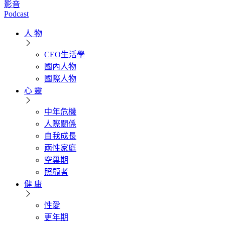
影音
Podcast
人 物
CEO生活學
國內人物
國際人物
心 靈
中年危機
人際關係
自我成長
兩性家庭
空巢期
照顧者
健 康
性愛
更年期