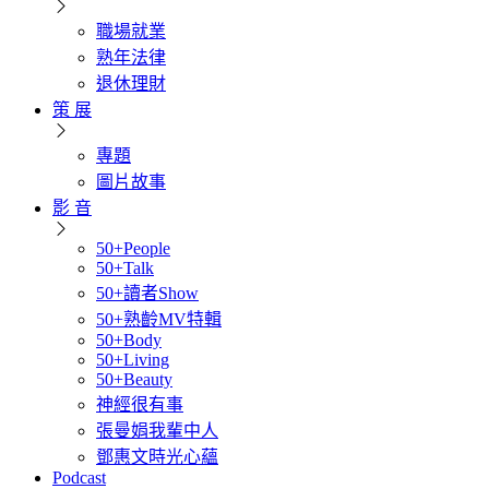
職場就業
熟年法律
退休理財
策 展
專題
圖片故事
影 音
50+People
50+Talk
50+讀者Show
50+熟齡MV特輯
50+Body
50+Living
50+Beauty
神經很有事
張曼娟我輩中人
鄧惠文時光心蘊
Podcast