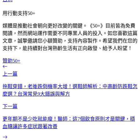
用行動支持50+
媒體是推動社會朝向更好改變的關鍵。《50+》目前皆為免費
閱讀，然而網站運作需要不同專業人員的投入。如您喜歡這篇
文章，誠摯邀請您小額贊助，支持內容製作。希望我們在您的
支持下，能持續對台灣熟齡生活有正向啟發、給予人盼望！
贊助50+
上一篇
拖鞋穿錯，老後跌倒機率大增！選鞋師解析：中高齡防跌鞋怎
麼選？台灣常見9大錯誤與解方
下一篇
更年期不是少吃就能瘦！醫師：這7個飲食原則才是關鍵，穩
血糖讓許多症狀跟著改善