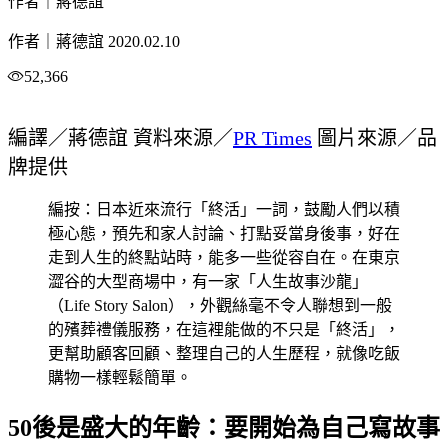
作者｜蔣德誼
作者｜蔣德誼
2020.02.10
52,366
編譯／蔣德誼 資料來源／
PR Times
圖片來源／品
牌提供
編按：日本近來流行「終活」一詞，鼓勵人們以積
極心態，預先和家人討論、打點妥當身後事，好在
走到人生的終點站時，能多一些從容自在。在東京
澀谷的大型商場中，有一家「人生故事沙龍」
（Life Story Salon），外觀絲毫不令人聯想到一般
的殯葬禮儀服務，在這裡能做的不只是「終活」，
更幫助顧客回顧、整理自己的人生歷程，就像吃飯
購物一樣輕鬆簡單。
50後是盛大的年齡：要開始為自己寫故事