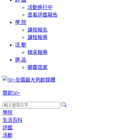
活動進行中
查看評鑑報告
學 院
課程報名
課程報導
活 動
精采報導
選 品
顛覆提案
贊助50+
學院
生活百科
評鑑
活動