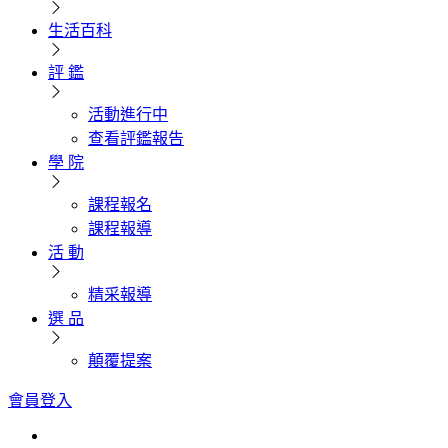
生活百科
評 鑑
活動進行中
查看評鑑報告
學 院
課程報名
課程報導
活 動
精采報導
選 品
顛覆提案
會員登入