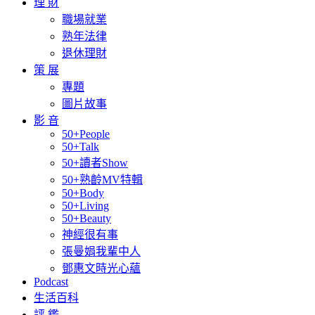
理 財
職場就業
熟年法律
退休理財
策 展
專題
圖片故事
影 音
50+People
50+Talk
50+讀者Show
50+熟齡MV特輯
50+Body
50+Living
50+Beauty
神經很有事
張曼娟我輩中人
鄧惠文時光心蘊
Podcast
生活百科
評 鑑