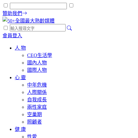
贊助我們
會員登入
人 物
CEO生活學
國內人物
國際人物
心 靈
中年危機
人際關係
自我成長
兩性家庭
空巢期
照顧者
健 康
性愛