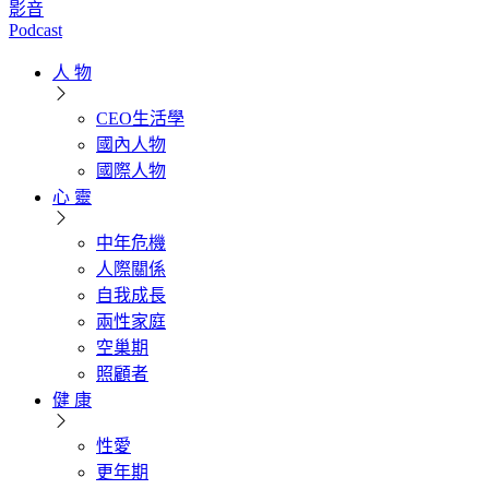
影音
Podcast
人 物
CEO生活學
國內人物
國際人物
心 靈
中年危機
人際關係
自我成長
兩性家庭
空巢期
照顧者
健 康
性愛
更年期