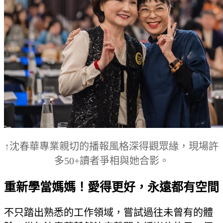
↑沈春華專業親切的播報風格深得觀眾緣，現場許
多50+讀者爭相與她合影。
重新學當媽媽！愛得更好，永遠都有空間
不只踏出熟悉的工作領域，嘗試過往未曾有的體