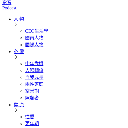
影音
Podcast
人 物
CEO生活學
國內人物
國際人物
心 靈
中年危機
人際關係
自我成長
兩性家庭
空巢期
照顧者
健 康
性愛
更年期