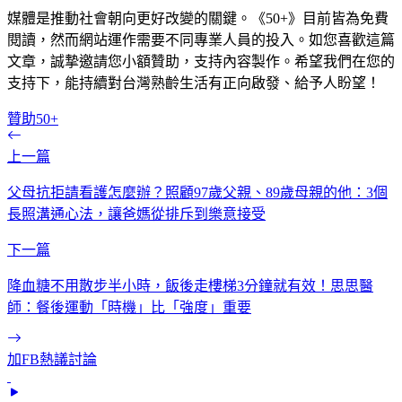
媒體是推動社會朝向更好改變的關鍵。《50+》目前皆為免費
閱讀，然而網站運作需要不同專業人員的投入。如您喜歡這篇
文章，誠摯邀請您小額贊助，支持內容製作。希望我們在您的
支持下，能持續對台灣熟齡生活有正向啟發、給予人盼望！
贊助50+
上一篇
父母抗拒請看護怎麼辦？照顧97歲父親、89歲母親的他：3個
長照溝通心法，讓爸媽從排斥到樂意接受
下一篇
降血糖不用散步半小時，飯後走樓梯3分鐘就有效！思思醫
師：餐後運動「時機」比「強度」重要
加FB熱議討論