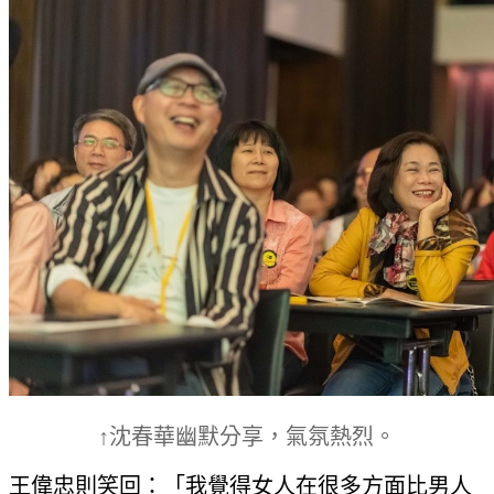
↑沈春華幽默分享，氣氛熱烈。
王偉忠則笑回：「我覺得女人在很多方面比男人