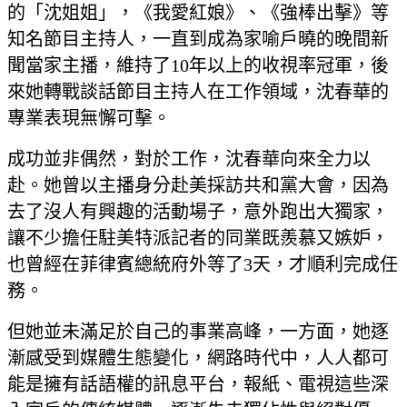
的「沈姐姐」，《我愛紅娘》、《強棒出擊》等
知名節目主持人，一直到成為家喻戶曉的晚間新
聞當家主播，維持了10年以上的收視率冠軍，後
來她轉戰談話節目主持人在工作領域，沈春華的
專業表現無懈可擊。
成功並非偶然，對於工作，沈春華向來全力以
赴。她曾以主播身分赴美採訪共和黨大會，因為
去了沒人有興趣的活動場子，意外跑出大獨家，
讓不少擔任駐美特派記者的同業既羨慕又嫉妒，
也曾經在菲律賓總統府外等了3天，才順利完成任
務。
但她並未滿足於自己的事業高峰，一方面，她逐
漸感受到媒體生態變化，網路時代中，人人都可
能是擁有話語權的訊息平台，報紙、電視這些深