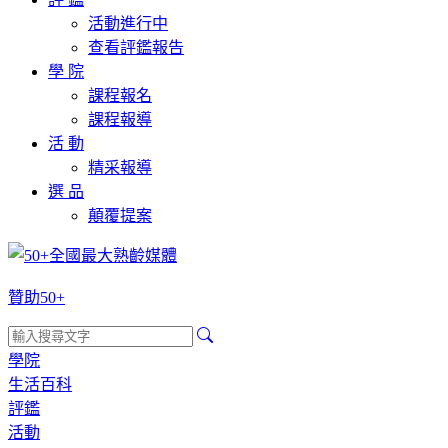
活動進行中
查看評鑑報告
學 院
課程報名
課程報導
活 動
精采報導
選 品
顛覆提案
贊助50+
學院
生活百科
評鑑
活動