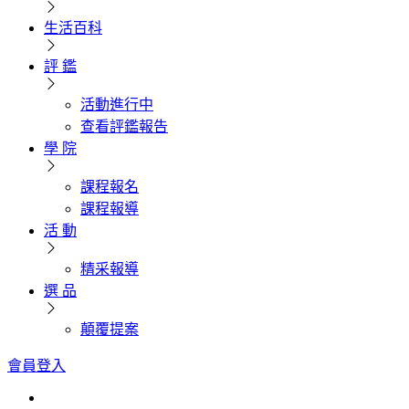
生活百科
評 鑑
活動進行中
查看評鑑報告
學 院
課程報名
課程報導
活 動
精采報導
選 品
顛覆提案
會員登入