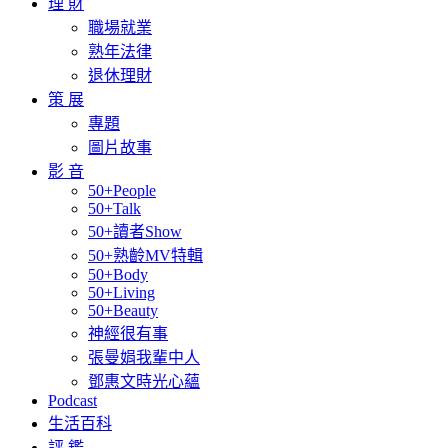
理 財
職場就業
熟年法律
退休理財
策 展
專題
圖片故事
影 音
50+People
50+Talk
50+讀者Show
50+熟齡MV特輯
50+Body
50+Living
50+Beauty
神經很有事
張曼娟我輩中人
鄧惠文時光心蘊
Podcast
生活百科
評 鑑