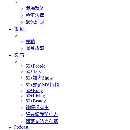
職場就業
熟年法律
退休理財
策 展
專題
圖片故事
影 音
50+People
50+Talk
50+讀者Show
50+熟齡MV特輯
50+Body
50+Living
50+Beauty
神經很有事
張曼娟我輩中人
鄧惠文時光心蘊
Podcast