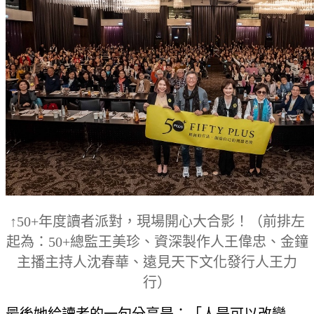
↑50+年度讀者派對，現場開心大合影！（前排左
起為：50+總監王美珍、資深製作人王偉忠、金鐘
主播主持人沈春華、遠見天下文化發行人王力
行）
最後她給讀者的一句分享是：「人是可以改變