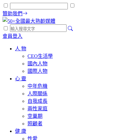
贊助我們
會員登入
人 物
CEO生活學
國內人物
國際人物
心 靈
中年危機
人際關係
自我成長
兩性家庭
空巢期
照顧者
健 康
性愛