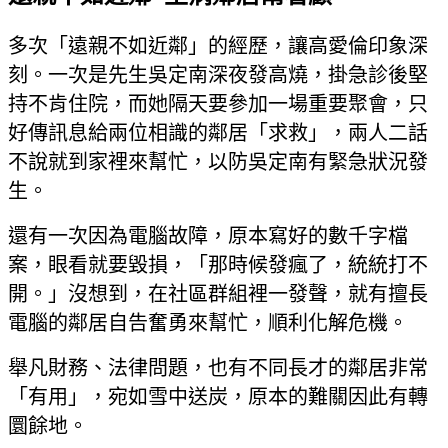
多次「遠親不如近鄰」的經歷，讓高愛倫印象深
刻。一次是先生吳定南深夜發高燒，掛急診後堅
持不肯住院，而她隔天要參加一場重要聚會，只
好傳訊息給兩位相識的鄰居「求救」，兩人二話
不說就到家裡來幫忙，以防吳定南有緊急狀況發
生。
還有一次因為電腦故障，原本寫好的數千字檔
案，眼看就要毀損，「那時候發瘋了，統統打不
開。」沒想到，在社區群組裡一發聲，就有擅長
電腦的鄰居自告奮勇來幫忙，順利化解危機。
舉凡財務、法律問題，也有不同長才的鄰居非常
「有用」，宛如雪中送炭，原本的難關因此有轉
圜餘地。