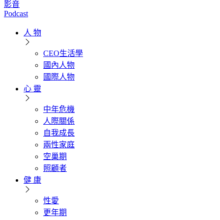
影音
Podcast
人 物
CEO生活學
國內人物
國際人物
心 靈
中年危機
人際關係
自我成長
兩性家庭
空巢期
照顧者
健 康
性愛
更年期