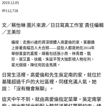
2019.12.05
112,718
文／蔡怡琳 圖片來源／日日寫真工作室 責任編輯
／王美珍
編按：走進65歲的資深媒體人高愛倫的家，客廳牆
上掛著長幅百人大合照——這些人都是她在2014年
舉辦喜宴的嘉賓，細看包括張小燕、林青霞、甄
珍、張艾嘉、徐楓、朱延平等大咖影視人物在列，
星光熠熠，陣仗宛如金馬獎。
日常生活裡，高愛倫和先生吳定南的家，就位於
基隆超過千戶的大社區裡，同樣充滿人氣，她
說：「沒有機會無聊」。
這天中午不到，就由高愛倫指定菜單，吳定南掌