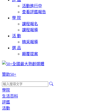
活動進行中
查看評鑑報告
學 院
課程報名
課程報導
活 動
精采報導
選 品
顛覆提案
贊助50+
學院
生活百科
評鑑
活動