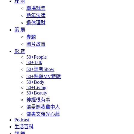
理 財
職場就業
熟年法律
退休理財
策 展
專題
圖片故事
影 音
50+People
50+Talk
50+讀者Show
50+熟齡MV特輯
50+Body
50+Living
50+Beauty
神經很有事
張曼娟我輩中人
鄧惠文時光心蘊
Podcast
生活百科
評 鑑