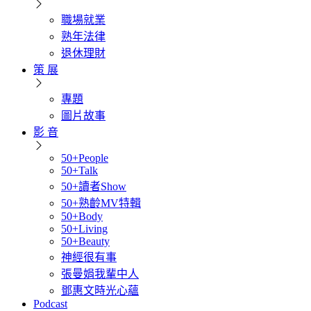
職場就業
熟年法律
退休理財
策 展
專題
圖片故事
影 音
50+People
50+Talk
50+讀者Show
50+熟齡MV特輯
50+Body
50+Living
50+Beauty
神經很有事
張曼娟我輩中人
鄧惠文時光心蘊
Podcast