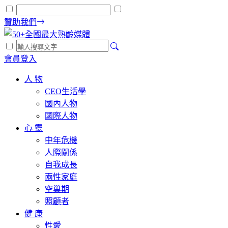
贊助我們
會員登入
人 物
CEO生活學
國內人物
國際人物
心 靈
中年危機
人際關係
自我成長
兩性家庭
空巢期
照顧者
健 康
性愛