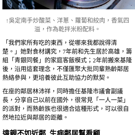
↑吳定南手炒酸菜、洋蔥、蘿蔔和絞肉，香氣四
溢，作為乾拌米粉配料。
「我們家所有吃的東西，從哪來我都說得清
楚。」她對食材講究，7年前和先生居於高雄，籌
組「青銀同餐」的家庭客飯模式；2年前搬來基隆
後，沿用這套理念，不僅匯聚大批同輩熟齡鄰居
熱絡參與，更培養彼此互助協力的默契。
在座的鄰居林沛祥，同時擔任基隆市議會副議
長，分享自己以前在國外，很常見「一人一菜」
的派對，而熟齡族也很適合這種形式，可以很自
然地拉近與鄰居的距離。
遠親不如近鄰 生病鄰居幫看顧