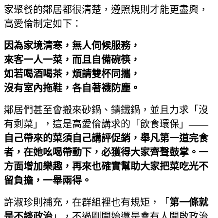
家聚餐的鄰居都很清楚，遵照規則才能更盡興，
高愛倫制定如下：
因為家境清寒，無人伺候服務，
來客一人一菜，而且自備碗筷，
如若喝酒喝茶，煩請雙杯同攜，
沒有室內拖鞋，各自著襪防塵。
鄰居們甚至會搬來砂鍋、鑄鐵鍋，並且力求「沒
有剩菜」，這是高愛倫講求的「飲食環保」——
自己帶來的菜須自己講評促銷，舉凡第一道完食
者，在她吆喝帶動下，必獲得大家齊聲鼓掌。一
方面增加樂趣，再來也確實幫助大家把菜吃光不
留負擔，一舉兩得。
許淑珍則補充，在群組裡也有規矩，「
第一條就
是不談政治
」，不過剛開始還是會有人開啟政治