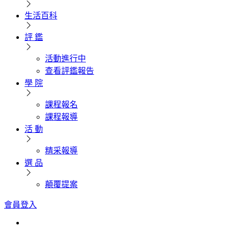
生活百科
評 鑑
活動進行中
查看評鑑報告
學 院
課程報名
課程報導
活 動
精采報導
選 品
顛覆提案
會員登入