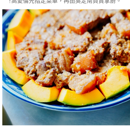
↑高愛倫先指定菜單，再由
吳定南負責掌廚
。