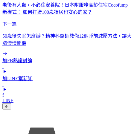
老後有人顧，不必住安養院！日本附服務高齡住宅Cocofump
新模式： 如何打造100歲獨居也安心的家？
下一篇
50歲後失眠怎麼辦？精神科醫師教你12個睡前減壓方法，讓大
腦慢慢關機
加FB熱議討論
加LINE獲新知
f
LINE