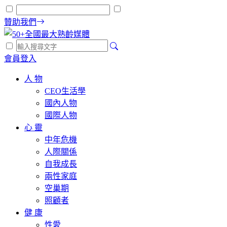
贊助我們
會員登入
人 物
CEO生活學
國內人物
國際人物
心 靈
中年危機
人際關係
自我成長
兩性家庭
空巢期
照顧者
健 康
性愛