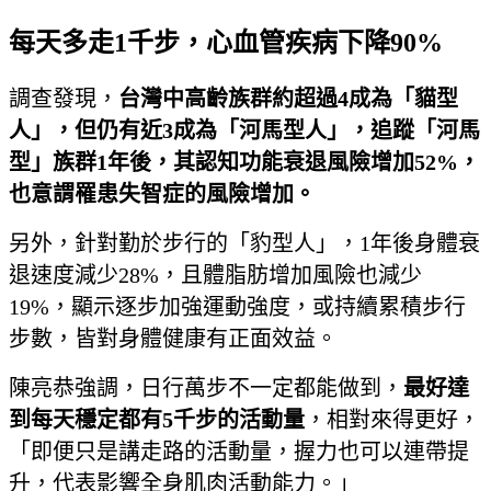
每天多走1千步，心血管疾病下降90%
調查發現，
台灣中高齡族群約超過4成
為「貓型
人」，但仍有近3
成為「河馬型人」，追蹤「河馬
型」族群1
年後，其認知功能衰退風險增加52%，
也意謂罹患失智症的風險增加。
另外，針對勤於步行的「豹型人」，1年後身體衰
退速度減少28%，且體脂肪增加風險也減少
19%，顯示逐步加強運動強度，或持續累積步行
步數，皆對身體健康有正面效益。
陳亮恭強調，日行萬步不一定都能做到，
最好達
到每天穩定都有5千步的活動量
，相對來得更好，
「即便只是講走路的活動量，握力也可以連帶提
升，代表影響全身肌肉活動能力。」