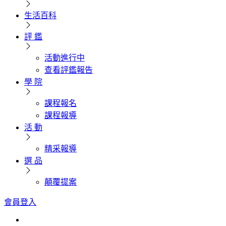
生活百科
評 鑑
活動進行中
查看評鑑報告
學 院
課程報名
課程報導
活 動
精采報導
選 品
顛覆提案
會員登入