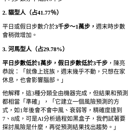
2. 貓型人（占41.77％）
平日或假日步數介於
3千步～1
萬步，
週末時步數
會稍微增加。
3. 河馬型人（占29.78%）
平日步數低於1萬步，假日步數低於3千步
，陳
亮
恭說：「就像上班族，週末幾乎不動，只想在家
休息，也會影響腦部。」
他解釋，這3種分類全由機器完成，但結果和預測
都相當「準確」，「它建立一個風險預測的方
式，如1年後會不會中風、衰弱等，精確度達到
7、8成，可是AI分析過程如黑盒子，我們試著要
探討風險是什麼，再從預測結果找出趨勢。」