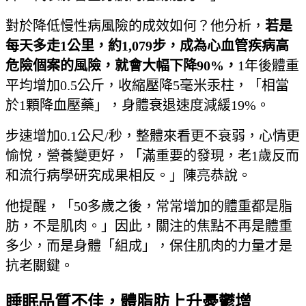
對於降低慢性病風險的成效如何？他分析，
若是
每天多走1
公里，約1,079步，成為心血管疾病高
危險個案的風險，就會大幅下降90%，
1年後體重
平均增加0.5公斤，收縮壓降5毫米汞柱，「相當
於1顆降血壓藥」，身體衰退速度減
緩19%。
步速增加0.1公尺/秒，整體來看更不衰弱，心情更
愉悅，營養變更好，「滿重要的發現，老1歲反而
和流行病學研究成果相反。」陳亮恭說。
他提醒，「50多歲之後，常常增加的體重都是脂
肪，不是肌肉。」因此，關注的焦點不再是體重
多少，而是身體「組成」，保住肌肉的力量才是
抗老關鍵。
睡眠品質不佳，體脂肪上升憂鬱增