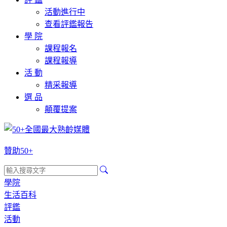
活動進行中
查看評鑑報告
學 院
課程報名
課程報導
活 動
精采報導
選 品
顛覆提案
贊助50+
學院
生活百科
評鑑
活動