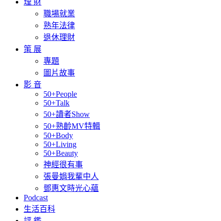
理 財
職場就業
熟年法律
退休理財
策 展
專題
圖片故事
影 音
50+People
50+Talk
50+讀者Show
50+熟齡MV特輯
50+Body
50+Living
50+Beauty
神經很有事
張曼娟我輩中人
鄧惠文時光心蘊
Podcast
生活百科
評 鑑