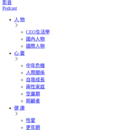
影音
Podcast
人 物
CEO生活學
國內人物
國際人物
心 靈
中年危機
人際關係
自我成長
兩性家庭
空巢期
照顧者
健 康
性愛
更年期