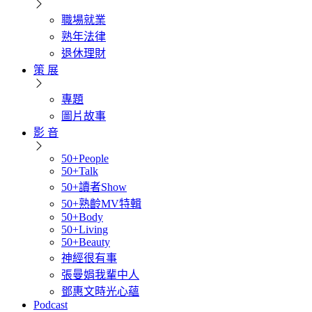
職場就業
熟年法律
退休理財
策 展
專題
圖片故事
影 音
50+People
50+Talk
50+讀者Show
50+熟齡MV特輯
50+Body
50+Living
50+Beauty
神經很有事
張曼娟我輩中人
鄧惠文時光心蘊
Podcast