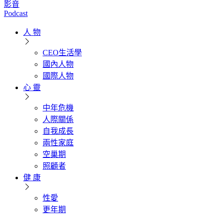
影音
Podcast
人 物
CEO生活學
國內人物
國際人物
心 靈
中年危機
人際關係
自我成長
兩性家庭
空巢期
照顧者
健 康
性愛
更年期