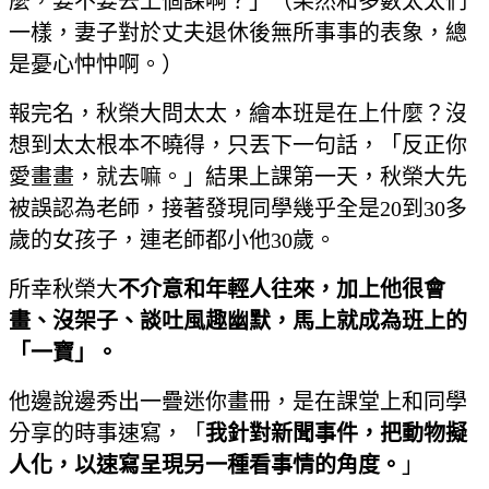
麼，要不要去上個課啊？」（果然和多數太太們
一樣，妻子對於丈夫退休後無所事事的表象，總
是憂心忡忡啊。）
報完名，秋榮大問太太，繪本班是在上什麼？沒
想到太太根本不曉得，只丟下一句話，「反正你
愛畫畫，就去嘛。」結果上課第一天，秋榮大先
被誤認為老師，接著發現同學幾乎全是20到30多
歲的女孩子，連老師都小他30歲。
所幸秋榮大
不介意和年輕人往來，加上他很會
畫、沒架子、談吐風趣幽默，馬上就成為班上的
「一寶」。
他邊說邊秀出一疊迷你畫冊，是在課堂上和同學
分享的時事速寫，「
我針對新聞事件，把動物擬
人化，以速寫呈現另一種看事情的角度。
」