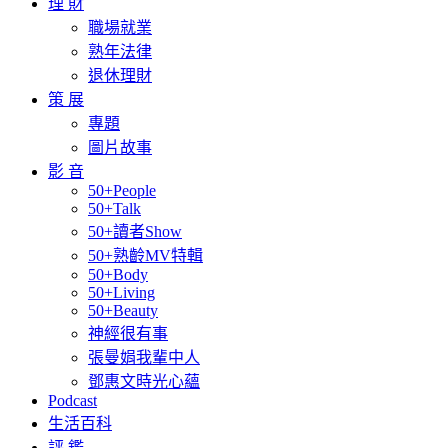
理 財
職場就業
熟年法律
退休理財
策 展
專題
圖片故事
影 音
50+People
50+Talk
50+讀者Show
50+熟齡MV特輯
50+Body
50+Living
50+Beauty
神經很有事
張曼娟我輩中人
鄧惠文時光心蘊
Podcast
生活百科
評 鑑