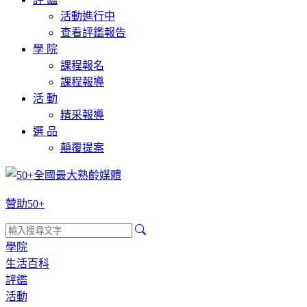
活動進行中
查看評鑑報告
學 院
課程報名
課程報導
活 動
精采報導
選 品
顛覆提案
贊助50+
學院
生活百科
評鑑
活動