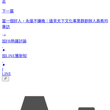
走
下一篇
當一個好人，永遠不嫌晚｜遠見天下文化事業群創辦人高希均
專訪
加FB熱議討論
加LINE獲新知
f
LINE