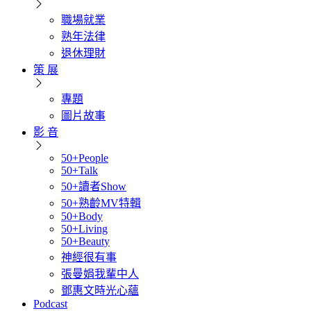
職場就業
熟年法律
退休理財
策 展
專題
圖片故事
影 音
50+People
50+Talk
50+讀者Show
50+熟齡MV特輯
50+Body
50+Living
50+Beauty
神經很有事
張曼娟我輩中人
鄧惠文時光心蘊
Podcast