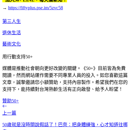
→
https://fiftyplus.pse.im/5zvc58
第三人生
退休生活
藝術文化
用行動支持50+
媒體是推動社會朝向更好改變的關鍵。《50+》目前皆為免費
閱讀，然而網站運作需要不同專業人員的投入。如您喜歡這篇
文章，誠摯邀請您小額贊助，支持內容製作。希望我們在您的
支持下，能持續對台灣熟齡生活有正向啟發、給予人盼望！
贊助50+
上一篇
50歲就是沒時間說假話了！巴奈：把身體練強，心才知道往哪