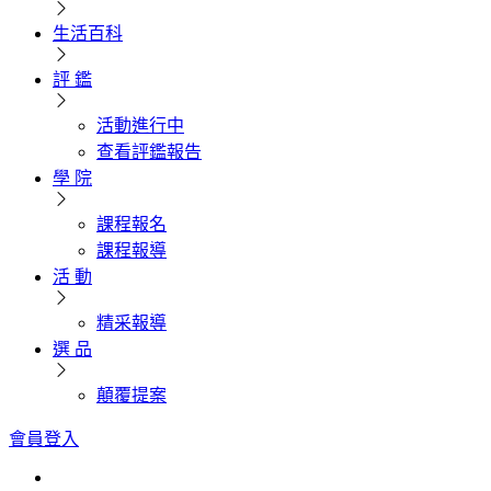
生活百科
評 鑑
活動進行中
查看評鑑報告
學 院
課程報名
課程報導
活 動
精采報導
選 品
顛覆提案
會員登入