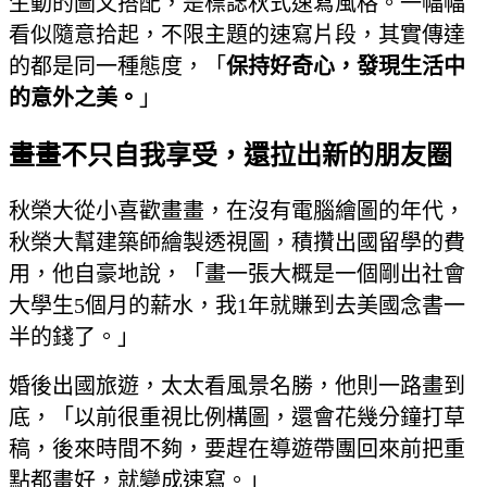
生動的圖文搭配，是標誌秋式速寫風格。一幅幅
看似隨意拾起，不限主題的速寫片段，其實傳達
的都是同一種態度，「
保持好奇心，發現生活中
的意外之美。
」
畫畫不只自我享受，還拉出新的朋友圈
秋榮大從小喜歡畫畫，在沒有電腦繪圖的年代，
秋榮大幫建築師繪製透視圖，積攢出國留學的費
用，他自豪地說，「畫一張大概是一個剛出社會
大學生5個月的薪水，我1年就賺到去美國念書一
半的錢了。」
婚後出國旅遊，太太看風景名勝，他則一路畫到
底，「以前很重視比例構圖，還會花幾分鐘打草
稿，後來時間不夠，要趕在導遊帶團回來前把重
點都畫好，就變成速寫。」