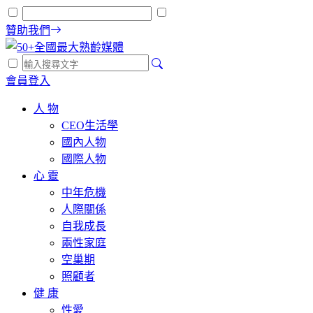
贊助我們
會員登入
人 物
CEO生活學
國內人物
國際人物
心 靈
中年危機
人際關係
自我成長
兩性家庭
空巢期
照顧者
健 康
性愛