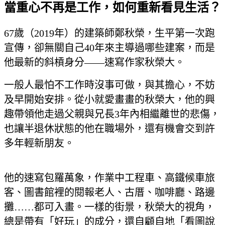
當重心不再是工作，如何重新看見生活？
67歲（2019年）的建築師鄭秋榮，生平第一次跑
宣傳，卻無關自己40年來主導過哪些建案，而是
他最新的斜槓身分——速寫作家秋榮大。
一般人最怕不工作時沒事可做，與其擔心，不妨
及早開始安排。從小就愛畫畫的秋榮大，他的興
趣帶領他走過父親與兄長3年內相繼離世的悲傷，
也讓半退休狀態的他在職場外，還有機會交到許
多年輕新朋友。
他的速寫包羅萬象，作業中工程車、高鐵候車旅
客、圖書館裡的閱報老人、古厝、咖啡廳、路邊
攤……都可入畫。一樣的街景，秋榮大的視角，
總是帶有「好玩」的成分，還自顧自地「看圖說