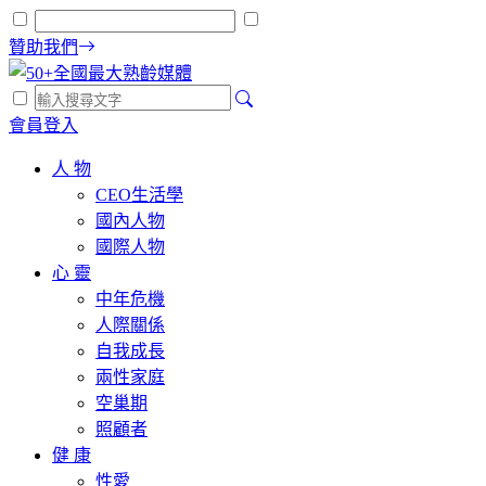
贊助我們
會員登入
人 物
CEO生活學
國內人物
國際人物
心 靈
中年危機
人際關係
自我成長
兩性家庭
空巢期
照顧者
健 康
性愛