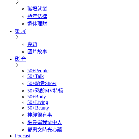
職場就業
熟年法律
退休理財
策 展
專題
圖片故事
影 音
50+People
50+Talk
50+讀者Show
50+熟齡MV特輯
50+Body
50+Living
50+Beauty
神經很有事
張曼娟我輩中人
鄧惠文時光心蘊
Podcast