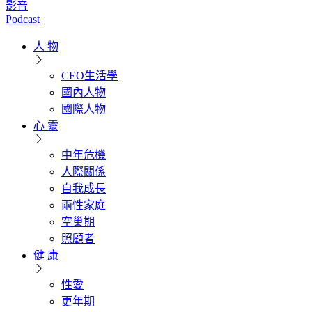
影音
Podcast
人 物
CEO生活學
國內人物
國際人物
心 靈
中年危機
人際關係
自我成長
兩性家庭
空巢期
照顧者
健 康
性愛
更年期