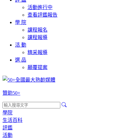
活動進行中
查看評鑑報告
學 院
課程報名
課程報導
活 動
精采報導
選 品
顛覆提案
贊助50+
學院
生活百科
評鑑
活動