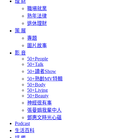
理 財
職場就業
熟年法律
退休理財
策 展
專題
圖片故事
影 音
50+People
50+Talk
50+讀者Show
50+熟齡MV特輯
50+Body
50+Living
50+Beauty
神經很有事
張曼娟我輩中人
鄧惠文時光心蘊
Podcast
生活百科
評 鑑