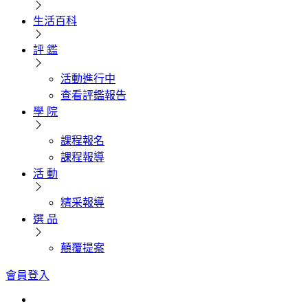
生活百科
評 鑑
活動進行中
查看評鑑報告
學 院
課程報名
課程報導
活 動
精采報導
選 品
顛覆提案
會員登入