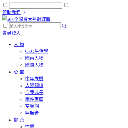
贊助我們
會員登入
人 物
CEO生活學
國內人物
國際人物
心 靈
中年危機
人際關係
自我成長
兩性家庭
空巢期
照顧者
健 康
性愛