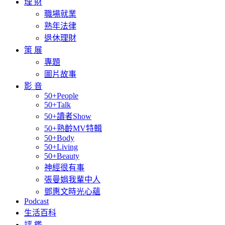
理 財
職場就業
熟年法律
退休理財
策 展
專題
圖片故事
影 音
50+People
50+Talk
50+讀者Show
50+熟齡MV特輯
50+Body
50+Living
50+Beauty
神經很有事
張曼娟我輩中人
鄧惠文時光心蘊
Podcast
生活百科
評 鑑