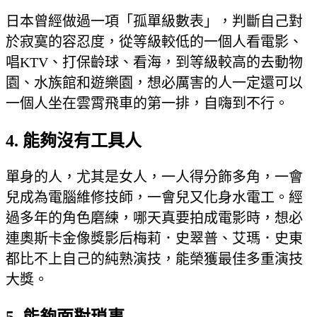
日本曾經做過一項「孤單級數表」，判斷自己對
於寂寞的容忍度，從等級較低的一個人看電影、
唱KTV、打保齡球、看海，到等級較高的去動物
園、水族館和遊樂園，想必厲害的人一定還可以
一個人坐在雲霄飛車的第一排，自嗨到不行。
4. 能夠沒有工具人
單身的人，尤其是女人，一人得分飾多角，一會
兒成為電腦維修技師，一會兒又化身水電工。經
過多年的角色磨練，哪天真要拍成電影時，想必
連奧斯卡金像獎影后梅莉．史翠普、艾瑪．史東
都比不上自己的純熟演技，能榮獲最佳多重演技
大獎。
5. 能夠面對瑣事