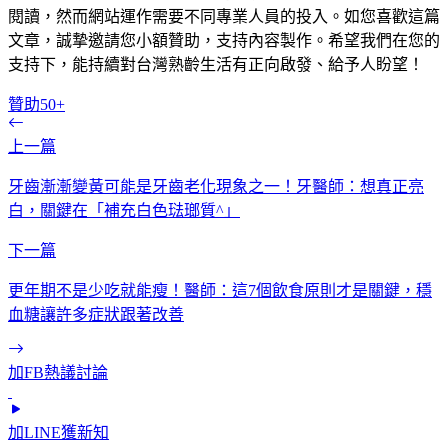
閱讀，然而網站運作需要不同專業人員的投入。如您喜歡這篇
文章，誠摯邀請您小額贊助，支持內容製作。希望我們在您的
支持下，能持續對台灣熟齡生活有正向啟發、給予人盼望！
贊助50+
上一篇
牙齒漸漸變黃可能是牙齒老化現象之一！牙醫師：想真正亮
白，關鍵在「補充白色琺瑯質^」
下一篇
更年期不是少吃就能瘦！醫師：這7個飲食原則才是關鍵，穩
血糖讓許多症狀跟著改善
加FB熱議討論
加LINE獲新知