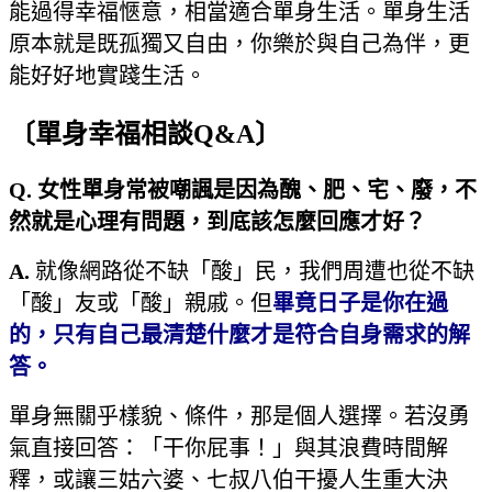
能過得幸福愜意，相當適合單身生活。單身生活
原本就是既孤獨又自由，你樂於與自己為伴，更
能好好地實踐生活。
〔單身幸福相談Q&A〕
Q.
女性單身常被嘲諷是因為醜、肥、宅、廢，不
然就是心理有問題，到底該怎麼回應才好？
A.
就像網路從不缺「酸」民，我們周遭也從不缺
「酸」友或「酸」親戚。但
畢竟日子是你在過
的，只有自己最清楚什麼才是符合自身需求的解
答。
單身無關乎樣貌、條件，那是個人選擇。若沒勇
氣直接回答：「干你屁事！」與其浪費時間解
釋，或讓三姑六婆、七叔八伯干擾人生重大決