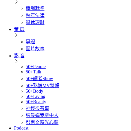
職場就業
熟年法律
退休理財
策 展
專題
圖片故事
影 音
50+People
50+Talk
50+讀者Show
50+熟齡MV特輯
50+Body
50+Living
50+Beauty
神經很有事
張曼娟我輩中人
鄧惠文時光心蘊
Podcast