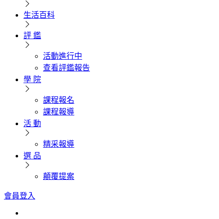
生活百科
評 鑑
活動進行中
查看評鑑報告
學 院
課程報名
課程報導
活 動
精采報導
選 品
顛覆提案
會員登入