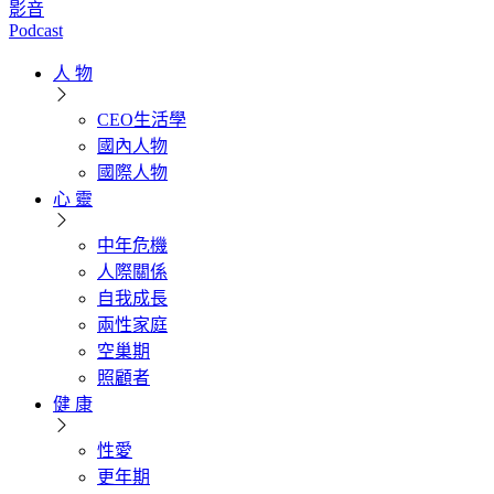
影音
Podcast
人 物
CEO生活學
國內人物
國際人物
心 靈
中年危機
人際關係
自我成長
兩性家庭
空巢期
照顧者
健 康
性愛
更年期