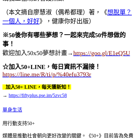
（本文摘自廖慧淑（偶希都理）著，《
想脫單？
一個人，好好
》，健康你好出版）
※
50
後你有哪些夢想？一起來完成
50
件想做的
事！
歡迎加入50x50夢想計畫
→
https://goo.gl/E1eQ5U
☆加入50+LINE，每日資訊不漏接！
https://line.me/R/ti/p/%40efu3793r
加入50+ LINE，每天獲新知！
→
https://fiftyplus.pse.im/5zvc58
單身生活
用行動支持50+
媒體是推動社會朝向更好改變的關鍵。《50+》目前皆為免費