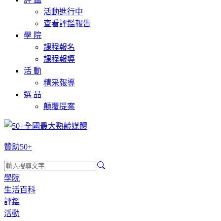
活動進行中
查看評鑑報告
學 院
課程報名
課程報導
活 動
精采報導
選 品
顛覆提案
贊助50+
學院
生活百科
評鑑
活動