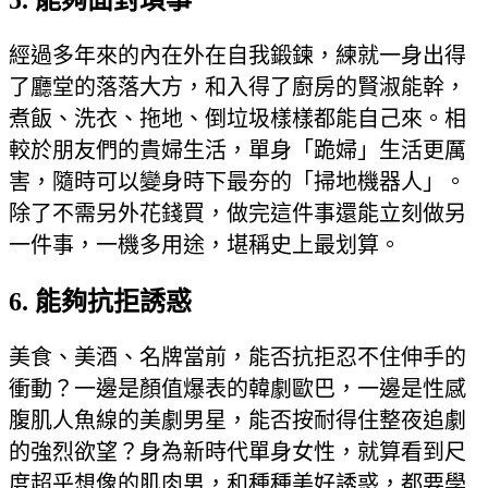
經過多年來的內在外在自我鍛鍊，練就一身出得
了廳堂的落落大方，和入得了廚房的賢淑能幹，
煮飯、洗衣、拖地、倒垃圾樣樣都能自己來。相
較於朋友們的貴婦生活，單身「跪婦」生活更厲
害，隨時可以變身時下最夯的「掃地機器人」。
除了不需另外花錢買，做完這件事還能立刻做另
一件事，一機多用途，堪稱史上最划算。
6. 能夠抗拒誘惑
美食、美酒、名牌當前，能否抗拒忍不住伸手的
衝動？一邊是顏值爆表的韓劇歐巴，一邊是性感
腹肌人魚線的美劇男星，能否按耐得住整夜追劇
的強烈欲望？身為新時代單身女性，就算看到尺
度超乎想像的肌肉男，和種種美好誘惑，都要學