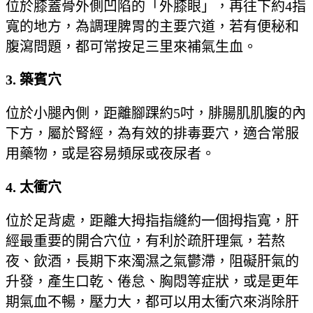
位於膝蓋骨外側凹陷的「外膝眼」，再往下約4指
寬的地方，為調理脾胃的主要穴道，若有便秘和
腹瀉問題，都可常按足三里來補氣生血。
3. 築賓穴
位於小腿內側，距離腳踝約5吋，腓腸肌肌腹的內
下方，屬於腎經，為有效的排毒要穴，適合常服
用藥物，或是容易頻尿或夜尿者。
4. 太衝穴
位於足背處，距離大拇指指縫約一個拇指寬，肝
經最重要的開合穴位，有利於疏肝理氣，若熬
夜、飲酒，長期下來濁濕之氣鬱滯，阻礙肝氣的
升發，產生口乾、倦怠、胸悶等症狀，或是更年
期氣血不暢，壓力大，都可以用太衝穴來消除肝