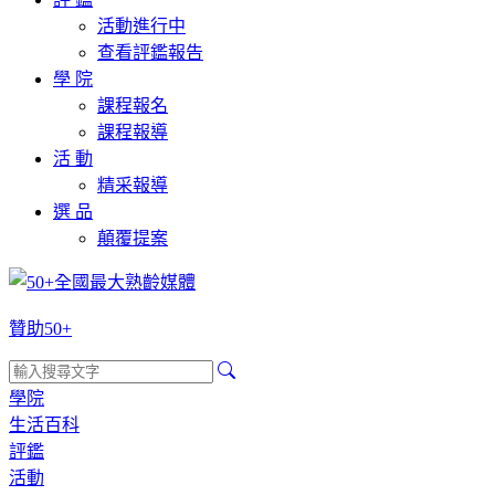
活動進行中
查看評鑑報告
學 院
課程報名
課程報導
活 動
精采報導
選 品
顛覆提案
贊助50+
學院
生活百科
評鑑
活動