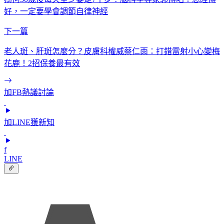
好，一定要學會調節自律神經
下一篇
老人斑、肝斑怎麼分？皮膚科權威蔡仁雨：打錯雷射小心變梅
花鹿！2招保養最有效
加FB熱議討論
加LINE獲新知
f
LINE