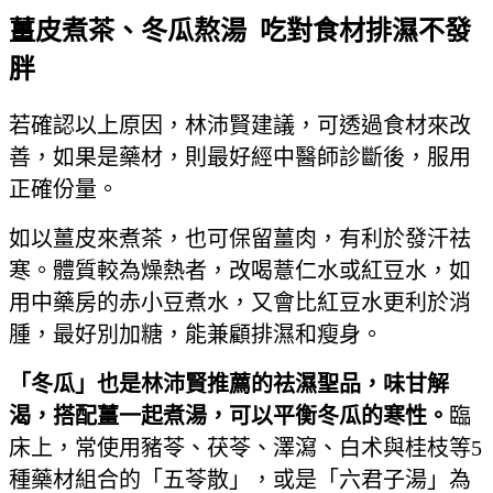
薑皮煮茶、冬瓜熬湯 吃對食材排濕不發
胖
若確認以上原因，林沛賢建議，可透過食材來改
善，如果是藥材，則最好經中醫師診斷後，服用
正確份量。
如以薑皮來煮茶，也可保留薑肉，有利於發汗祛
寒。體質較為燥熱者，改喝薏仁水或紅豆水，如
用中藥房的赤小豆煮水，又會比紅豆水更利於消
腫，最好別加糖，能兼顧排濕和瘦身。
「冬瓜」也是林沛賢推薦的祛濕聖品，味甘解
渴，搭配薑一起煮湯，可以平衡冬瓜的寒性。
臨
床上，常使用豬苓、茯苓、澤瀉、白术與桂枝等5
種藥材組合的「五苓散」，或是「六君子湯」為