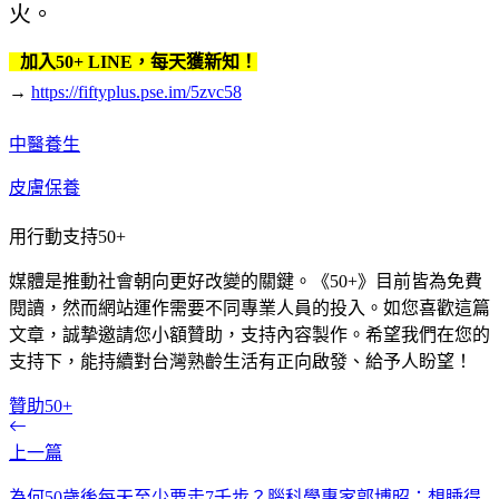
火。
加入50+ LINE，每天獲新知！
→
https://fiftyplus.pse.im/5zvc58
中醫養生
皮膚保養
用行動支持50+
媒體是推動社會朝向更好改變的關鍵。《50+》目前皆為免費
閱讀，然而網站運作需要不同專業人員的投入。如您喜歡這篇
文章，誠摯邀請您小額贊助，支持內容製作。希望我們在您的
支持下，能持續對台灣熟齡生活有正向啟發、給予人盼望！
贊助50+
上一篇
為何50歲後每天至少要走7千步？腦科學專家郭博昭：想睡得