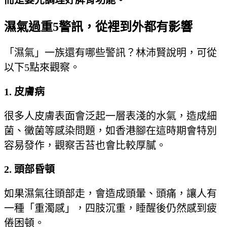
而是要先調理好脾胃功能。
濕氣過重5警訊，從裡到外都有影響
「濕氣」一族還有哪些警訊？林沛賢說明，可從
以下5點來觀察。
1. 皮膚病
很多人皮膚表面會泛起一層表淺的水氣，造成細
菌、黴菌等感染問題，如香港腳在這時期會特別
容易發作，觀察舌苔也會比較厚膩。
2. 頭部昏頓
如果濕氣往頭部走，會造成頭暈、頭痛，讓人有
一種「重濁感」，四肢沉重，睡醒後仍然感到疲
倦困頓。