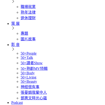
職場就業
熟年法律
退休理財
策 展
專題
圖片故事
影 音
50+People
50+Talk
50+讀者Show
50+熟齡MV特輯
50+Body
50+Living
50+Beauty
神經很有事
張曼娟我輩中人
鄧惠文時光心蘊
Podcast