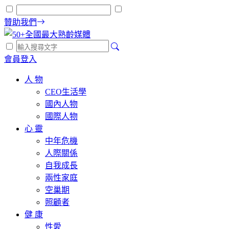
贊助我們
會員登入
人 物
CEO生活學
國內人物
國際人物
心 靈
中年危機
人際關係
自我成長
兩性家庭
空巢期
照顧者
健 康
性愛