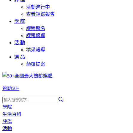
活動進行中
查看評鑑報告
學 院
課程報名
課程報導
活 動
精采報導
選 品
顛覆提案
贊助50+
學院
生活百科
評鑑
活動