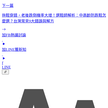
下一篇
拖鞋穿錯，老後跌倒機率大增！選鞋師解析：中高齡防跌鞋怎
麼選？台灣常見9大錯誤與解方
加FB熱議討論
加LINE獲新知
f
LINE