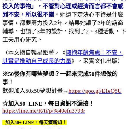
投入的事物」，不管對心理或經濟而言都不會感
到不安，所以很不錯
。她還下定決心不管是什麼
事情，都要努力投入2年。結果她讀了2年的諮商
輔導，也讀了3年的設計，找到了2、3種活動，下
工夫用心研究。
（本文摘自韓星姬著，《
擁抱年齡焦慮：不安，
其實是推動自己成長的力量
》，采實文化出版）
※
50
後你有哪些夢想？一起來完成
50
件想做的
事！
歡迎加入50x50夢想計畫
→
https://goo.gl/E1eQ5U
☆加入50+LINE，每日資訊不漏接！
https://line.me/R/ti/p/%40efu3793r
加入50+ LINE，每天獲新知！