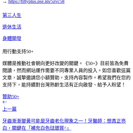
→
https://fiftyplus.pse.im/5zvc58
第三人生
退休生活
身體開發
用行動支持50+
媒體是推動社會朝向更好改變的關鍵。《50+》目前皆為免費
閱讀，然而網站運作需要不同專業人員的投入。如您喜歡這篇
文章，誠摯邀請您小額贊助，支持內容製作。希望我們在您的
支持下，能持續對台灣熟齡生活有正向啟發、給予人盼望！
贊助50+
上一篇
牙齒漸漸變黃可能是牙齒老化現象之一！牙醫師：想真正亮
白，關鍵在「補充白色琺瑯質^」