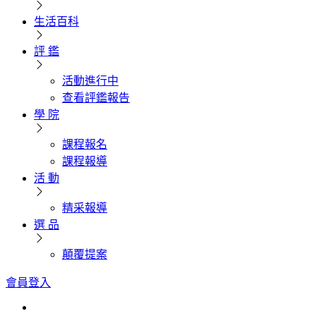
生活百科
評 鑑
活動進行中
查看評鑑報告
學 院
課程報名
課程報導
活 動
精采報導
選 品
顛覆提案
會員登入