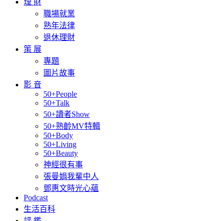
理 財
職場就業
熟年法律
退休理財
策 展
專題
圖片故事
影 音
50+People
50+Talk
50+讀者Show
50+熟齡MV特輯
50+Body
50+Living
50+Beauty
神經很有事
張曼娟我輩中人
鄧惠文時光心蘊
Podcast
生活百科
評 鑑