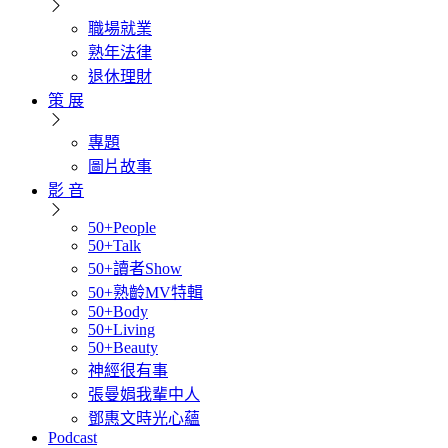
職場就業
熟年法律
退休理財
策 展
專題
圖片故事
影 音
50+People
50+Talk
50+讀者Show
50+熟齡MV特輯
50+Body
50+Living
50+Beauty
神經很有事
張曼娟我輩中人
鄧惠文時光心蘊
Podcast