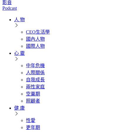
影音
Podcast
人 物
CEO生活學
國內人物
國際人物
心 靈
中年危機
人際關係
自我成長
兩性家庭
空巢期
照顧者
健 康
性愛
更年期