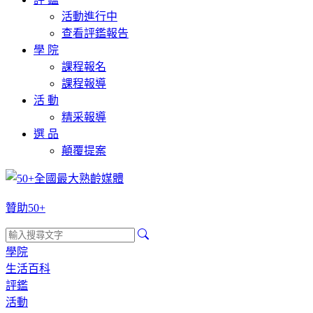
活動進行中
查看評鑑報告
學 院
課程報名
課程報導
活 動
精采報導
選 品
顛覆提案
贊助50+
學院
生活百科
評鑑
活動