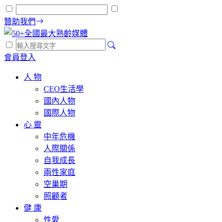
贊助我們
會員登入
人 物
CEO生活學
國內人物
國際人物
心 靈
中年危機
人際關係
自我成長
兩性家庭
空巢期
照顧者
健 康
性愛