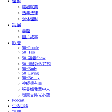
理 財
職場就業
熟年法律
退休理財
策 展
專題
圖片故事
影 音
50+People
50+Talk
50+讀者Show
50+熟齡MV特輯
50+Body
50+Living
50+Beauty
神經很有事
張曼娟我輩中人
鄧惠文時光心蘊
Podcast
生活百科
評 鑑