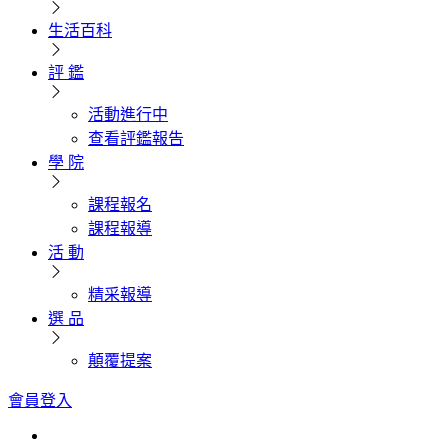
生活百科
評 鑑
活動進行中
查看評鑑報告
學 院
課程報名
課程報導
活 動
精采報導
選 品
顛覆提案
會員登入