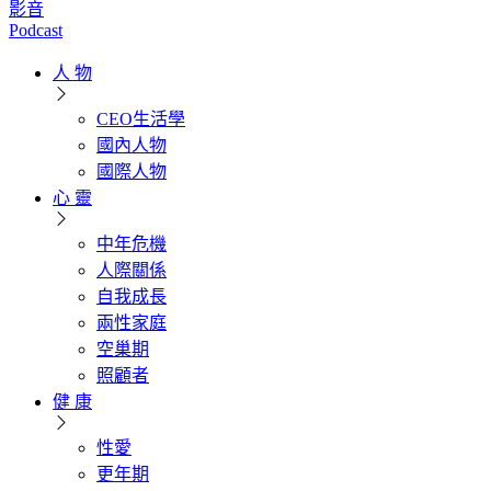
影音
Podcast
人 物
CEO生活學
國內人物
國際人物
心 靈
中年危機
人際關係
自我成長
兩性家庭
空巢期
照顧者
健 康
性愛
更年期