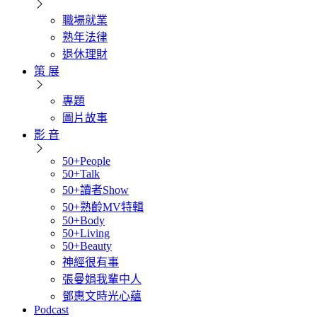
職場就業
熟年法律
退休理財
策 展
專題
圖片故事
影 音
50+People
50+Talk
50+讀者Show
50+熟齡MV特輯
50+Body
50+Living
50+Beauty
神經很有事
張曼娟我輩中人
鄧惠文時光心蘊
Podcast