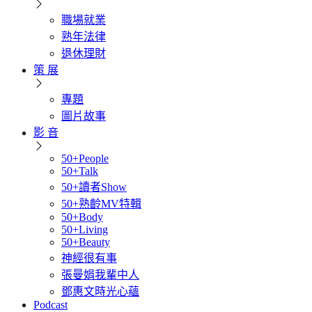
職場就業
熟年法律
退休理財
策 展
專題
圖片故事
影 音
50+People
50+Talk
50+讀者Show
50+熟齡MV特輯
50+Body
50+Living
50+Beauty
神經很有事
張曼娟我輩中人
鄧惠文時光心蘊
Podcast