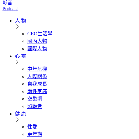
影音
Podcast
人 物
CEO生活學
國內人物
國際人物
心 靈
中年危機
人際關係
自我成長
兩性家庭
空巢期
照顧者
健 康
性愛
更年期