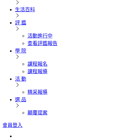
生活百科
評 鑑
活動進行中
查看評鑑報告
學 院
課程報名
課程報導
活 動
精采報導
選 品
顛覆提案
會員登入