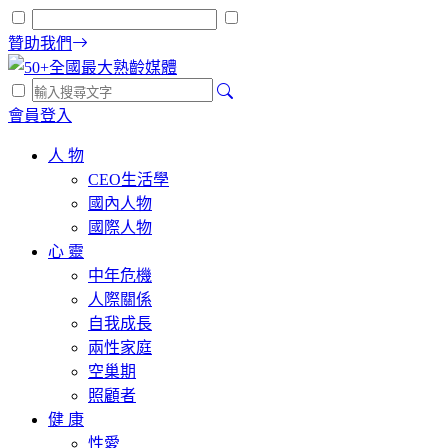
贊助我們
會員登入
人 物
CEO生活學
國內人物
國際人物
心 靈
中年危機
人際關係
自我成長
兩性家庭
空巢期
照顧者
健 康
性愛