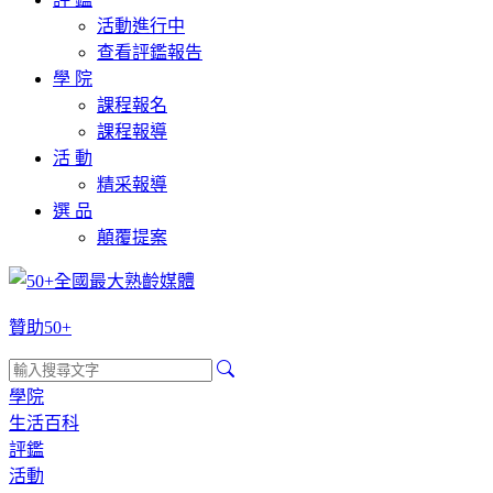
活動進行中
查看評鑑報告
學 院
課程報名
課程報導
活 動
精采報導
選 品
顛覆提案
贊助50+
學院
生活百科
評鑑
活動