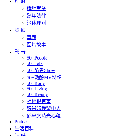
理 財
職場就業
熟年法律
退休理財
策 展
專題
圖片故事
影 音
50+People
50+Talk
50+讀者Show
50+熟齡MV特輯
50+Body
50+Living
50+Beauty
神經很有事
張曼娟我輩中人
鄧惠文時光心蘊
Podcast
生活百科
評 鑑