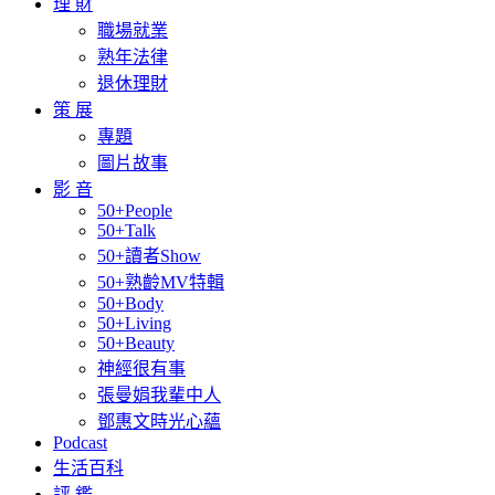
理 財
職場就業
熟年法律
退休理財
策 展
專題
圖片故事
影 音
50+People
50+Talk
50+讀者Show
50+熟齡MV特輯
50+Body
50+Living
50+Beauty
神經很有事
張曼娟我輩中人
鄧惠文時光心蘊
Podcast
生活百科
評 鑑