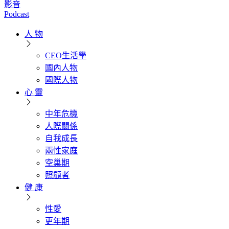
影音
Podcast
人 物
CEO生活學
國內人物
國際人物
心 靈
中年危機
人際關係
自我成長
兩性家庭
空巢期
照顧者
健 康
性愛
更年期