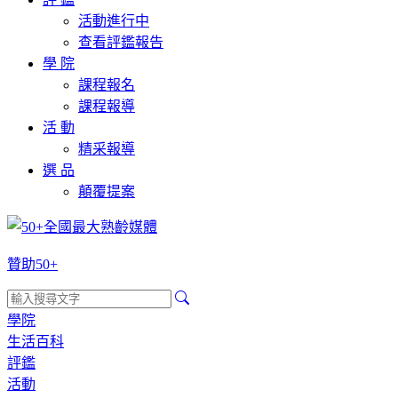
活動進行中
查看評鑑報告
學 院
課程報名
課程報導
活 動
精采報導
選 品
顛覆提案
贊助50+
學院
生活百科
評鑑
活動