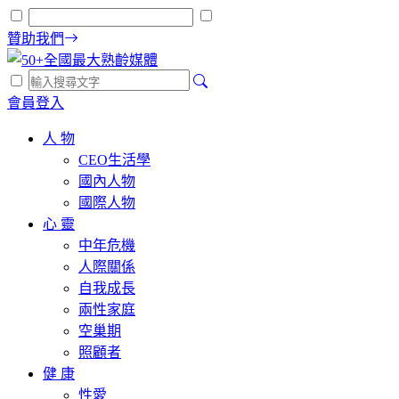
贊助我們
會員登入
人 物
CEO生活學
國內人物
國際人物
心 靈
中年危機
人際關係
自我成長
兩性家庭
空巢期
照顧者
健 康
性愛