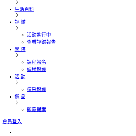
生活百科
評 鑑
活動進行中
查看評鑑報告
學 院
課程報名
課程報導
活 動
精采報導
選 品
顛覆提案
會員登入