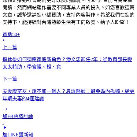
媒體是推動社會朝向更好改變的關鍵。《50+》目前皆為免費
閱讀，然而網站運作需要不同專業人員的投入。如您喜歡這篇
文章，誠摯邀請您小額贊助，支持內容製作。希望我們在您的
支持下，能持續對台灣熟齡生活有正向啟發、給予人盼望！
贊助50+
上一篇
退休後如何適應家庭新角色？潘文忠卸任2年：從教育部長變
太太特助，學會慢、輕、寬
下一篇
夫妻變室友，還不如一個人？袁瑋醫師：避免婚內孤獨，給更
年期夫妻的4個建議
加FB熱議討論
加LINE獲新知