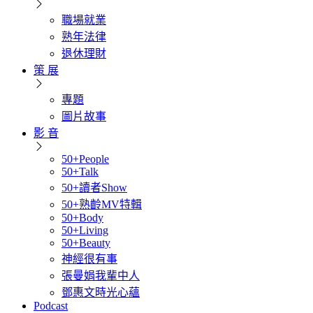
職場就業
熟年法律
退休理財
策 展
專題
圖片故事
影 音
50+People
50+Talk
50+讀者Show
50+熟齡MV特輯
50+Body
50+Living
50+Beauty
神經很有事
張曼娟我輩中人
鄧惠文時光心蘊
Podcast