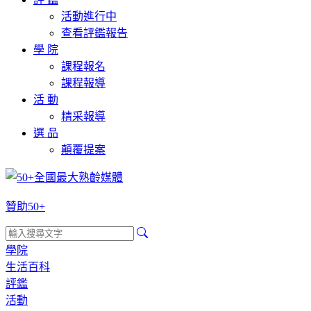
活動進行中
查看評鑑報告
學 院
課程報名
課程報導
活 動
精采報導
選 品
顛覆提案
贊助50+
學院
生活百科
評鑑
活動