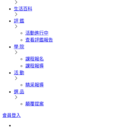
生活百科
評 鑑
活動進行中
查看評鑑報告
學 院
課程報名
課程報導
活 動
精采報導
選 品
顛覆提案
會員登入