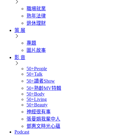
職場就業
熟年法律
退休理財
策 展
專題
圖片故事
影 音
50+People
50+Talk
50+讀者Show
50+熟齡MV特輯
50+Body
50+Living
50+Beauty
神經很有事
張曼娟我輩中人
鄧惠文時光心蘊
Podcast