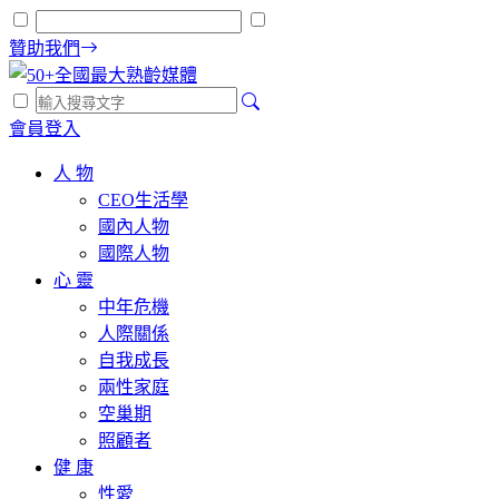
贊助我們
會員登入
人 物
CEO生活學
國內人物
國際人物
心 靈
中年危機
人際關係
自我成長
兩性家庭
空巢期
照顧者
健 康
性愛