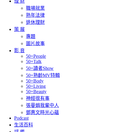
理 財
職場就業
熟年法律
退休理財
策 展
專題
圖片故事
影 音
50+People
50+Talk
50+讀者Show
50+熟齡MV特輯
50+Body
50+Living
50+Beauty
神經很有事
張曼娟我輩中人
鄧惠文時光心蘊
Podcast
生活百科
評 鑑