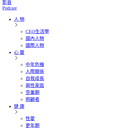
影音
Podcast
人 物
CEO生活學
國內人物
國際人物
心 靈
中年危機
人際關係
自我成長
兩性家庭
空巢期
照顧者
健 康
性愛
更年期