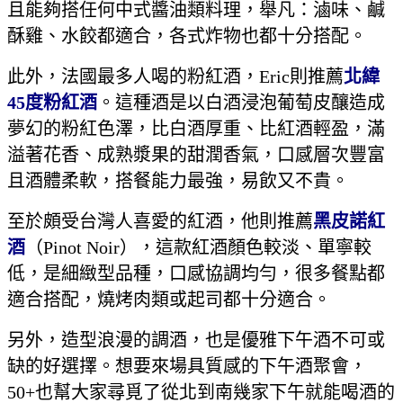
且能夠搭任何中式醬油類料理，舉凡：滷味、鹹
酥雞、水餃都適合，各式炸物也都十分搭配。
此外，法國最多人喝的粉紅酒，Eric則推薦
北緯
45
度粉紅酒
。這種酒是以白酒浸泡葡萄皮釀造成
夢幻的粉紅色澤，比白酒厚重、比紅酒輕盈，滿
溢著花香、成熟漿果的甜潤香氣，口感層次豐富
且酒體柔軟，搭餐能力最強，易飲又不貴。
至於頗受台灣人喜愛的紅酒，他則推薦
黑皮諾紅
酒
（Pinot Noir），這款紅酒顏色較淡、單寧較
低，是細緻型品種，口感協調均勻，很多餐點都
適合搭配，燒烤肉類或起司都十分適合。
另外，造型浪漫的調酒，也是優雅下午酒不可或
缺的好選擇。想要來場具質感的下午酒聚會，
50+也幫大家尋覓了從北到南幾家下午就能喝酒的