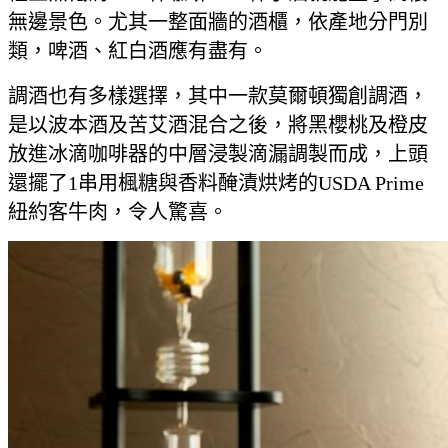
無邊景色。尤其一整面牆的酒櫃，依產地分門別
類，啤酒、紅白酒應有盡有。
調酒也有多樣選擇，其中一款莫爾頓獨創調酒，
是以波本酒及苦艾酒混合之後，將黑櫻桃及橙皮
放進冰滴咖啡器的中層浸製滴漏調製而成，上頭
還擺了1串用楓糖與香料醃漬烘烤的USDA Prime
紐約客牛肉，令人驚喜。