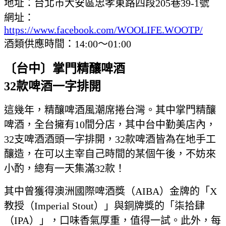
地址：台北市大安區忠孝東路四段205巷39-1號
網址：
https://www.facebook.com/WOOLIFE.WOOTP/
酒類供應時間：14:00～01:00
〔台中〕
掌門精釀啤酒
32
款啤酒一字排開
這幾年，精釀啤酒風潮席捲台灣。其中掌門精釀
啤酒，全台擁有10間分店，其中台中勤美店內，
32支啤酒酒頭一字排開，32款啤酒皆為在地手工
釀造，在可以主宰自己時間的某個午後，不妨來
小酌，總有一天集滿32款！
其中曾獲得澳洲國際啤酒獎（AIBA）金牌的「X
教授（Imperial Stout）」與銅牌獎的「柒拾肆
（IPA）」，口味香氣厚重，值得一試。此外，每