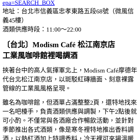
epa=SEARCH_BOX
地址：台北市信義區忠孝東路五段68號（微風信
義45樓）
酒類供應時段：11:00～22:00
〔台北〕
Modism Caf
é
松江南京店
工業風咖啡館裡喝調酒
挾著台中的高人氣揮軍北上，Modism Café摩德年
代台北松江南京店，以斑駁紅磚牆面、刻意裸露
管線的工業風風格呈現。
雖名為咖啡館，但酒單占滿整整2頁，還特地找來
一名吧檯手，負責酒類供應與調製，下午2點後就
可小酌。不僅常與各酒廠合作暢飲活動，並針對
季節推出各式酒類，像是寒冬裡特地推出香料調
酒，以熱紅酒加上特調香料，冷天裡可來場溫暖