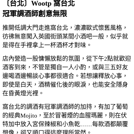
〔台北〕Wootp
窩台北
冠軍調酒師創意無限
推開低調大門走進窩台北，濃濃歐式懷舊風格，
彷彿無意闖入英國街頭某間小酒吧一般，似乎就
是得在手裡拿上一杯酒杯才對味。
店內營造一股慵懶放鬆的氛圍，從下午2點就歡迎
酒客到來，不管是獨自一人小酌，或與三五好友
邊喝酒邊暢談心事都很適合。若想讓釋放心事，
即使是白天，酒精催化後的眼淚，也能安全隱身
在昏黃燈光裡。
窩台北的調酒有冠軍調酒師的加持，有加了葡萄
的經典Mojito，至於冒著煙的血腥瑪麗，則在伏
特加中放入宮保辣椒和小魚乾……每款酒都顛覆
想像，卻又順口得這麼理所當然。