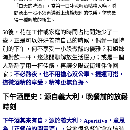
「白天的啤酒」，當第一口冰涼啤酒咕嚕入喉，瞬
間湧出一股不須再遵循上班族規則的快樂，彷彿獲
得一種解放的新生。
50後，花在工作或家庭的時間占比開始少了一
些，正是可以好好善待自己的時候，偶爾一個特
別的下午，何不享受一小段微醺的優雅？和姐妹
淘對飲一杯，悠悠閒聊解放生活壓力；或是一個
人靜靜享用一杯佳釀，再讓夕陽或街燈伴你回
家；
不必熬夜，也不用擔心沒公車、捷運可搭，
這微酒精的享受，精神更無負擔。
下午酒歷史：源自義大利，晚餐前的放鬆
時刻
下午酒其來有自，源於義大利，Aperitivo，意思
為「正餐前的開胃酒」
，
當地很多餐館會在這時