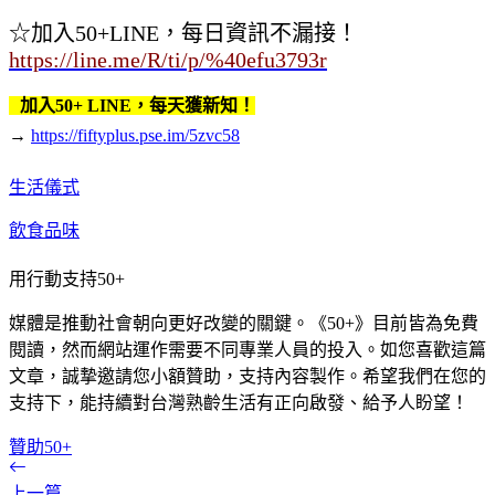
☆加入50+LINE，每日資訊不漏接！
https://line.me/R/ti/p/%40efu3793r
加入50+ LINE，每天獲新知！
→
https://fiftyplus.pse.im/5zvc58
生活儀式
飲食品味
用行動支持50+
媒體是推動社會朝向更好改變的關鍵。《50+》目前皆為免費
閱讀，然而網站運作需要不同專業人員的投入。如您喜歡這篇
文章，誠摯邀請您小額贊助，支持內容製作。希望我們在您的
支持下，能持續對台灣熟齡生活有正向啟發、給予人盼望！
贊助50+
上一篇