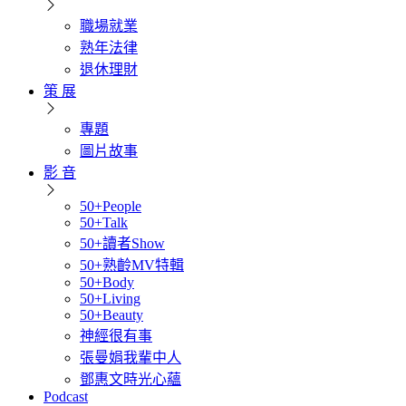
職場就業
熟年法律
退休理財
策 展
專題
圖片故事
影 音
50+People
50+Talk
50+讀者Show
50+熟齡MV特輯
50+Body
50+Living
50+Beauty
神經很有事
張曼娟我輩中人
鄧惠文時光心蘊
Podcast