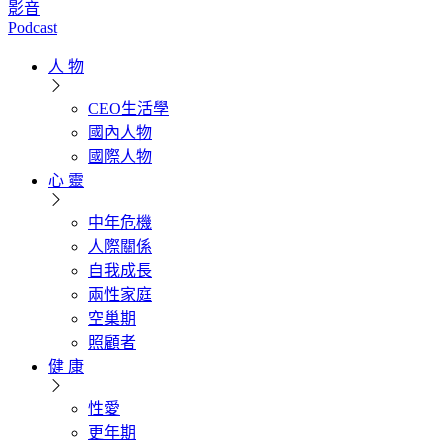
影音
Podcast
人 物
CEO生活學
國內人物
國際人物
心 靈
中年危機
人際關係
自我成長
兩性家庭
空巢期
照顧者
健 康
性愛
更年期