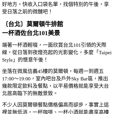
好地方，快收入口袋名單，找個特別的午後，享
受日落之前的微醺吧！
〔台北〕
莫爾頓牛排館
一杯酒佐台北
101
美景
端著一杯酒輕啜，一面欣賞台北101引領的天際
線，從日落到夜燈亮起的光影變化，多麼「Taipei
Style」的愜意午後！
坐落在微風信義45樓的莫爾頓，每週一到週五
17:00～19:00，室內吧台及戶外Sky Bar區，推出
幾款限定飲料及餐點，以平易價格就能享受大台
北居高臨下的無敵景致。
不少人因莫爾頓餐點價格偏高而卻步，事實上這
裡並無低消，一杯咖啡、一杯小酒就能盡享高樓