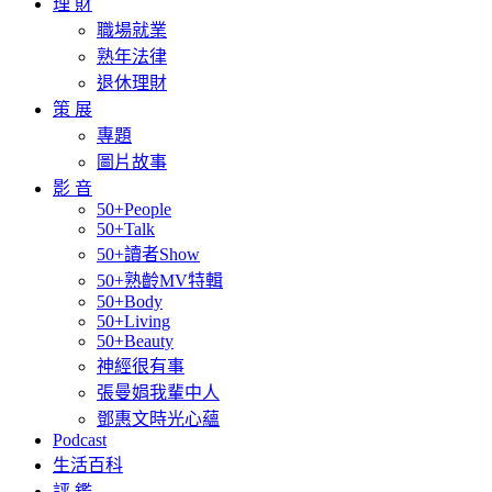
理 財
職場就業
熟年法律
退休理財
策 展
專題
圖片故事
影 音
50+People
50+Talk
50+讀者Show
50+熟齡MV特輯
50+Body
50+Living
50+Beauty
神經很有事
張曼娟我輩中人
鄧惠文時光心蘊
Podcast
生活百科
評 鑑