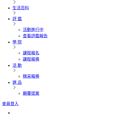
生活百科
評 鑑
活動進行中
查看評鑑報告
學 院
課程報名
課程報導
活 動
精采報導
選 品
顛覆提案
會員登入