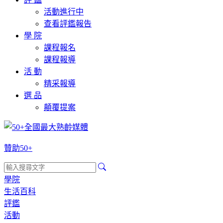
活動進行中
查看評鑑報告
學 院
課程報名
課程報導
活 動
精采報導
選 品
顛覆提案
贊助50+
學院
生活百科
評鑑
活動