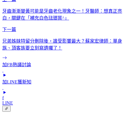
牙齒漸漸變黃可能是牙齒老化現象之一！牙醫師：想真正亮
白，關鍵在「補充白色琺瑯質^」
下一篇
兄弟姊妹特留分刪除後，誰受影響最大？蘇家宏律師：單身
族、頂客族要立刻寫遺囑了！
加FB熱議討論
加LINE獲新知
f
LINE