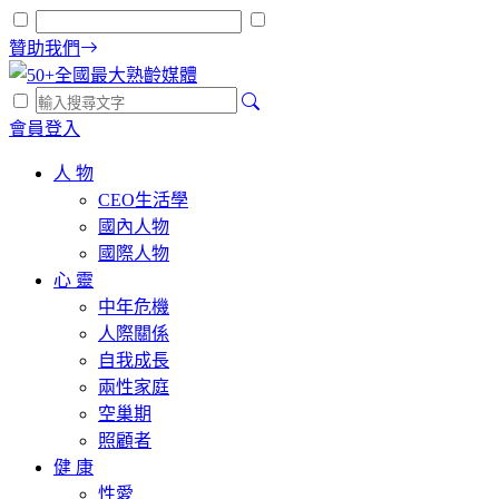
贊助我們
會員登入
人 物
CEO生活學
國內人物
國際人物
心 靈
中年危機
人際關係
自我成長
兩性家庭
空巢期
照顧者
健 康
性愛