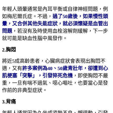
年輕人頭暈通常是內耳平衡或自律神經問題，例
如梅尼爾氏症。不過，
過了
50
歲後，如果慢性頭
暈，又合併其他失能症狀，就必須懷疑是血管出
問題
，若沒有及時使用血栓溶解劑緩解，下一步
就可能是缺血性腦中風發作。
2.
胸悶
將近5成高齡患者，心臟病症狀會表現出胸悶不
適，又有
許多案例為
40
、50
歲青壯年，卻遭到心
肌梗塞「突擊」，引發猝死危機
，即使胸悶不嚴
重，一旦有喘不過氣、噁心嘔吐，也要當心是發
作前的非典型症狀。
3.
背痛