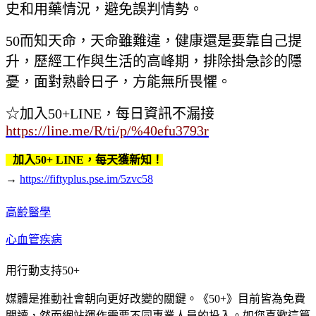
史和用藥情況，避免誤判情勢。
50而知天命，天命雖難違，健康還是要靠自己提
升，歷經工作與生活的高峰期，排除掛急診的隱
憂，面對熟齡日子，方能無所畏懼。
☆加入50+LINE，每日資訊不漏接
https://line.me/R/ti/p/%40efu3793r
加入50+ LINE，每天獲新知！
→
https://fiftyplus.pse.im/5zvc58
高齡醫學
心血管疾病
用行動支持50+
媒體是推動社會朝向更好改變的關鍵。《50+》目前皆為免費
閱讀，然而網站運作需要不同專業人員的投入。如您喜歡這篇