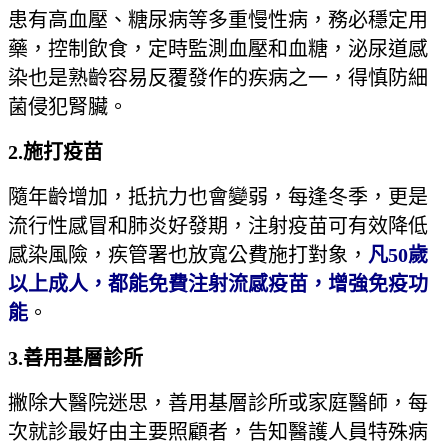
患有高血壓、糖尿病等多重慢性病，務必穩定用
藥，控制飲食，定時監測血壓和血糖，泌尿道感
染也是熟齡容易反覆發作的疾病之一，得慎防細
菌侵犯腎臟。
2.
施打疫苗
隨年齡增加，抵抗力也會變弱，每逢冬季，更是
流行性感冒和肺炎好發期，注射疫苗可有效降低
感染風險，疾管署也放寬公費施打對象，
凡
50
歲
以上成人，都能免費注射流感疫苗，增強免疫功
能
。
3.
善用基層診所
撇除大醫院迷思，善用基層診所或家庭醫師，每
次就診最好由主要照顧者，告知醫護人員特殊病