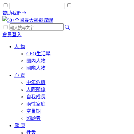
贊助我們
會員登入
人 物
CEO生活學
國內人物
國際人物
心 靈
中年危機
人際關係
自我成長
兩性家庭
空巢期
照顧者
健 康
性愛