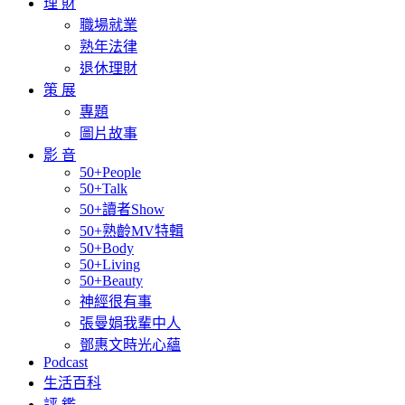
理 財
職場就業
熟年法律
退休理財
策 展
專題
圖片故事
影 音
50+People
50+Talk
50+讀者Show
50+熟齡MV特輯
50+Body
50+Living
50+Beauty
神經很有事
張曼娟我輩中人
鄧惠文時光心蘊
Podcast
生活百科
評 鑑