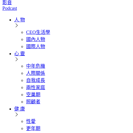
影音
Podcast
人 物
CEO生活學
國內人物
國際人物
心 靈
中年危機
人際關係
自我成長
兩性家庭
空巢期
照顧者
健 康
性愛
更年期