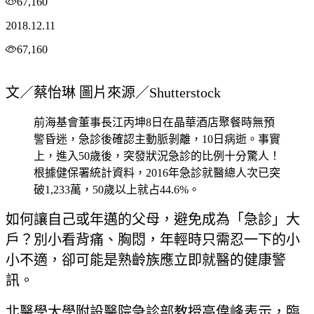
67,160
2018.12.11
67,160
文／蔡怡琳 圖片來源／Shutterstock
前海基會董事長江丙坤8日在晶華酒店聚餐時無預
警昏迷，急診後確認主動脈剝離，10日病逝。事實
上，進入50歲後，突發狀況急診的比例十分驚人！
根據健保署統計資料，2016年急診就醫總人次已突
破1,233萬，50歲以上就占44.6%。
如何讓自己或年邁的父母，避免成為「急診」大
戶？別小看背痛、胸悶，年輕時只需忍一下的小
小不適，卻可能是熟齡族應立即就醫的健康警
訊。
北醫學大學附設醫院急診部教授高偉峰表示，
臨