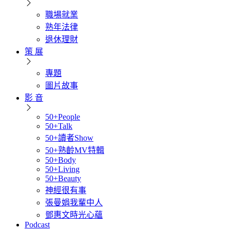
職場就業
熟年法律
退休理財
策 展
專題
圖片故事
影 音
50+People
50+Talk
50+讀者Show
50+熟齡MV特輯
50+Body
50+Living
50+Beauty
神經很有事
張曼娟我輩中人
鄧惠文時光心蘊
Podcast