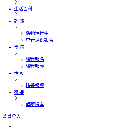
生活百科
評 鑑
活動進行中
查看評鑑報告
學 院
課程報名
課程報導
活 動
精采報導
選 品
顛覆提案
會員登入