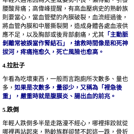
年輕人通常因為久坐或姿勢不良、懶得動，引發
腰酸背痛；高偉峰提醒，有高血壓病史的熟齡族
則要當心，當血管壁的內膜破裂，血流經過後，
將血管內膜和中層撕裂開，造成身體各處血液供
應不足，以及胸部或後背部劇痛，尤其
「主動脈
剝離常被誤當作腎結石」，搶救時間像是和死神
拔河，疼痛拖愈久，死亡風險也愈高。
4.
拉肚子
乍看為吃壞東西，一般而言跑廁所次數多、量也
多，
如果是次數多，量卻少，又稱為「裡急後
重」，嚴重時就是腹膜炎、腸出血的前兆。
5.
跌倒
年輕人跌倒多半是走路漫不經心，哪裡摔跤就從
哪裡再站起來，熟齡族群卻禁不起這一跌，骨折