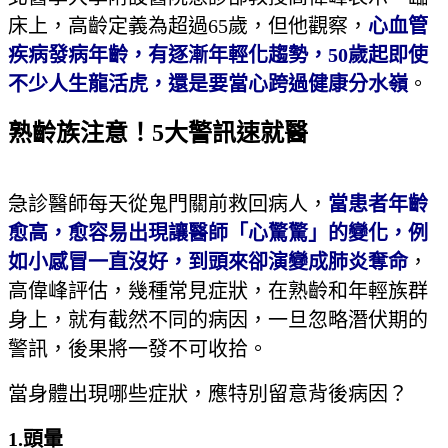
床上，高齡定義為超過65歲，但他觀察，
心血管
疾病發病年齡，有逐漸年輕化趨勢，
50
歲起即使
不少人生龍活虎，還是要當心跨過健康分水嶺
。
熟齡族注意！5大警訊速就醫
急診醫師每天從鬼門關前救回病人，
當患者年齡
愈高，愈容易出現讓醫師「心驚驚」的變化，例
如小感冒一直沒好，到頭來卻演變成肺炎奪命
，
高偉峰評估，幾種常見症狀，在熟齡和年輕族群
身上，就有截然不同的病因，一旦忽略潛伏期的
警訊，後果將一發不可收拾。
當身體出現哪些症狀，應特別留意背後病因？
1.
頭暈