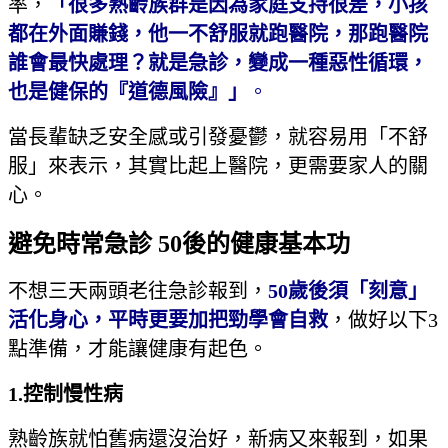
率，
「很多熟齡族群是因為家庭支持很差，小孩
都在外面賺錢，他一不舒服就跑醫院，那跑醫院
誰會最快處理？就是急診，變成一種惡性循環，
也是健保的『道德風險』」
。
當長輩缺乏安全感或引發憂鬱，就容易用「不舒
服」來表示，其實比起上醫院，更需要家人的關
心。
避免時常急診 50後的健康基本功
不想三天兩頭老往急診報到，
50
歲後須「刻意」
活化身心，平時更要加把勁學會自救
，做好以下3
點準備，才能讓健康有起色。
1.
控制慢性病
熟齡族就怕舊病還沒治好，新病又來報到，如果