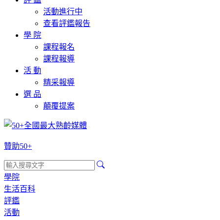
活動進行中
查看評鑑報告
學 院
課程報名
課程報導
活 動
精采報導
選 品
顛覆提案
贊助50+
學院
生活百科
評鑑
活動