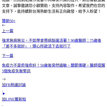
文章，誠摯邀請您小額贊助，支持內容製作。希望我們在您的
支持下，能持續對台灣熟齡生活有正向啟發、給予人盼望！
贊助50+
上一篇
強求無病無災，不如學會帶病豁達活著！90歲醫師：75歲後
「差不多就好」，隨心所欲活下去就行了
下一篇
免疫力不是愈強愈好！50歲後突然過敏、關節僵硬，醫師提醒
5個免疫失衡警訊
加FB熱議討論
加LINE獲新知