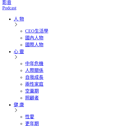
影音
Podcast
人 物
CEO生活學
國內人物
國際人物
心 靈
中年危機
人際關係
自我成長
兩性家庭
空巢期
照顧者
健 康
性愛
更年期