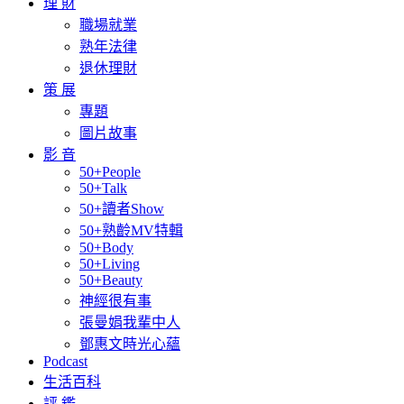
理 財
職場就業
熟年法律
退休理財
策 展
專題
圖片故事
影 音
50+People
50+Talk
50+讀者Show
50+熟齡MV特輯
50+Body
50+Living
50+Beauty
神經很有事
張曼娟我輩中人
鄧惠文時光心蘊
Podcast
生活百科
評 鑑