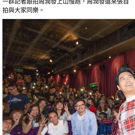
一群記者跟拍周潤發上山慢跑，周潤發還來張自
拍與大家同樂。