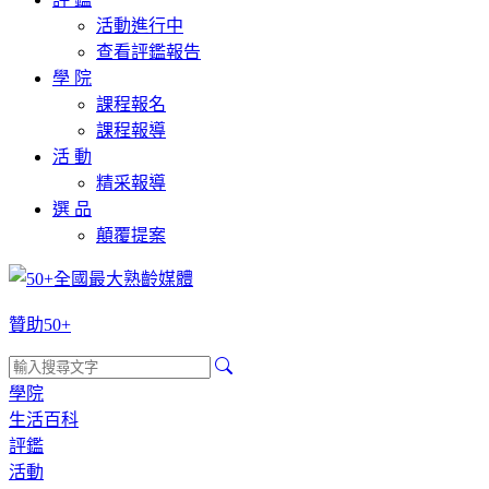
活動進行中
查看評鑑報告
學 院
課程報名
課程報導
活 動
精采報導
選 品
顛覆提案
贊助50+
學院
生活百科
評鑑
活動