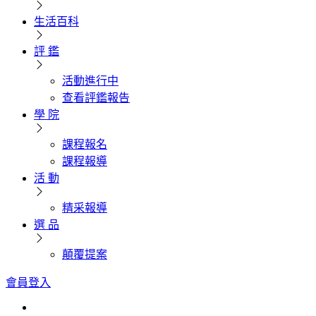
生活百科
評 鑑
活動進行中
查看評鑑報告
學 院
課程報名
課程報導
活 動
精采報導
選 品
顛覆提案
會員登入