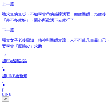
上一篇
強求無病無災，不如學會帶病豁達活著！90歲醫師：75歲後
「差不多就好」，隨心所欲活下去就行了
下一篇
獨立女子老後需知！精神科醫師袁瑋：人不可能凡事靠自己，
要學會「厚臉皮」求助
加FB熱議討論
加LINE獲新知
f
LINE