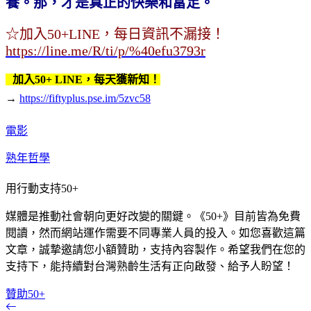
養。那，才是真正的快樂和富足。
☆加入50+LINE，每日資訊不漏接！
https://line.me/R/ti/p/%40efu3793r
加入50+ LINE，每天獲新知！
→
https://fiftyplus.pse.im/5zvc58
電影
熟年哲學
用行動支持50+
媒體是推動社會朝向更好改變的關鍵。《50+》目前皆為免費
閱讀，然而網站運作需要不同專業人員的投入。如您喜歡這篇
文章，誠摯邀請您小額贊助，支持內容製作。希望我們在您的
支持下，能持續對台灣熟齡生活有正向啟發、給予人盼望！
贊助50+