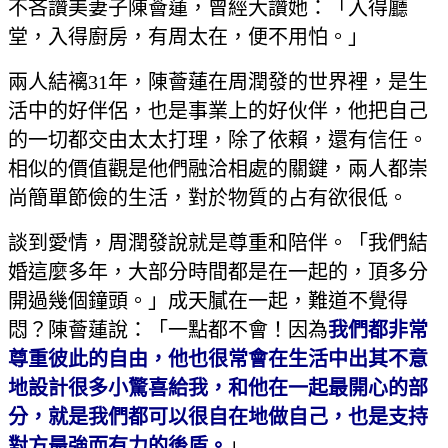
不吝讚美妻子陳薈蓮，曾經大讚她：「入得廳
堂，入得廚房，有周太在，便不用怕。」
兩人結褵31年，陳薈蓮在周潤發的世界裡，是生
活中的好伴侶，也是事業上的好伙伴，他把自己
的一切都交由太太打理，除了依賴，還有信任。
相似的價值觀是他們融洽相處的關鍵，兩人都崇
尚簡單節儉的生活，對於物質的占有欲很低。
談到愛情，周潤發說就是尊重和陪伴。「我們結
婚這麼多年，大部分時間都是在一起的，頂多分
開過幾個鐘頭。」成天膩在一起，難道不覺得
悶？陳薈蓮說：「一點都不會！因為
我們都非常
尊重彼此的自由，他也很常會在生活中出其不意
地設計很多小驚喜給我，和他在一起最開心的部
分，就是我們都可以很自在地做自己，也是支持
對方最強而有力的後盾。
」