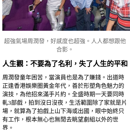
超強氣場周潤發，好感度也超強。人人都想跟他
合影。
人生觀：不要為了名利，失了人生的平和
周潤發童年困苦，當演員也是為了賺錢。出道時
正逢香港娛樂圈黃金年代，善於形塑角色魅力的
演技，為他招來滿手片約。全盛時期一天要同時
軋3部戲，拍到沒日沒夜，生活範圍除了家就是片
場，就算為了拍戲上山下海或出國，眼中始終只
有工作，根本無心也無閒去眺望劇組以外的世
界。