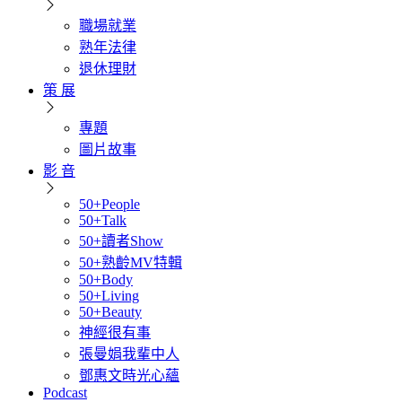
職場就業
熟年法律
退休理財
策 展
專題
圖片故事
影 音
50+People
50+Talk
50+讀者Show
50+熟齡MV特輯
50+Body
50+Living
50+Beauty
神經很有事
張曼娟我輩中人
鄧惠文時光心蘊
Podcast