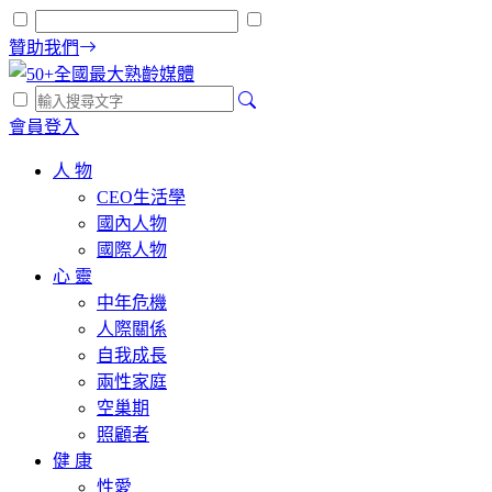
贊助我們
會員登入
人 物
CEO生活學
國內人物
國際人物
心 靈
中年危機
人際關係
自我成長
兩性家庭
空巢期
照顧者
健 康
性愛