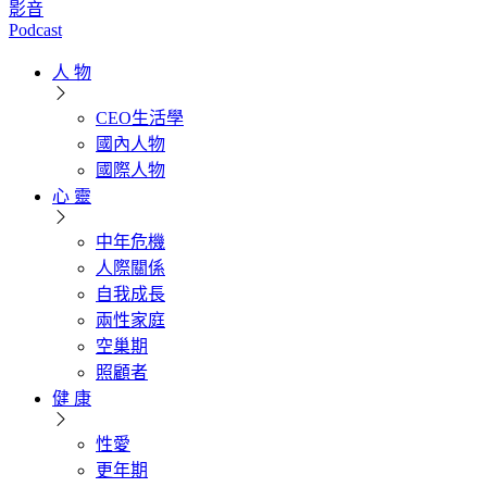
影音
Podcast
人 物
CEO生活學
國內人物
國際人物
心 靈
中年危機
人際關係
自我成長
兩性家庭
空巢期
照顧者
健 康
性愛
更年期