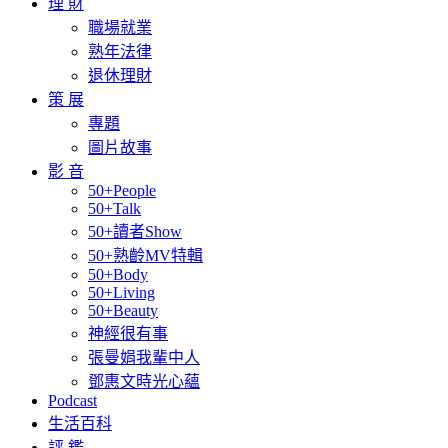
理 財
職場就業
熟年法律
退休理財
策 展
專題
圖片故事
影 音
50+People
50+Talk
50+讀者Show
50+熟齡MV特輯
50+Body
50+Living
50+Beauty
神經很有事
張曼娟我輩中人
鄧惠文時光心蘊
Podcast
生活百科
評 鑑