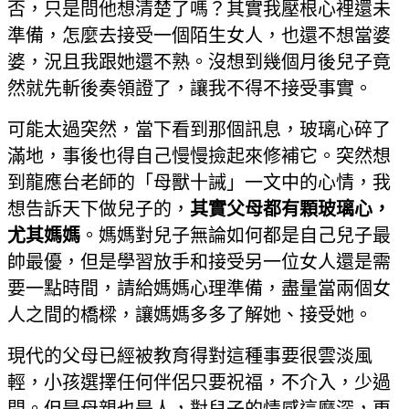
否，只是問他想清楚了嗎？其實我壓根心裡還未
準備，怎麼去接受一個陌生女人，也還不想當婆
婆，況且我跟她還不熟。沒想到幾個月後兒子竟
然就先斬後奏領證了，讓我不得不接受事實。
可能太過突然，當下看到那個訊息，玻璃心碎了
滿地，事後也得自己慢慢撿起來修補它。突然想
到龍應台老師的「母獸十誡」一文中的心情，我
想告訴天下做兒子的，
其實父母都有顆玻璃心，
尤其媽媽
。媽媽對兒子無論如何都是自己兒子最
帥最優，但是學習放手和接受另一位女人還是需
要一點時間，請給媽媽心理準備，盡量當兩個女
人之間的橋樑，讓媽媽多多了解她、接受她。
現代的父母已經被教育得對這種事要很雲淡風
輕，小孩選擇任何伴侶只要祝福，不介入，少過