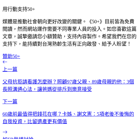
用行動支持50+
媒體是推動社會朝向更好改變的關鍵。《50+》目前皆為免費
閱讀，然而網站運作需要不同專業人員的投入。如您喜歡這篇
文章，誠摯邀請您小額贊助，支持內容製作。希望我們在您的
支持下，能持續對台灣熟齡生活有正向啟發、給予人盼望！
贊助50+
上一篇
父母抗拒請看護怎麼辦？照顧97歲父親、89歲母親的他：3個
長照溝通心法，讓爸媽從排斥到樂意接受
下一篇
60歲前最值得把錢花在哪？卡姊、謝文憲：5項老後不後悔的
自我投資，比留遺產更有價值