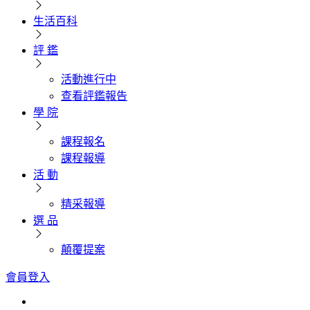
生活百科
評 鑑
活動進行中
查看評鑑報告
學 院
課程報名
課程報導
活 動
精采報導
選 品
顛覆提案
會員登入