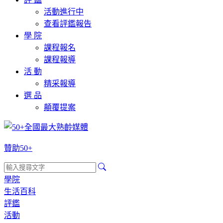
活動進行中
查看評鑑報告
學 院
課程報名
課程報導
活 動
精采報導
選 品
顛覆提案
贊助50+
學院
生活百科
評鑑
活動