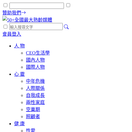
贊助我們
會員登入
人 物
CEO生活學
國內人物
國際人物
心 靈
中年危機
人際關係
自我成長
兩性家庭
空巢期
照顧者
健 康
性愛