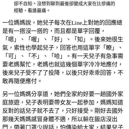
卻不自知。沒想到聊到最後卻變成大家在比慘痛的
經驗，看誰最痛。
一位媽媽說，她兒子每次在Line上對她的回應總
是有一搭沒一搭的，而且都是單字回覆，
「嗯」、「喔」、「好」、「知」。後來她很生
氣，索性也學起兒子，回答也用這單字「瞭」、
「可」、「不」、「哈」。有一天兒子有急事需
要老媽幫忙，老媽也就這幾個單字冷冷地應付，
後來兒子受不了了投降，以後只好乖乖回答，不
敢再隨便應付。
另一位媽媽分享道，她們全家約好要一趟國外家
庭旅遊，兒子表明要帶女友一起參加，媽媽知道
反對的話兒子就不去了，只好接受。剛好去國外
那幾天媽媽感冒身體不適，所以躲在飯店沒出
門，帶著口罩少說話，怕傳染給大家，結果兒子