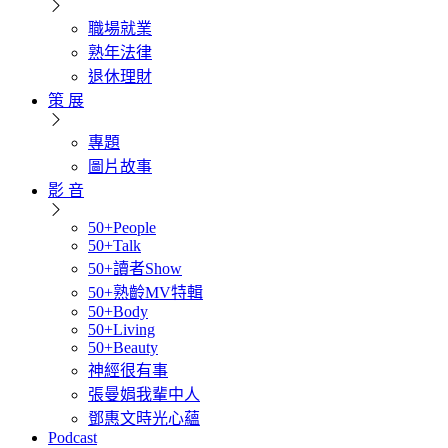
職場就業
熟年法律
退休理財
策 展
專題
圖片故事
影 音
50+People
50+Talk
50+讀者Show
50+熟齡MV特輯
50+Body
50+Living
50+Beauty
神經很有事
張曼娟我輩中人
鄧惠文時光心蘊
Podcast